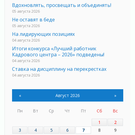
Вдохновлять, просвещать и объединять!
05 августа 2026
Не оставят в беде
05 августа 2026
На лидирующих позициях
04 августа 2026
Итоги конкурса «Лучший работник
Кадрового центра – 2026» подведены!
04 августа 2026
Ставка на дисциплину на перекрестках
04 августа 2026
В Ленобласти растет потребление
мобильного трафика
«
Август 2026
»
04 августа 2026
Полумрак бьёт по карману
04 августа 2026
Пн
Вт
Ср
Чт
Пт
Сб
Вс
Вниманию автомобилистов!
1
2
04 августа 2026
3
4
5
6
7
8
9
Память, сталь и музыка