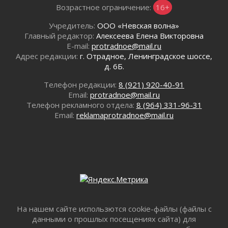
Все силы в кулак
Возрастное ограничение:
16+
01 августа 2026
Учредитель:
ООО «Невская волна»
Айда на пляж!
Главный редактор:
Алексеева Елена Викторовна
01 августа 2026
E-mail:
protradnoe@mail.ru
Один в поле — не воин
Адрес редакции:
г. Отрадное, Ленинградское шоссе,
01 августа 2026
д. 6Б.
Пик топливного кризиса в регионе прошёл
Телефон редакции:
8 (921) 920-40-91
31 июля 2026
Email:
protradnoe@mail.ru
О мужестве, долге и стойкости
Телефон рекламного отдела:
8 (964) 331-96-31
31 июля 2026
Email:
reklamaprotradnoe@mail.ru
Ленинградцы — бойцам «Барс-Ленинградец»
31 июля 2026
Маршрутами будущего — к заветной цели
31 июля 2026
«Корвет» на страже
31 июля 2026
Правила для жизни
31 июля 2026
На нашем сайте использются cookie-файлы (файлы с
данными о прошлых посещениях сайта) для
С рабочим визитом