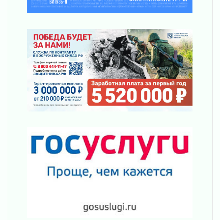
районе Ленобласти
02 августа 2026
Жителям Ленобласти напомнили, как
действовать при укусе клеща
02 августа 2026
В Ивангороде назвали новых почетных
граждан Ленинградской области
02 августа 2026
Готовность №1
02 августа 2026
Километровые столбы «Дороги жизни»
отправили на реставрацию
02 августа 2026
Ленобласть внедрила передовую подготовку
операторов БПЛА
02 августа 2026
В Ивангороде появилась «Избушка-
воробушка»
02 августа 2026