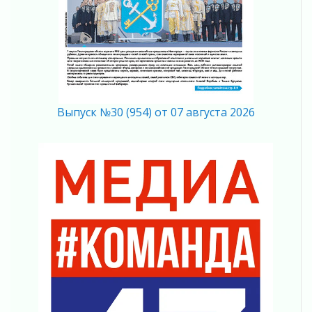
Ладожский мост полностью закроют на два
часа
03 августа 2026
Музеи Ленобласти обновляют пространства
03 августа 2026
Новая площадка: 2027
03 августа 2026
Выпуск №30 (954) от 07 августа 2026
Часть медиков в Ленобласти сможет
рассчитывать на доплату от региона
03 августа 2026
За сутки в Ленинградской области
ликвидировали 10 пожаров
03 августа 2026
Клюква наливается, но в корзинку пока не
просится
03 августа 2026
Строительные компании Ленобласти
подняли зарплаты почти на 40% за год
03 августа 2026