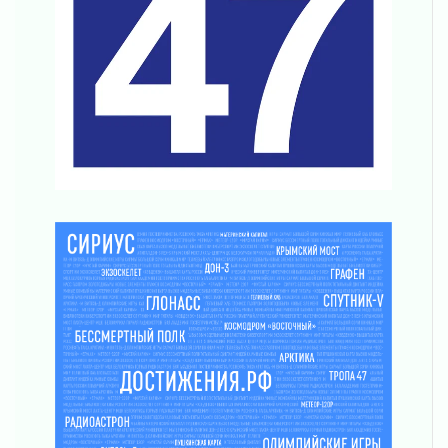
Шесть новых жизней в честь дня рождения
Ленинградской области
03 августа 2026
Уроки безопасности для детей и взрослых
03 августа 2026
Ленобласть отмечает День Воздушно-
десантных войск
02 августа 2026
«Активное лето»
02 августа 2026
Ленобласть отметила заслуги жителей перед
регионом и страной
02 августа 2026
Ладога — не пруд
02 августа 2026
ПСК через Гослуслуги напомнит жителям
Ленинградской области о неоплаченных
счетах
02 августа 2026
Пропавшего подростка нашли в Кировском