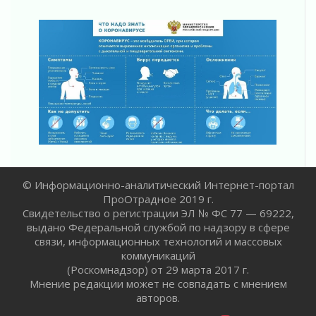
Юхла, мука, кантеле и Водяной
01 августа 2026
Лето катится с горки
01 августа 2026
В Ленобласти открылась экспозиция к 150-
летию Билибина
01 августа 2026
Лето без гаджетов
01 августа 2026
Болезнь девственниц и вампиров
01 августа 2026
Безмолвный крик о помощи
© Информационно-аналитический Интернет-портал
ПроОтрадное 2019 г.
01 августа 2026
Свидетельство о регистрации ЭЛ № ФС 77 — 69222,
В музей всей семьёй
выдано Федеральной службой по надзору в сфере
01 августа 2026
связи, информационных технологий и массовых
Без заявлений и очередей
коммуникаций
01 августа 2026
(Роскомнадзор) от 29 марта 2017 г.
Мнение редакции может не совпадать с мнением
Не женское это дело...уверены?
авторов.
01 августа 2026