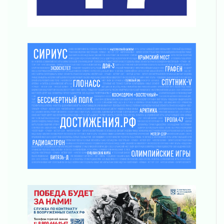
действовать при укусе клеща
02 августа 2026
В Ивангороде назвали новых почетных
граждан Ленинградской области
02 августа 2026
Готовность №1
02 августа 2026
Километровые столбы «Дороги жизни»
отправили на реставрацию
02 августа 2026
Ленобласть внедрила передовую подготовку
операторов БПЛА
02 августа 2026
В Ивангороде появилась «Избушка-
воробушка»
02 августа 2026
Юхла, мука, кантеле и Водяной
01 августа 2026
Лето катится с горки
01 августа 2026