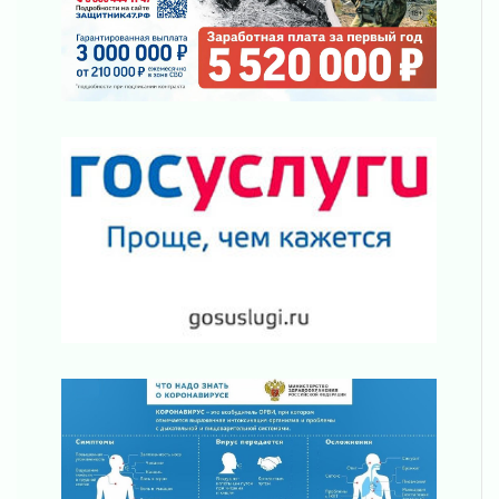
В Ленобласти открылась экспозиция к 150-
летию Билибина
01 августа 2026
Лето без гаджетов
01 августа 2026
Болезнь девственниц и вампиров
01 августа 2026
Безмолвный крик о помощи
01 августа 2026
В музей всей семьёй
01 августа 2026
Без заявлений и очередей
01 августа 2026
Не женское это дело...уверены?
01 августа 2026
Все силы в кулак
01 августа 2026
Айда на пляж!
01 августа 2026