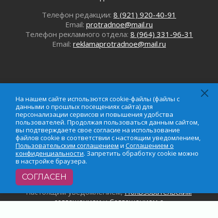
31 июля 2026
Новые возможности для творчества
Телефон редакции:
8 (921) 920-40-91
Email:
protradnoe@mail.ru
31 июля 2026
Телефон рекламного отдела:
8 (964) 331-96-31
За сухими цифрами — реальная жизнь
Email:
reklamaprotradnoe@mail.ru
31 июля 2026
От инженера-создателя к волонтёрам
«Созидателям»
31 июля 2026
Генеральная репетиция векового юбилея
На нашем сайте использются cookie-файлы (файлы с
31 июля 2026
данными о прошлых посещениях сайта) для
персонализации сервисов и повышения удобства
Открытое сердце и стремление делать добро
пользователей. Продолжая пользоваться данным сайтом,
31 июля 2026
вы подтверждаете свое согласие на использование
На нашем сайте использются cookie-файлы (файлы с
файлов cookie в соответствии с настоящим уведомлением,
Давайте разберемся!
данными о прошлых посещениях сайта) для
Пользовательским соглашением
и
Соглашением о
30 июля 2026
персонализации сервисов и повышения удобства
конфиденциальности
. Запретить обработку cookie можно
в настройке браузера.
пользователей. Продолжая пользоваться данным
сайтом, вы подтверждаете свое согласие на
СОГЛАСЕН
использование файлов cookie в соответствии с
настоящим уведомлением,
Пользовательским
соглашением
и
Соглашением о
конфиденциальности
. Запретить обработку cookie