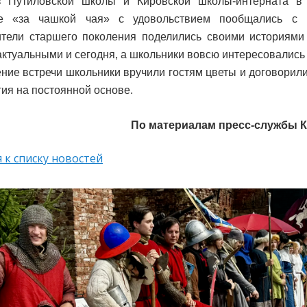
з Путиловской школы и Кировской школы-интерната в
е «за чашкой чая» с удовольствием пообщались с в
тели старшего поколения поделились своими историями 
актуальными и сегодня, а школьники вовсю интересовались
ние встречи школьники вручили гостям цветы и договорили
ия на постоянной основе.
По материалам пресс-службы К
 к списку новостей