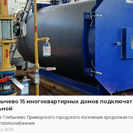
бычево 15 многоквартирных домов подключат 
ьной
ке Глебычево Приморского городского поселения продолжает
 теплоснабжения
та 2026