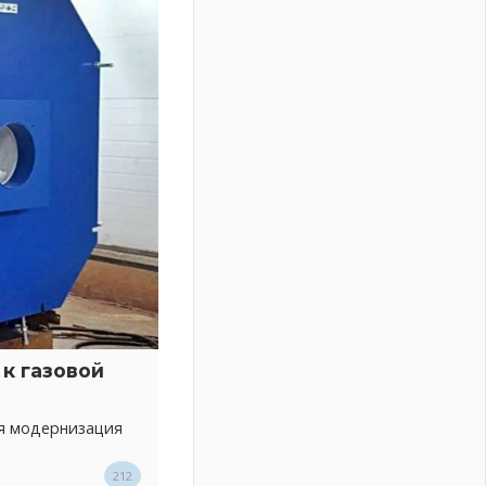
к газовой
ся модернизация
212