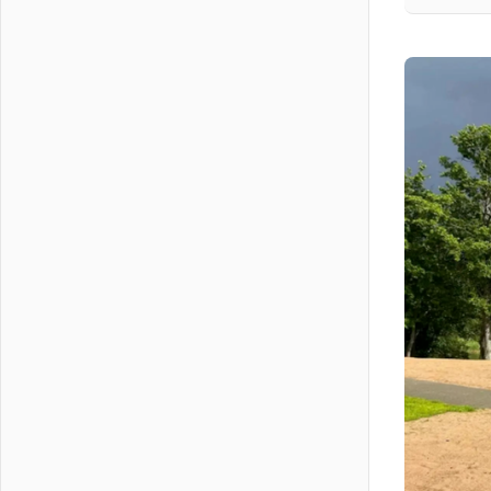
На лидирующих позициях
04 августа 2026
Итоги конкурса «Лучший работник
Кадрового центра – 2026»
подведены!
04 августа 2026
Ставка на дисциплину на
перекрестках
04 августа 2026
В Ленобласти растет потребление
мобильного трафика
04 августа 2026
Полумрак бьёт по карману
04 августа 2026
Вниманию автомобилистов!
04 августа 2026
Память, сталь и музыка
04 августа 2026
Регион готовится к выборам