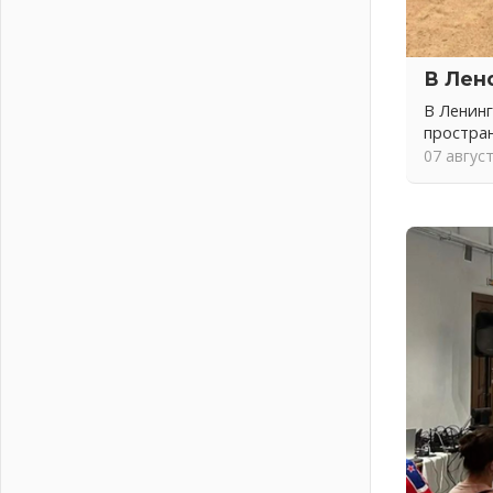
04 августа 2026
Никакого принуждения, только
письменное согласие
В Лен
04 августа 2026
В Ленинг
Без риска для здоровья и кошелька
простра
04 августа 2026
07 авгус
Важная информация
04 августа 2026
Что делать со сбережениями
04 августа 2026
Награды нашли строителей
03 августа 2026
Ленобласть повышает
производительность труда в ЖКХ
03 августа 2026
Поддержка волонтерских
объединений
03 августа 2026
Ладожский мост полностью