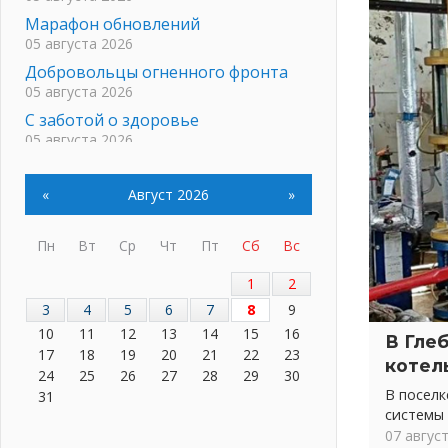
Марафон обновлений
05 августа 2026
Добровольцы огненного фронта
05 августа 2026
С заботой о здоровье
05 августа 2026
Лучшая из лучших
05 августа 2026
«
Август 2026
»
Пульс региона
05 августа 2026
Пн
Вт
Ср
Чт
Пт
Сб
Вс
«Результат командный, заслуга
каждого ведомства и
1
2
муниципалитета»
3
4
5
6
7
8
9
05 августа 2026
10
11
12
13
14
15
16
В Гле
Вдохновлять, просвещать и
17
18
19
20
21
22
23
котел
объединять!
24
25
26
27
28
29
30
05 августа 2026
В посел
31
системы
Не оставят в беде
07 авгус
05 августа 2026