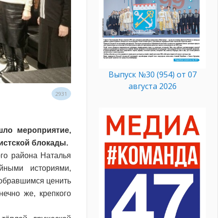
Выпуск №30 (954) от 07
августа 2026
2931
шло мероприятие,
истской блокады.
ого района Наталья
йными историями,
собравшимся ценить
ечно же, крепкого