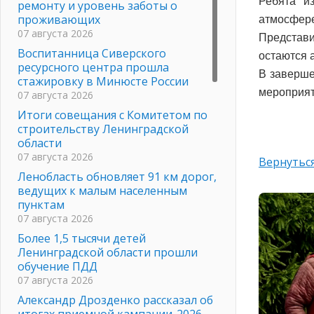
Ребята и
ремонту и уровень заботы о
проживающих
атмосфер
07 августа 2026
Представи
Воспитанница Сиверского
остаются 
ресурсного центра прошла
В заверше
стажировку в Минюсте России
мероприят
07 августа 2026
Итоги совещания с Комитетом по
строительству Ленинградской
области
07 августа 2026
Вернуться
Ленобласть обновляет 91 км дорог,
ведущих к малым населенным
пунктам
07 августа 2026
Более 1,5 тысячи детей
Ленинградской области прошли
обучение ПДД
07 августа 2026
Александр Дрозденко рассказал об
итогах приемной кампании-2026