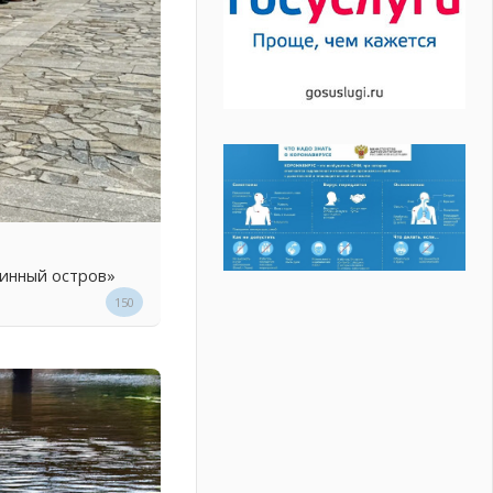
линный остров»
150