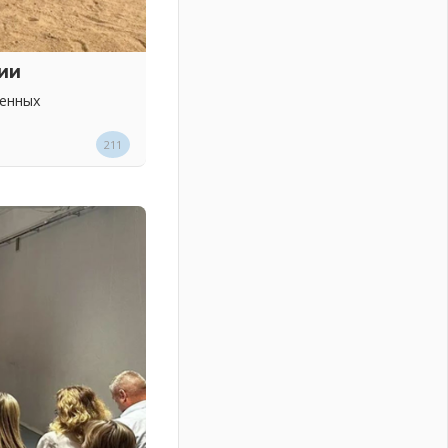
ии
венных
211