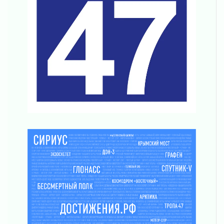
04 августа 2026
Важная информация
04 августа 2026
Что делать со сбережениями
04 августа 2026
Награды нашли строителей
03 августа 2026
Ленобласть повышает производительность
труда в ЖКХ
03 августа 2026
Поддержка волонтерских объединений
03 августа 2026
Ладожский мост полностью закроют на два
часа
03 августа 2026
Музеи Ленобласти обновляют пространства
03 августа 2026
Новая площадка: 2027
03 августа 2026