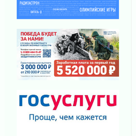
Часть медиков в Ленобласти сможет
рассчитывать на доплату от региона
03 августа 2026
За сутки в Ленинградской области
ликвидировали 10 пожаров
03 августа 2026
Клюква наливается, но в корзинку пока не
просится
03 августа 2026
Строительные компании Ленобласти
подняли зарплаты почти на 40% за год
03 августа 2026
Шесть новых жизней в честь дня рождения
Ленинградской области
03 августа 2026
Уроки безопасности для детей и взрослых
03 августа 2026
Ленобласть отмечает День Воздушно-
десантных войск
02 августа 2026