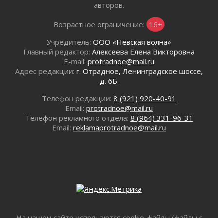
авторов.
Готовность №1
02 августа 2026
Возрастное ограничение:
16+
Километровые столбы «Дороги жизни»
Учредитель:
ООО «Невская волна»
отправили на реставрацию
Главный редактор:
Алексеева Елена Викторовна
02 августа 2026
E-mail:
protradnoe@mail.ru
Ленобласть внедрила передовую подготовку
Адрес редакции:
г. Отрадное, Ленинградское шоссе,
операторов БПЛА
д. 6Б.
02 августа 2026
Телефон редакции:
8 (921) 920-40-91
В Ивангороде появилась «Избушка-
Email:
protradnoe@mail.ru
воробушка»
Телефон рекламного отдела:
8 (964) 331-96-31
02 августа 2026
Email:
reklamaprotradnoe@mail.ru
Юхла, мука, кантеле и Водяной
01 августа 2026
Лето катится с горки
01 августа 2026
В Ленобласти открылась экспозиция к 150-
летию Билибина
01 августа 2026
Лето без гаджетов
На нашем сайте использются cookie-файлы (файлы с