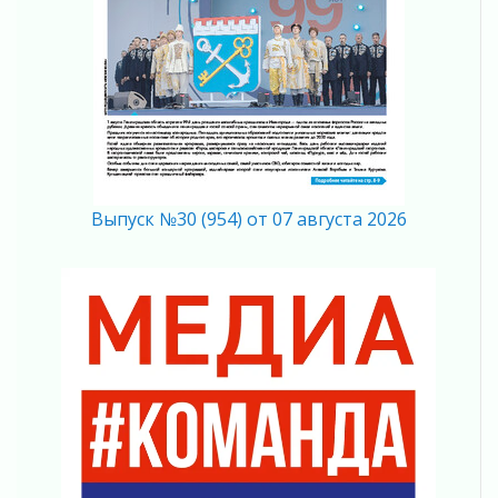
Кадрового центра – 2026» подведены!
04 августа 2026
Ставка на дисциплину на перекрестках
04 августа 2026
В Ленобласти растет потребление
мобильного трафика
04 августа 2026
Полумрак бьёт по карману
04 августа 2026
Выпуск №30 (954) от 07 августа 2026
Вниманию автомобилистов!
04 августа 2026
Память, сталь и музыка
04 августа 2026
Регион готовится к выборам
04 августа 2026
Никакого принуждения, только письменное
согласие
04 августа 2026
Без риска для здоровья и кошелька