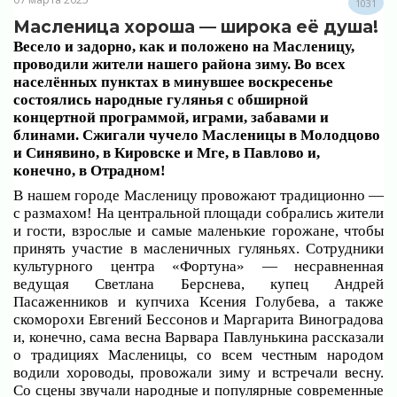
1031
Масленица хороша — широка её душа!
Весело и задорно, как и положено на Масленицу,
проводили жители нашего района зиму. Во всех
населённых пунктах в минувшее воскресенье
состоялись народные гулянья с обширной
концертной программой, играми, забавами и
блинами. Сжигали чучело Масленицы в Молодцово
и Синявино, в Кировске и Мге, в Павлово и,
конечно, в Отрадном!
В нашем городе Масленицу провожают традиционно —
с размахом! На центральной площади собрались жители
и гости, взрослые и самые маленькие горожане, чтобы
принять участие в масленичных гуляньях. Сотрудники
культурного центра «Фортуна» — несравненная
ведущая Светлана Берснева, купец Андрей
Пасаженников и купчиха Ксения Голубева, а также
скоморохи Евгений Бессонов и Маргарита Виноградова
и, конечно, сама весна Варвара Павлунькина рассказали
о традициях Масленицы, со всем честным народом
водили хороводы, провожали зиму и встречали весну.
Со сцены звучали народные и популярные современные