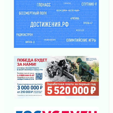
Километровые столбы «Дороги жизни»
отправили на реставрацию
02 августа 2026
Ленобласть внедрила передовую подготовку
операторов БПЛА
02 августа 2026
В Ивангороде появилась «Избушка-
воробушка»
02 августа 2026
Юхла, мука, кантеле и Водяной
01 августа 2026
Лето катится с горки
01 августа 2026
В Ленобласти открылась экспозиция к 150-
летию Билибина
01 августа 2026
Лето без гаджетов
01 августа 2026
Болезнь девственниц и вампиров
01 августа 2026