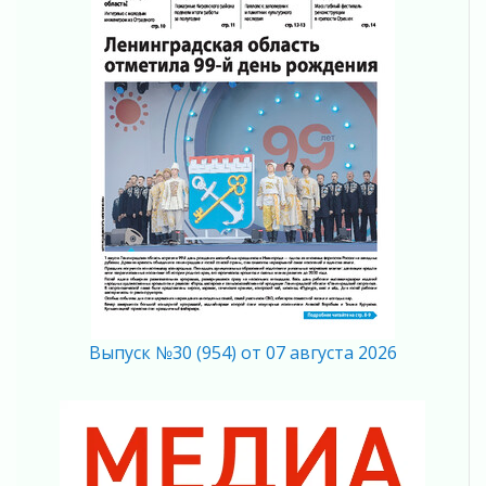
За сутки в Ленинградской области
ликвидировали 10 пожаров
03 августа 2026
Клюква наливается, но в корзинку пока не
просится
03 августа 2026
Строительные компании Ленобласти
подняли зарплаты почти на 40% за год
03 августа 2026
Шесть новых жизней в честь дня рождения
Ленинградской области
03 августа 2026
Уроки безопасности для детей и взрослых
03 августа 2026
Выпуск №30 (954) от 07 августа 2026
Ленобласть отмечает День Воздушно-
десантных войск
02 августа 2026
«Активное лето»
02 августа 2026
Ленобласть отметила заслуги жителей перед