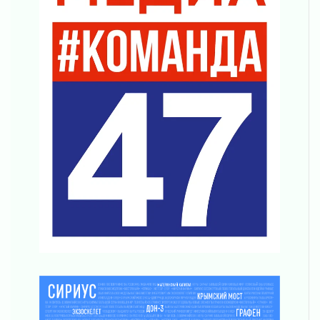
регионом и страной
02 августа 2026
Ладога — не пруд
02 августа 2026
ПСК через Гослуслуги напомнит жителям
Ленинградской области о неоплаченных
счетах
02 августа 2026
Пропавшего подростка нашли в Кировском
районе Ленобласти
02 августа 2026
Жителям Ленобласти напомнили, как
действовать при укусе клеща
02 августа 2026
В Ивангороде назвали новых почетных
граждан Ленинградской области
02 августа 2026
Готовность №1
02 августа 2026