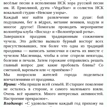
весёлые песни в исполнении НСК хора русской песни
им. И. Ермолиной, дуэта «VegaStar» и солисток НСК
вокальной студии «Невские узоры».
Каждый мог найти развлечение по душе: бой
подушками, бег в вёдрах, метание веников, ходули и
многое другое! Помогали проводить мероприятие
волонтёры клуба «Восход» и «Волонтёрской роты».
Завершился праздник традиционным сожжением
чучела. Это действо вызвало бурный восторг всех
присутствовавших, тем более что одна из традиций
праздника — написать записочки и сжечь их вместе с
чучелом Масленицы, чтобы в огне сгорели невзгоды,
болезни и печали. Затем горожане отправились решать
главный вопрос дня: какие пробовать блины? Со
сметаной, вареньем или «с припёком»?
Мы попросили жителей города поделиться
впечатлениями от праздника.
Ирина:
«Мы пришли всей семьёй. И старшее поколение
не осталось в стороне, и самого маленького взяли.
Очень всё нравится. Много интересных активностей.
Настроение прекрасное».
Владимир:
«С удовольствием каждый год прихожу на