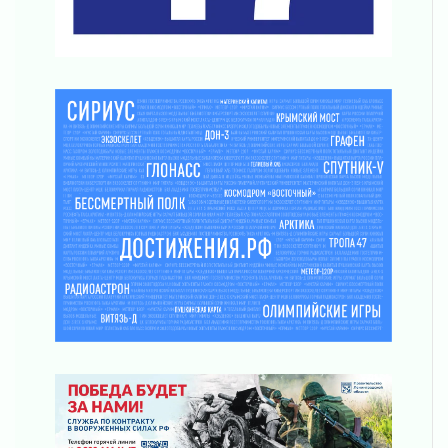
Награды нашли строителей
03 августа 2026
Ленобласть повышает производительность
труда в ЖКХ
03 августа 2026
Поддержка волонтерских объединений
03 августа 2026
Ладожский мост полностью закроют на два
часа
03 августа 2026
Музеи Ленобласти обновляют пространства
03 августа 2026
Новая площадка: 2027
03 августа 2026
Часть медиков в Ленобласти сможет
рассчитывать на доплату от региона
03 августа 2026
За сутки в Ленинградской области
ликвидировали 10 пожаров
03 августа 2026