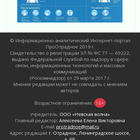
Ладога — не пруд
02 августа 2026
ПСК через Гослуслуги напомнит жителям
Ленинградской области о неоплаченных
счетах
02 августа 2026
© Информационно-аналитический Интернет-портал
ПроОтрадное 2019 г.
Пропавшего подростка нашли в Кировском
Свидетельство о регистрации ЭЛ № ФС 77 — 69222,
районе Ленобласти
выдано Федеральной службой по надзору в сфере
02 августа 2026
связи, информационных технологий и массовых
Жителям Ленобласти напомнили, как
коммуникаций
действовать при укусе клеща
(Роскомнадзор) от 29 марта 2017 г.
02 августа 2026
Мнение редакции может не совпадать с мнением
В Ивангороде назвали новых почетных
авторов.
граждан Ленинградской области
02 августа 2026
Возрастное ограничение:
16+
Готовность №1
Учредитель:
ООО «Невская волна»
02 августа 2026
Главный редактор:
Алексеева Елена Викторовна
Километровые столбы «Дороги жизни»
E-mail:
protradnoe@mail.ru
отправили на реставрацию
Адрес редакции:
г. Отрадное, Ленинградское шоссе,
02 августа 2026
д. 6Б.