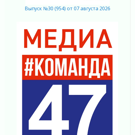
мобильного трафика
Выпуск №30 (954) от 07 августа 2026
04 августа 2026
Полумрак бьёт по карману
04 августа 2026
Вниманию автомобилистов!
04 августа 2026
Память, сталь и музыка
04 августа 2026
Регион готовится к выборам
04 августа 2026
Никакого принуждения, только письменное
согласие
04 августа 2026
Без риска для здоровья и кошелька
04 августа 2026
Важная информация
04 августа 2026
Что делать со сбережениями
04 августа 2026