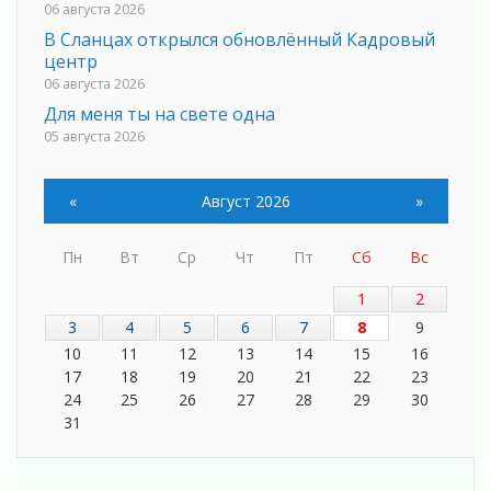
06 августа 2026
В Сланцах открылся обновлённый Кадровый
центр
06 августа 2026
Для меня ты на свете одна
05 августа 2026
Выбрать удобный способ голосования
помогут Госуслуги
«
Август 2026
»
05 августа 2026
Планируйте свой маршрут заранее
Пн
Вт
Ср
Чт
Пт
Сб
Вс
05 августа 2026
Мода вне возраста и границ
1
2
05 августа 2026
3
4
5
6
7
8
9
Марафон обновлений
10
11
12
13
14
15
16
05 августа 2026
17
18
19
20
21
22
23
Добровольцы огненного фронта
24
25
26
27
28
29
30
05 августа 2026
31
С заботой о здоровье
05 августа 2026