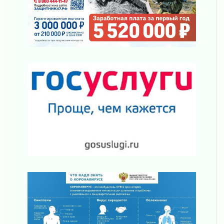
Клюква наливается, но в корзинку пока не
просится
03 августа 2026
Строительные компании Ленобласти
подняли зарплаты почти на 40% за год
03 августа 2026
Шесть новых жизней в честь дня рождения
Ленинградской области
03 августа 2026
Уроки безопасности для детей и взрослых
03 августа 2026
Ленобласть отмечает День Воздушно-
десантных войск
02 августа 2026
«Активное лето»
02 августа 2026
Ленобласть отметила заслуги жителей перед
регионом и страной
02 августа 2026