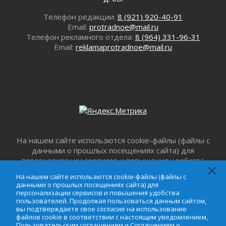
Ленобласть внедрила передовую подготовку
Телефон редакции:
8 (921) 920-40-91
операторов БПЛА
Email:
protradnoe@mail.ru
02 августа 2026
Телефон рекламного отдела:
8 (964) 331-96-31
В Ивангороде появилась «Избушка-
Email:
reklamaprotradnoe@mail.ru
воробушка»
02 августа 2026
Юхла, мука, кантеле и Водяной
01 августа 2026
Лето катится с горки
01 августа 2026
В Ленобласти открылась экспозиция к 150-
летию Билибина
На нашем сайте использются cookie-файлы (файлы с
01 августа 2026
данными о прошлых посещениях сайта) для
персонализации сервисов и повышения удобства
Лето без гаджетов
пользователей. Продолжая пользоваться данным
01 августа 2026
На нашем сайте использются cookie-файлы (файлы с
сайтом, вы подтверждаете свое согласие на
данными о прошлых посещениях сайта) для
Болезнь девственниц и вампиров
использование файлов cookie в соответствии с
персонализации сервисов и повышения удобства
01 августа 2026
настоящим уведомлением,
Пользовательским
пользователей. Продолжая пользоваться данным сайтом,
вы подтверждаете свое согласие на использование
соглашением
и
Соглашением о
Безмолвный крик о помощи
файлов cookie в соответствии с настоящим уведомлением,
конфиденциальности
. Запретить обработку cookie
01 августа 2026
Пользовательским соглашением
и
Соглашением о