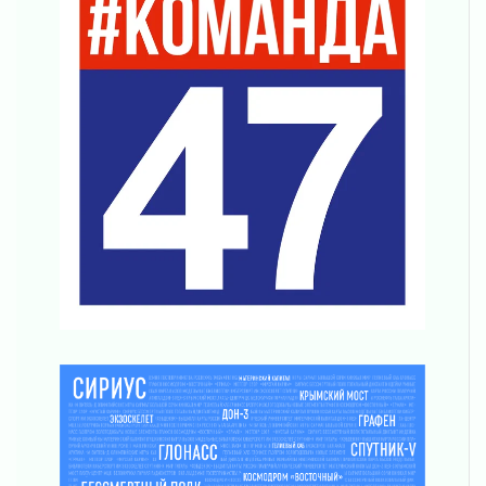
просится
03 августа 2026
Строительные компании Ленобласти
подняли зарплаты почти на 40% за год
03 августа 2026
Шесть новых жизней в честь дня рождения
Ленинградской области
03 августа 2026
Уроки безопасности для детей и взрослых
03 августа 2026
Ленобласть отмечает День Воздушно-
десантных войск
02 августа 2026
«Активное лето»
02 августа 2026
Ленобласть отметила заслуги жителей перед
регионом и страной
02 августа 2026
Ладога — не пруд