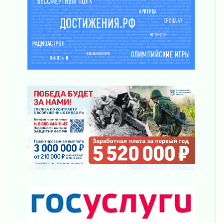
02 августа 2026
ПСК через Гослуслуги напомнит жителям
Ленинградской области о неоплаченных
счетах
02 августа 2026
Пропавшего подростка нашли в Кировском
районе Ленобласти
02 августа 2026
Жителям Ленобласти напомнили, как
действовать при укусе клеща
02 августа 2026
В Ивангороде назвали новых почетных
граждан Ленинградской области
02 августа 2026
Готовность №1
02 августа 2026
Километровые столбы «Дороги жизни»
отправили на реставрацию
02 августа 2026
Ленобласть внедрила передовую подготовку