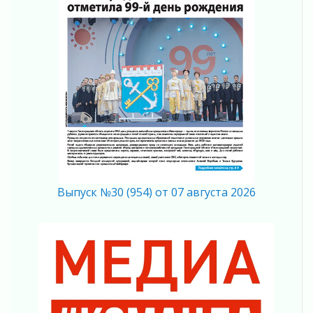
Ленобласть повышает производительность
труда в ЖКХ
03 августа 2026
Поддержка волонтерских объединений
03 августа 2026
Ладожский мост полностью закроют на два
часа
03 августа 2026
Музеи Ленобласти обновляют пространства
03 августа 2026
Новая площадка: 2027
Выпуск №30 (954) от 07 августа 2026
03 августа 2026
Часть медиков в Ленобласти сможет
рассчитывать на доплату от региона
03 августа 2026
За сутки в Ленинградской области
ликвидировали 10 пожаров
03 августа 2026
Клюква наливается, но в корзинку пока не