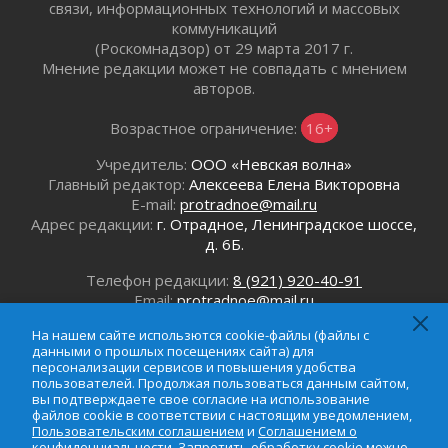
01 августа 2026
связи, информационных технологий и массовых
коммуникаций
Без заявлений и очередей
(Роскомнадзор) от 29 марта 2017 г.
01 августа 2026
Мнение редакции может не совпадать с мнением
Не женское это дело...уверены?
авторов.
01 августа 2026
Возрастное ограничение:
16+
Все силы в кулак
01 августа 2026
Учредитель:
ООО «Невская волна»
Айда на пляж!
Главный редактор:
Алексеева Елена Викторовна
01 августа 2026
E-mail:
protradnoe@mail.ru
Адрес редакции:
г. Отрадное, Ленинградское шоссе,
Один в поле — не воин
д. 6Б.
01 августа 2026
Пик топливного кризиса в регионе прошёл
Телефон редакции:
8 (921) 920-40-91
31 июля 2026
Email:
protradnoe@mail.ru
Телефон рекламного отдела:
8 (964) 331-96-31
О мужестве, долге и стойкости
На нашем сайте использются cookie-файлы (файлы с
Email:
reklamaprotradnoe@mail.ru
31 июля 2026
данными о прошлых посещениях сайта) для
персонализации сервисов и повышения удобства
Ленинградцы — бойцам «Барс-Ленинградец»
пользователей. Продолжая пользоваться данным сайтом,
31 июля 2026
вы подтверждаете свое согласие на использование
файлов cookie в соответствии с настоящим уведомлением,
Маршрутами будущего — к заветной цели
Пользовательским соглашением
и
Соглашением о
31 июля 2026
конфиденциальности
. Запретить обработку cookie можно