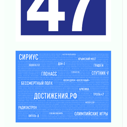
Поддержка волонтерских объединений
03 августа 2026
Ладожский мост полностью закроют на два
часа
03 августа 2026
Музеи Ленобласти обновляют пространства
03 августа 2026
Новая площадка: 2027
03 августа 2026
Часть медиков в Ленобласти сможет
рассчитывать на доплату от региона
03 августа 2026
За сутки в Ленинградской области
ликвидировали 10 пожаров
03 августа 2026
Клюква наливается, но в корзинку пока не
просится
03 августа 2026
Строительные компании Ленобласти
подняли зарплаты почти на 40% за год