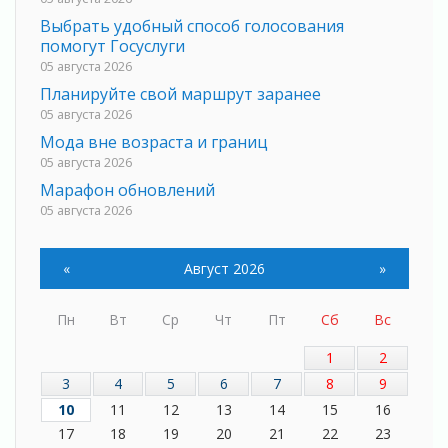
Выбрать удобный способ голосования
помогут Госуслуги
05 августа 2026
Планируйте свой маршрут заранее
05 августа 2026
Мода вне возраста и границ
05 августа 2026
Марафон обновлений
05 августа 2026
Добровольцы огненного фронта
05 августа 2026
«
Август 2026
»
С заботой о здоровье
05 августа 2026
Пн
Вт
Ср
Чт
Пт
Сб
Вс
Лучшая из лучших
05 августа 2026
1
2
Пульс региона
3
4
5
6
7
8
9
05 августа 2026
10
11
12
13
14
15
16
«Результат командный, заслуга каждого
17
18
19
20
21
22
23