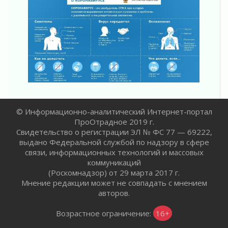
Пропавшего подростка нашли в Кировском
районе Ленобласти
02 августа 2026
Жителям Ленобласти напомнили, как
действовать при укусе клеща
02 августа 2026
В Ивангороде назвали новых почетных
граждан Ленинградской области
02 августа 2026
© Информационно-аналитический Интернет-портал
Готовность №1
ПроОтрадное 2019 г.
02 августа 2026
Свидетельство о регистрации ЭЛ № ФС 77 — 69222,
Километровые столбы «Дороги жизни»
выдано Федеральной службой по надзору в сфере
отправили на реставрацию
связи, информационных технологий и массовых
02 августа 2026
коммуникаций
(Роскомнадзор) от 29 марта 2017 г.
Ленобласть внедрила передовую подготовку
Мнение редакции может не совпадать с мнением
операторов БПЛА
авторов.
02 августа 2026
В Ивангороде появилась «Избушка-
Возрастное ограничение:
16+
воробушка»