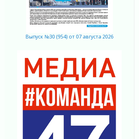
Память, сталь и музыка
04 августа 2026
Регион готовится к выборам
04 августа 2026
Выпуск №30 (954) от 07 августа 2026
Никакого принуждения, только письменное
согласие
04 августа 2026
Без риска для здоровья и кошелька
04 августа 2026
Важная информация
04 августа 2026
Что делать со сбережениями
04 августа 2026
Награды нашли строителей
03 августа 2026
Ленобласть повышает производительность
труда в ЖКХ
03 августа 2026