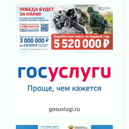
03 августа 2026
Шесть новых жизней в честь дня рождения
Ленинградской области
03 августа 2026
Уроки безопасности для детей и взрослых
03 августа 2026
Ленобласть отмечает День Воздушно-
десантных войск
02 августа 2026
«Активное лето»
02 августа 2026
Ленобласть отметила заслуги жителей перед
регионом и страной
02 августа 2026
Ладога — не пруд
02 августа 2026
ПСК через Гослуслуги напомнит жителям
Ленинградской области о неоплаченных
счетах
02 августа 2026