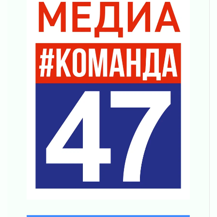
Шесть новых жизней в честь дня рождения
Ленинградской области
03 августа 2026
Уроки безопасности для детей и взрослых
03 августа 2026
Ленобласть отмечает День Воздушно-
десантных войск
02 августа 2026
«Активное лето»
02 августа 2026
Ленобласть отметила заслуги жителей перед
регионом и страной
02 августа 2026
Ладога — не пруд
02 августа 2026
ПСК через Гослуслуги напомнит жителям
Ленинградской области о неоплаченных
счетах
02 августа 2026
Пропавшего подростка нашли в Кировском