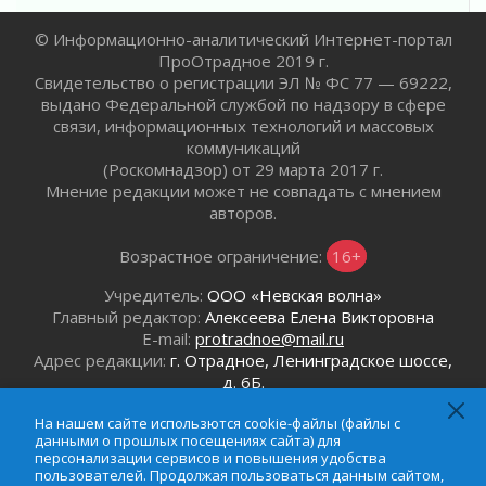
Все силы в кулак
01 августа 2026
© Информационно-аналитический Интернет-портал
Айда на пляж!
ПроОтрадное 2019 г.
01 августа 2026
Свидетельство о регистрации ЭЛ № ФС 77 — 69222,
выдано Федеральной службой по надзору в сфере
Один в поле — не воин
связи, информационных технологий и массовых
01 августа 2026
коммуникаций
Пик топливного кризиса в регионе прошёл
(Роскомнадзор) от 29 марта 2017 г.
31 июля 2026
Мнение редакции может не совпадать с мнением
авторов.
О мужестве, долге и стойкости
31 июля 2026
Возрастное ограничение:
16+
Ленинградцы — бойцам «Барс-Ленинградец»
31 июля 2026
Учредитель:
ООО «Невская волна»
Главный редактор:
Алексеева Елена Викторовна
Маршрутами будущего — к заветной цели
E-mail:
protradnoe@mail.ru
31 июля 2026
Адрес редакции:
г. Отрадное, Ленинградское шоссе,
«Корвет» на страже
д. 6Б.
31 июля 2026
Телефон редакции:
8 (921) 920-40-91
Правила для жизни
На нашем сайте использются cookie-файлы (файлы с
данными о прошлых посещениях сайта) для
Email:
protradnoe@mail.ru
31 июля 2026
персонализации сервисов и повышения удобства
Телефон рекламного отдела:
8 (964) 331-96-31
С рабочим визитом
пользователей. Продолжая пользоваться данным сайтом,
Email:
reklamaprotradnoe@mail.ru