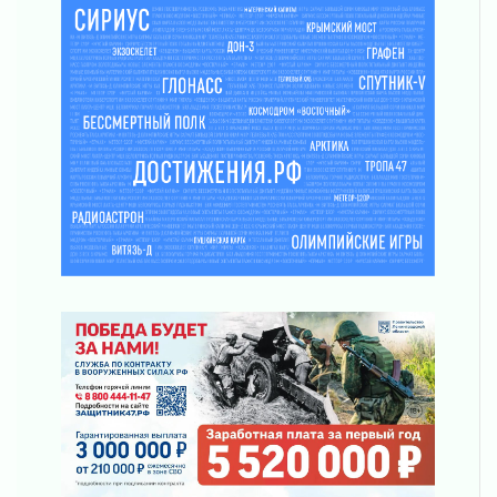
районе Ленобласти
02 августа 2026
Жителям Ленобласти напомнили, как
действовать при укусе клеща
02 августа 2026
В Ивангороде назвали новых почетных
граждан Ленинградской области
02 августа 2026
Готовность №1
02 августа 2026
Километровые столбы «Дороги жизни»
отправили на реставрацию
02 августа 2026
Ленобласть внедрила передовую подготовку
операторов БПЛА
02 августа 2026
В Ивангороде появилась «Избушка-
воробушка»
02 августа 2026