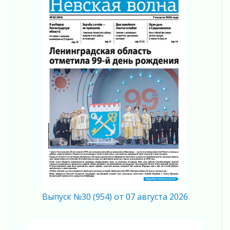
Ладожский мост полностью закроют на два
часа
03 августа 2026
Музеи Ленобласти обновляют пространства
03 августа 2026
Новая площадка: 2027
03 августа 2026
Часть медиков в Ленобласти сможет
рассчитывать на доплату от региона
03 августа 2026
За сутки в Ленинградской области
ликвидировали 10 пожаров
03 августа 2026
Клюква наливается, но в корзинку пока не
просится
03 августа 2026
Выпуск №30 (954) от 07 августа 2026
Строительные компании Ленобласти
подняли зарплаты почти на 40% за год
03 августа 2026