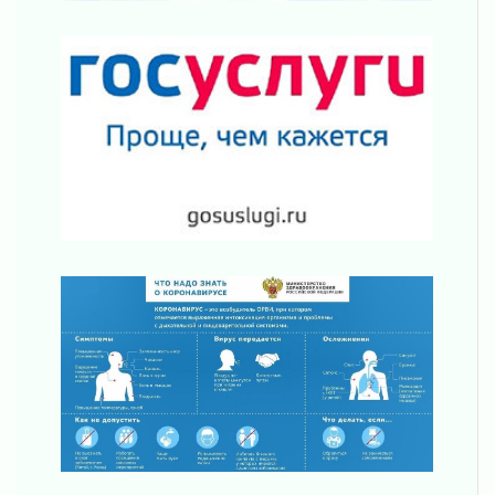
Юхла, мука, кантеле и Водяной
01 августа 2026
Лето катится с горки
01 августа 2026
В Ленобласти открылась экспозиция к 150-
летию Билибина
01 августа 2026
Лето без гаджетов
01 августа 2026
Болезнь девственниц и вампиров
01 августа 2026
Безмолвный крик о помощи
01 августа 2026
В музей всей семьёй
01 августа 2026
Без заявлений и очередей
01 августа 2026
Не женское это дело...уверены?
01 августа 2026