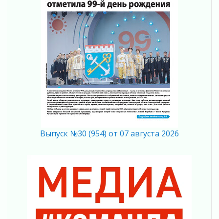
04 августа 2026
Важная информация
04 августа 2026
Что делать со сбережениями
04 августа 2026
Награды нашли строителей
03 августа 2026
Ленобласть повышает производительность
труда в ЖКХ
03 августа 2026
Поддержка волонтерских объединений
03 августа 2026
Выпуск №30 (954) от 07 августа 2026
Ладожский мост полностью закроют на два
часа
03 августа 2026
Музеи Ленобласти обновляют пространства
03 августа 2026
Новая площадка: 2027
03 августа 2026