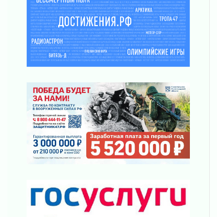
«Активное лето»
02 августа 2026
Ленобласть отметила заслуги жителей перед
регионом и страной
02 августа 2026
Ладога — не пруд
02 августа 2026
ПСК через Гослуслуги напомнит жителям
Ленинградской области о неоплаченных
счетах
02 августа 2026
Пропавшего подростка нашли в Кировском
районе Ленобласти
02 августа 2026
Жителям Ленобласти напомнили, как
действовать при укусе клеща
02 августа 2026
В Ивангороде назвали новых почетных
граждан Ленинградской области
02 августа 2026