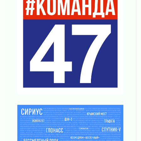
Часть медиков в Ленобласти сможет
рассчитывать на доплату от региона
03 августа 2026
За сутки в Ленинградской области
ликвидировали 10 пожаров
03 августа 2026
Клюква наливается, но в корзинку пока не
просится
03 августа 2026
Строительные компании Ленобласти
подняли зарплаты почти на 40% за год
03 августа 2026
Шесть новых жизней в честь дня рождения
Ленинградской области
03 августа 2026
Уроки безопасности для детей и взрослых
03 августа 2026
Ленобласть отмечает День Воздушно-
десантных войск
02 августа 2026