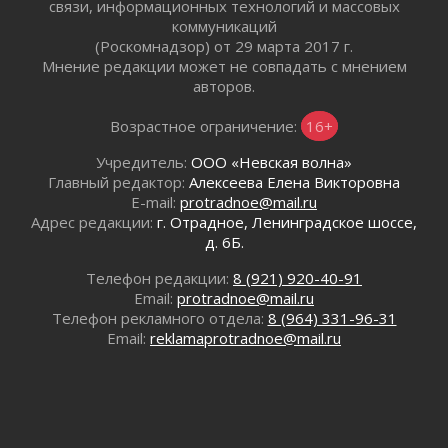
связи, информационных технологий и массовых
01 августа 2026
коммуникаций
Болезнь девственниц и вампиров
(Роскомнадзор) от 29 марта 2017 г.
01 августа 2026
Мнение редакции может не совпадать с мнением
Безмолвный крик о помощи
авторов.
01 августа 2026
Возрастное ограничение:
16+
В музей всей семьёй
01 августа 2026
Учредитель:
ООО «Невская волна»
Без заявлений и очередей
Главный редактор:
Алексеева Елена Викторовна
E-mail:
protradnoe@mail.ru
01 августа 2026
Адрес редакции:
г. Отрадное, Ленинградское шоссе,
Не женское это дело...уверены?
д. 6Б.
01 августа 2026
Все силы в кулак
Телефон редакции:
8 (921) 920-40-91
Email:
protradnoe@mail.ru
01 августа 2026
Телефон рекламного отдела:
8 (964) 331-96-31
Айда на пляж!
Email:
reklamaprotradnoe@mail.ru
01 августа 2026
Один в поле — не воин
01 августа 2026
Пик топливного кризиса в регионе прошёл
31 июля 2026