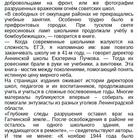
добровольцами на фронт, или же фотографии
разрушенных вражеским огнём советских школ.
«В свободных от оккупации районах не прекращались
учебные занятия. Особенно трудно было в
прифронтовых городах. При тусклом свете
керосиновых ламп школьники продолжали учёбу в
бомбоубежищах», — говорится в книге.
— Когда современные школьники жалуются на
сложность ЕГЭ, я напоминаю им: вам повезло
заканчивать школу не в 41-м году, — говорит директор
Аннинской школы Екатерина Пучкова. — Тогда их
ровесники брали в руки не учебники, а винтовки. Эта
книга - мостик между поколениями, помогающий понять
истинную цену мирного неба.
На страницах издания оживают истории директоров
школ, педагогов и их воспитанников, продолжавших
учить и учиться в сложные послевоенные годы. Многие
материалы публикуются впервые – собирать их
помогали энтузиасты из разных уголков Ленинградской
области.
«Глубокие следы разрушения оставил враг на
Гатчинской земле... После освобождения в районе не
осталось ни одного школьного здания, не
нуждающегося в ремонте», — свидетельствуют авторы.
И тем не менее: «К ноябрю 1944 года было