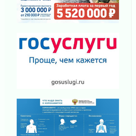
«Активное лето»
02 августа 2026
Ленобласть отметила заслуги жителей перед
регионом и страной
02 августа 2026
Ладога — не пруд
02 августа 2026
ПСК через Гослуслуги напомнит жителям
Ленинградской области о неоплаченных
счетах
02 августа 2026
Пропавшего подростка нашли в Кировском
районе Ленобласти
02 августа 2026
Жителям Ленобласти напомнили, как
действовать при укусе клеща
02 августа 2026
В Ивангороде назвали новых почетных
граждан Ленинградской области
02 августа 2026