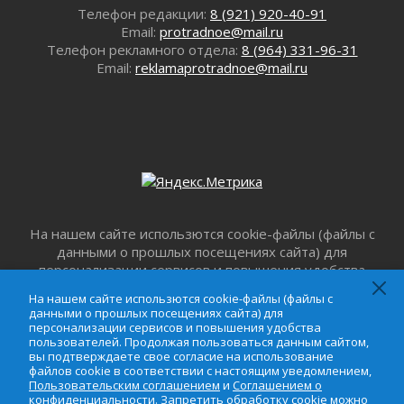
Телефон редакции:
8 (921) 920-40-91
Болезнь девственниц и вампиров
Email:
protradnoe@mail.ru
01 августа 2026
Телефон рекламного отдела:
8 (964) 331-96-31
Безмолвный крик о помощи
Email:
reklamaprotradnoe@mail.ru
01 августа 2026
В музей всей семьёй
01 августа 2026
Без заявлений и очередей
01 августа 2026
Не женское это дело...уверены?
01 августа 2026
На нашем сайте использются cookie-файлы (файлы с
Все силы в кулак
данными о прошлых посещениях сайта) для
01 августа 2026
персонализации сервисов и повышения удобства
Айда на пляж!
пользователей. Продолжая пользоваться данным
На нашем сайте использются cookie-файлы (файлы с
01 августа 2026
сайтом, вы подтверждаете свое согласие на
данными о прошлых посещениях сайта) для
использование файлов cookie в соответствии с
Один в поле — не воин
персонализации сервисов и повышения удобства
настоящим уведомлением,
Пользовательским
пользователей. Продолжая пользоваться данным сайтом,
01 августа 2026
вы подтверждаете свое согласие на использование
соглашением
и
Соглашением о
Пик топливного кризиса в регионе прошёл
файлов cookie в соответствии с настоящим уведомлением,
конфиденциальности
. Запретить обработку cookie
Пользовательским соглашением
и
Соглашением о
31 июля 2026
можно в настройке браузера.
конфиденциальности
. Запретить обработку cookie можно