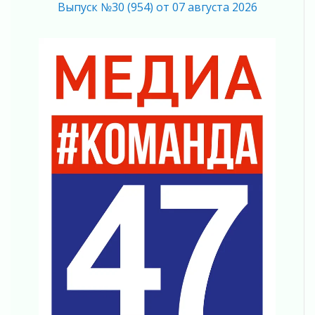
Выпуск №30 (954) от 07 августа 2026
Важная информация
04 августа 2026
Что делать со сбережениями
04 августа 2026
Награды нашли строителей
03 августа 2026
Ленобласть повышает производительность
труда в ЖКХ
03 августа 2026
Поддержка волонтерских объединений
03 августа 2026
Ладожский мост полностью закроют на два
часа
03 августа 2026
Музеи Ленобласти обновляют пространства
03 августа 2026
Новая площадка: 2027
03 августа 2026
Часть медиков в Ленобласти сможет