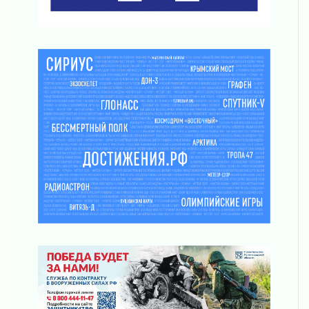
рассчитывать на доплату от региона
03 августа 2026
За сутки в Ленинградской области
ликвидировали 10 пожаров
03 августа 2026
Клюква наливается, но в корзинку пока не
просится
03 августа 2026
Строительные компании Ленобласти
подняли зарплаты почти на 40% за год
03 августа 2026
Шесть новых жизней в честь дня рождения
Ленинградской области
03 августа 2026
Уроки безопасности для детей и взрослых
03 августа 2026
Ленобласть отмечает День Воздушно-
десантных войск
02 августа 2026