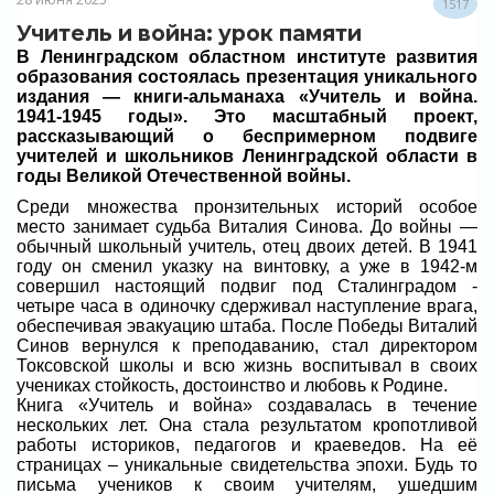
1517
Учитель и война: урок памяти
В Ленинградском областном институте развития
образования состоялась презентация уникального
издания — книги-альманаха «Учитель и война.
1941-1945 годы». Это масштабный проект,
рассказывающий о беспримерном подвиге
учителей и школьников Ленинградской области в
годы Великой Отечественной войны.
Среди множества пронзительных историй особое
место занимает судьба Виталия Синова. До войны —
обычный школьный учитель, отец двоих детей. В 1941
году он сменил указку на винтовку, а уже в 1942-м
совершил настоящий подвиг под Сталинградом -
четыре часа в одиночку сдерживал наступление врага,
обеспечивая эвакуацию штаба. После Победы Виталий
Синов вернулся к преподаванию, стал директором
Токсовской школы и всю жизнь воспитывал в своих
учениках стойкость, достоинство и любовь к Родине.
Книга «Учитель и война» создавалась в течение
нескольких лет. Она стала результатом кропотливой
работы историков, педагогов и краеведов. На её
страницах – уникальные свидетельства эпохи. Будь то
письма учеников к своим учителям, ушедшим