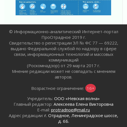
Готовность №1
02 августа 2026
Километровые столбы «Дороги жизни»
отправили на реставрацию
02 августа 2026
© Информационно-аналитический Интернет-портал
Ленобласть внедрила передовую подготовку
ПроОтрадное 2019 г.
операторов БПЛА
Свидетельство о регистрации ЭЛ № ФС 77 — 69222,
02 августа 2026
выдано Федеральной службой по надзору в сфере
связи, информационных технологий и массовых
В Ивангороде появилась «Избушка-
коммуникаций
воробушка»
(Роскомнадзор) от 29 марта 2017 г.
02 августа 2026
Мнение редакции может не совпадать с мнением
Юхла, мука, кантеле и Водяной
авторов.
01 августа 2026
Лето катится с горки
Возрастное ограничение:
16+
01 августа 2026
Учредитель:
ООО «Невская волна»
В Ленобласти открылась экспозиция к 150-
Главный редактор:
Алексеева Елена Викторовна
летию Билибина
E-mail:
protradnoe@mail.ru
01 августа 2026
Адрес редакции:
г. Отрадное, Ленинградское шоссе,
Лето без гаджетов
д. 6Б.
01 августа 2026