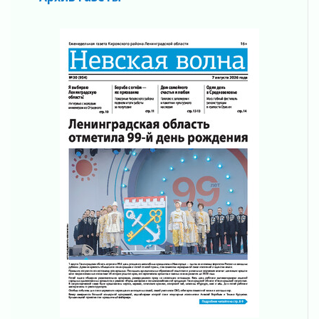
04 августа 2026
Ставка на дисциплину на перекрестках
04 августа 2026
В Ленобласти растет потребление
мобильного трафика
04 августа 2026
Полумрак бьёт по карману
04 августа 2026
Вниманию автомобилистов!
04 августа 2026
Память, сталь и музыка
04 августа 2026
Регион готовится к выборам
04 августа 2026
Никакого принуждения, только письменное
согласие
04 августа 2026
Без риска для здоровья и кошелька
04 августа 2026