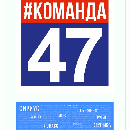
Вниманию автомобилистов!
04 августа 2026
Память, сталь и музыка
04 августа 2026
Регион готовится к выборам
04 августа 2026
Никакого принуждения, только письменное
согласие
04 августа 2026
Без риска для здоровья и кошелька
04 августа 2026
Важная информация
04 августа 2026
Что делать со сбережениями
04 августа 2026
Награды нашли строителей
03 августа 2026
Ленобласть повышает производительность