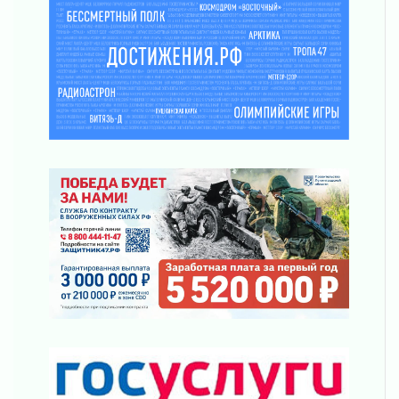
труда в ЖКХ
03 августа 2026
Поддержка волонтерских объединений
03 августа 2026
Ладожский мост полностью закроют на два
часа
03 августа 2026
Музеи Ленобласти обновляют пространства
03 августа 2026
Новая площадка: 2027
03 августа 2026
Часть медиков в Ленобласти сможет
рассчитывать на доплату от региона
03 августа 2026
За сутки в Ленинградской области
ликвидировали 10 пожаров
03 августа 2026
Клюква наливается, но в корзинку пока не
просится
03 августа 2026