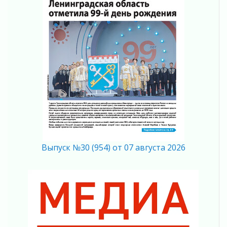
05 августа 2026
«Результат командный, заслуга каждого
ведомства и муниципалитета»
05 августа 2026
Вдохновлять, просвещать и объединять!
05 августа 2026
Не оставят в беде
05 августа 2026
На лидирующих позициях
04 августа 2026
Итоги конкурса «Лучший работник
Кадрового центра – 2026» подведены!
04 августа 2026
Выпуск №30 (954) от 07 августа 2026
Ставка на дисциплину на перекрестках
04 августа 2026
В Ленобласти растет потребление
мобильного трафика
04 августа 2026
Полумрак бьёт по карману
04 августа 2026