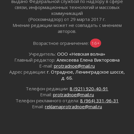
выдано Федеральной службой по надзору в сфере
Ленинградской области о неоплаченных
связи, информационных технологий и массовых
счетах
коммуникаций
02 августа 2026
(Роскомнадзор) от 29 марта 2017 г.
Пропавшего подростка нашли в Кировском
Мнение редакции может не совпадать с мнением
районе Ленобласти
авторов.
02 августа 2026
Жителям Ленобласти напомнили, как
Возрастное ограничение:
16+
действовать при укусе клеща
Учредитель:
ООО «Невская волна»
02 августа 2026
Главный редактор:
Алексеева Елена Викторовна
В Ивангороде назвали новых почетных
E-mail:
protradnoe@mail.ru
граждан Ленинградской области
Адрес редакции:
г. Отрадное, Ленинградское шоссе,
02 августа 2026
д. 6Б.
Готовность №1
Телефон редакции:
8 (921) 920-40-91
02 августа 2026
Email:
protradnoe@mail.ru
Километровые столбы «Дороги жизни»
Телефон рекламного отдела:
8 (964) 331-96-31
отправили на реставрацию
Email:
reklamaprotradnoe@mail.ru
02 августа 2026
Ленобласть внедрила передовую подготовку
операторов БПЛА
02 августа 2026