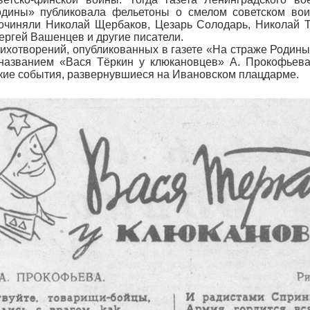
одины» публиковала фельетоны о смелом советском вои
очиняли Николай Щербаков, Цезарь Солодарь, Николай Т
ергей Вашенцев и другие писатели.
тихотворений, опубликованных в газете «На страже Родины
названием «Вася Тёркин у клюкановцев» А. Прокофьева,
кие события, развернувшиеся на Ивановском плацдарме.