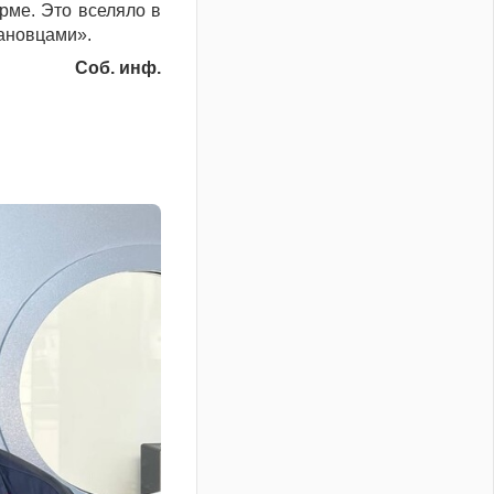
рме. Это вселяло в
кановцами».
Соб. инф.