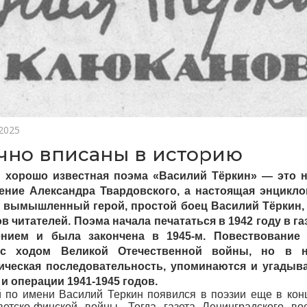
 2025
чно вписаны в историю
 хорошо известная поэма «Василий Тёркин» — это н
ение Александра Твардовского, а настоящая энцикло
ё вымышленный герой, простой боец Василий Тёркин,
 читателей. Поэма начала печататься в 1942 году в га
нием и была закончена в 1945-м. Повествование 
 с ходом Великой Отечественной войны, но в н
ическая последовательность, упоминаются и угадыв
и операции 1941-1945 годов.
 по имени Василий Теркин появился в поэзии еще в конц
етско-финской войны. Тогда газета Ленинградского во