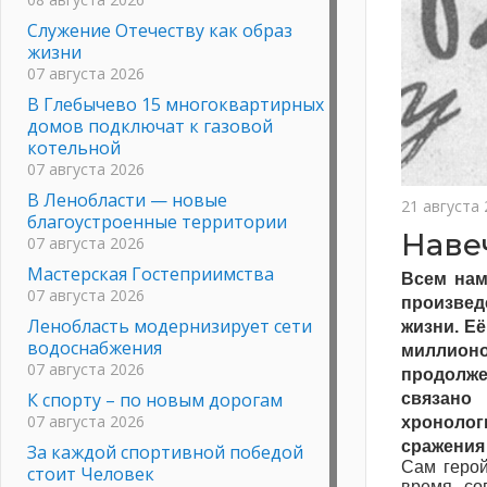
Служение Отечеству как образ
жизни
07 августа 2026
В Глебычево 15 многоквартирных
домов подключат к газовой
котельной
07 августа 2026
В Ленобласти — новые
21 августа
благоустроенные территории
Наве
07 августа 2026
Мастерская Гостеприимства
Всем нам
07 августа 2026
произвед
Ленобласть модернизирует сети
жизни. Е
водоснабжения
миллионов
07 августа 2026
продолже
К спорту – по новым дорогам
связано
07 августа 2026
хронолог
сражения 
За каждой спортивной победой
Сам герой
стоит Человек
время сов