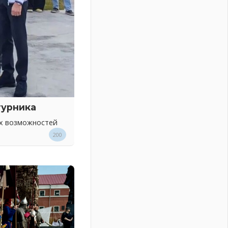
турника
ых возможностей
200