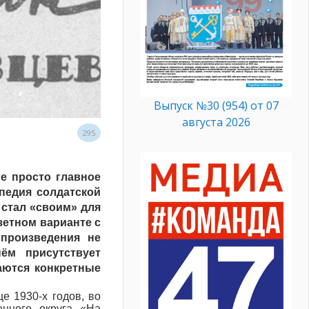
Выпуск №30 (954) от 07
августа 2026
295
е просто главное
педия солдатской
 стал «своим» для
зетном варианте с
произведения не
ём присутствует
аются конкретные
е 1930-х годов, во
енного округа «На