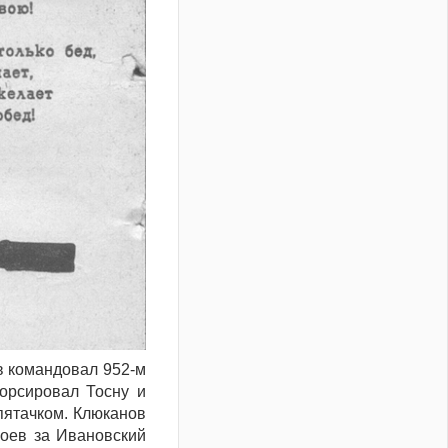
в командовал 952-м
орсировал Тосну и
пятачком. Клюканов
боев за Ивановский