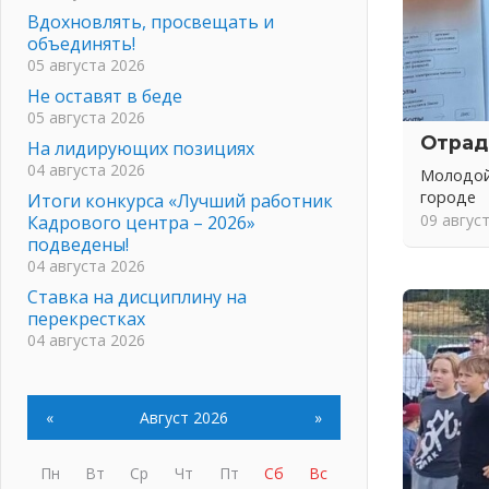
Вдохновлять, просвещать и
объединять!
05 августа 2026
Не оставят в беде
05 августа 2026
Отрад
На лидирующих позициях
04 августа 2026
Молодой
городе
Итоги конкурса «Лучший работник
09 авгус
Кадрового центра – 2026»
подведены!
04 августа 2026
Ставка на дисциплину на
перекрестках
04 августа 2026
В Ленобласти растет потребление
мобильного трафика
04 августа 2026
«
Август 2026
»
Полумрак бьёт по карману
04 августа 2026
Пн
Вт
Ср
Чт
Пт
Сб
Вс