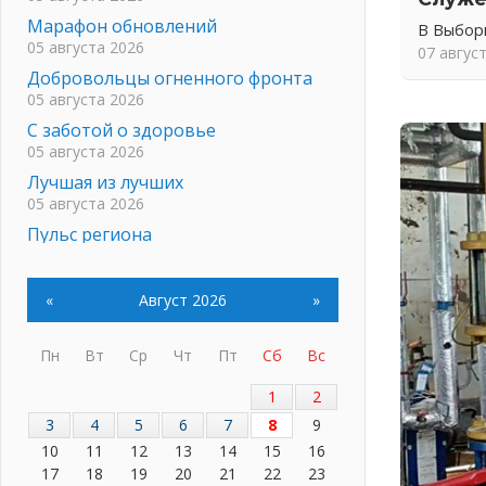
Марафон обновлений
В Выбор
05 августа 2026
07 авгус
Добровольцы огненного фронта
05 августа 2026
С заботой о здоровье
05 августа 2026
Лучшая из лучших
05 августа 2026
Пульс региона
05 августа 2026
«Результат командный, заслуга
«
Август 2026
»
каждого ведомства и
муниципалитета»
05 августа 2026
Пн
Вт
Ср
Чт
Пт
Сб
Вс
Вдохновлять, просвещать и
1
2
объединять!
05 августа 2026
3
4
5
6
7
8
9
10
11
12
13
14
15
16
Не оставят в беде
17
18
19
20
21
22
23
05 августа 2026