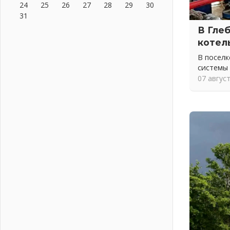
24
25
26
27
28
29
30
На лидирующих позициях
31
04 августа 2026
В Гле
Итоги конкурса «Лучший работник
котел
Кадрового центра – 2026»
подведены!
В посел
04 августа 2026
системы
07 авгус
Ставка на дисциплину на
перекрестках
04 августа 2026
В Ленобласти растет потребление
мобильного трафика
04 августа 2026
Полумрак бьёт по карману
04 августа 2026
Вниманию автомобилистов!
04 августа 2026
Память, сталь и музыка
04 августа 2026
Регион готовится к выборам