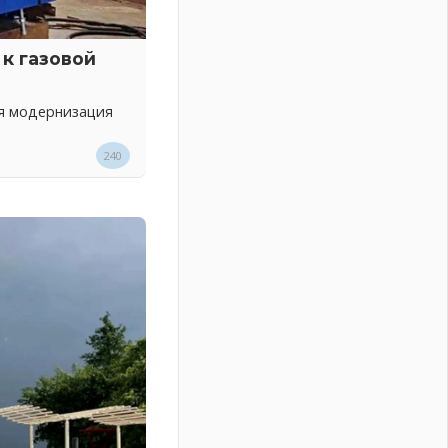
к газовой
ся модернизация
240