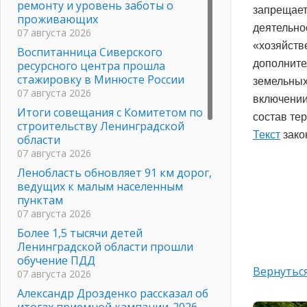
ремонту и уровень заботы о
запреща
проживающих
деятельно
07 августа 2026
«хозяйст
Воспитанница Сиверского
дополните
ресурсного центра прошла
стажировку в Минюсте России
земельны
07 августа 2026
включении
Итоги совещания с Комитетом по
состав те
строительству Ленинградской
Текст
зако
области
07 августа 2026
Ленобласть обновляет 91 км дорог,
ведущих к малым населенным
пунктам
07 августа 2026
Более 1,5 тысячи детей
Ленинградской области прошли
обучение ПДД
Вернуться
07 августа 2026
Александр Дрозденко рассказал об
итогах приемной кампании-2026