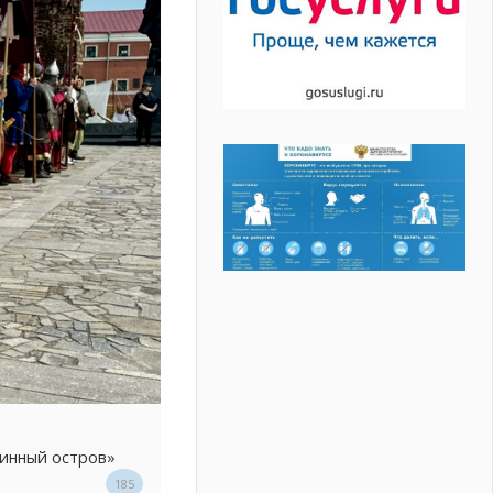
линный остров»
185