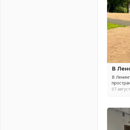
04 августа 2026
Никакого принуждения, только
письменное согласие
04 августа 2026
Без риска для здоровья и кошелька
04 августа 2026
Важная информация
04 августа 2026
Что делать со сбережениями
04 августа 2026
В Лен
Награды нашли строителей
В Ленинг
03 августа 2026
простра
Ленобласть повышает
07 авгус
производительность труда в ЖКХ
03 августа 2026
Поддержка волонтерских
объединений
03 августа 2026
Ладожский мост полностью