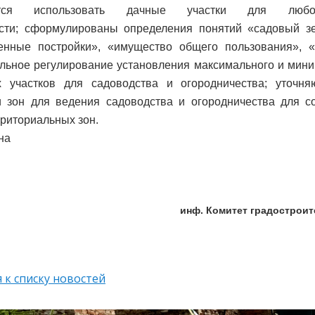
ется использовать дачные участки для любо
сти;
сформулированы определения понятий «садовый зе
венные постройки», «имущество общего пользования», 
льное регулирование установления максимального и мин
х участков для садоводства и огородничества;
уточня
 зон для ведения садоводства и огородничества для с
рриториальных зон.
на
инф. Комитет градострои
 к списку новостей