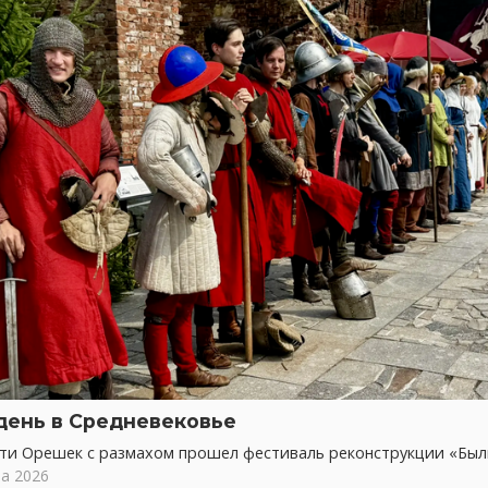
день в Средневековье
сти Орешек с размахом прошел фестиваль реконструкции «Бы
та 2026