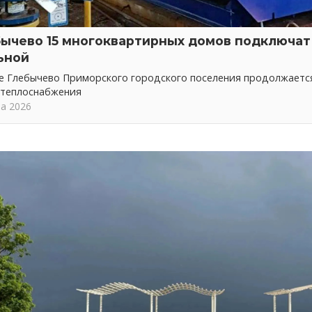
бычево 15 многоквартирных домов подключат 
ьной
ке Глебычево Приморского городского поселения продолжает
 теплоснабжения
та 2026