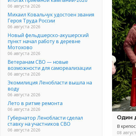
06 августа 2026
Михаил Ковальчук удостоен звания
Героя Труда России
06 августа 2026
Новый фельдшерско-акушерский
пункт начал работу в деревне
Мотохово
06 августа 2026
Ветеранам СВО — новые
возможности для самореализации
06 августа 2026
Экомилиция Ленобласти вышла на
воду
06 августа 2026
Лето в ритме ремонта
06 августа 2026
Один 
Губернатор Ленобласти сделал
ставку на участников СВО
В крепо
06 августа 2026
08 авгус