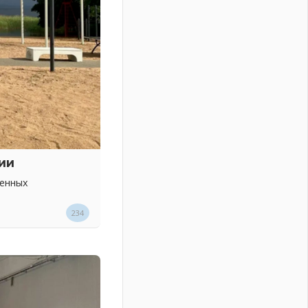
ии
венных
234