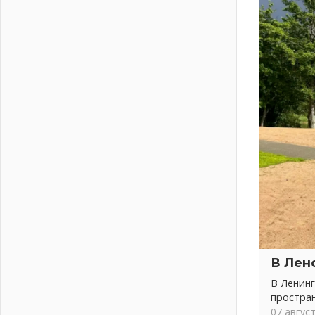
04 августа 2026
Никакого принуждения, только
письменное согласие
04 августа 2026
Без риска для здоровья и кошелька
04 августа 2026
Важная информация
04 августа 2026
Что делать со сбережениями
04 августа 2026
Награды нашли строителей
03 августа 2026
Ленобласть повышает
производительность труда в ЖКХ
03 августа 2026
Поддержка волонтерских
В Лен
объединений
В Ленинг
03 августа 2026
простра
Ладожский мост полностью
07 авгус