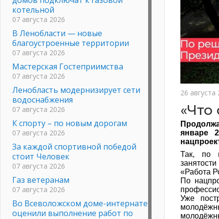
котельной
07 августа 2026
В Ленобласти — новые
благоустроенные территории
07 августа 2026
Мастерская Гостеприимства
07 августа 2026
Ленобласть модернизирует сети
26 августа
водоснабжения
«Что 
07 августа 2026
К спорту – по новым дорогам
Продолж
07 августа 2026
январе 
нацпроект
За каждой спортивной победой
Так, по 
стоит Человек
занятост
07 августа 2026
«Работа Р
Газ ветеранам
По нацпр
07 августа 2026
профессио
Уже пост
Во Всеволожском доме-интернате
молодёжн
оценили выполнение работ по
молодёжн