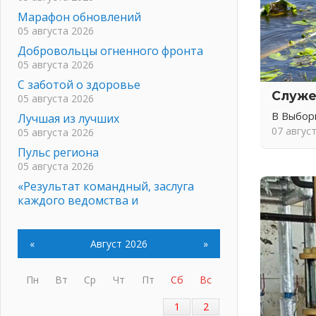
Марафон обновлений
05 августа 2026
Добровольцы огненного фронта
05 августа 2026
С заботой о здоровье
Служе
05 августа 2026
В Выбор
Лучшая из лучших
07 авгус
05 августа 2026
Пульс региона
05 августа 2026
«Результат командный, заслуга
каждого ведомства и
муниципалитета»
05 августа 2026
«
Август 2026
»
Вдохновлять, просвещать и
объединять!
05 августа 2026
Пн
Вт
Ср
Чт
Пт
Сб
Вс
Не оставят в беде
1
2
05 августа 2026