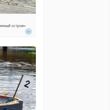
линный остров»
88