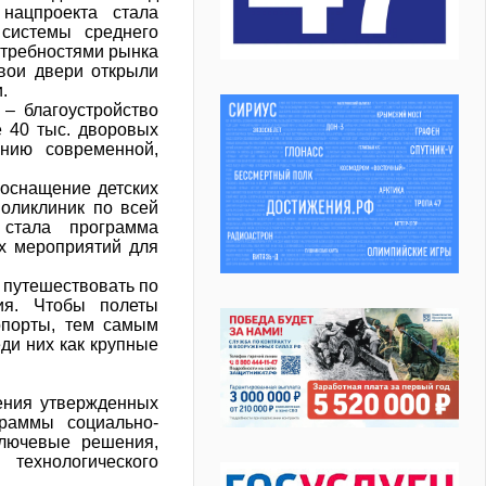
нацпроекта стала
системы среднего
отребностями рынка
вои двери открыли
и.
– благоустройство
 40 тыс. дворовых
анию современной,
оснащение детских
поликлиник по всей
 стала программа
ых мероприятий для
 путешествовать по
ия. Чтобы полеты
опорты, тем самым
ди них как крупные
ения утвержденных
раммы социально-
ключевые решения,
технологического