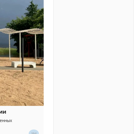
ии
венных
194