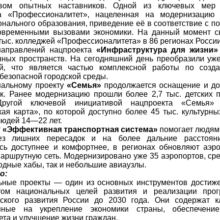
твом опытных наставников. Одной из ключевых мер 
а «Профессионалитет», нацеленная на модернизацию 
нального образования, приведение её в соответствие с п
современными вызовами экономики. На данный момент с
 тыс. колледжей «Профессионалитета» в 86 регионах Росси
направлений нацпроекта
«Инфраструктура для жизни»
ных пространств. На сегодняшний день преобразили уже
ий, что является частью комплексной работы по созд
 безопасной городской среды.
нальному проекту
«Семья»
продолжается оснащение и до
к. Ранее модернизацию прошли более 2,7 тыс. детских 
Другой ключевой инициативой нацпроекта «Семья»
ая карта», по которой доступно более 45 тыс. культурн
юдей 14—22 лет.
т
«Эффективная транспортная система»
помогает людям
ез лишних пересадок и на более дальние расстоян
сь доступнее и комфортнее, в регионах обновляют аэр
аршрутную сеть. Модернизировано уже 35 аэропортов, сре
дные хабы, так и небольшие авиаузлы.
о:
ьные проекты — один из основных инструментов достиж
том национальных целей развития и реализации прог
еского развития России до 2030 года. Они содержат 
нные на укрепление экономики страны, обеспечение 
ета и улучшение жизни граждан.