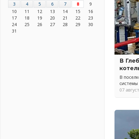
3
4
5
6
7
8
9
На лидирующих позициях
10
11
12
13
14
15
16
04 августа 2026
17
18
19
20
21
22
23
Итоги конкурса «Лучший работник
24
25
26
27
28
29
30
Кадрового центра – 2026»
31
подведены!
04 августа 2026
Ставка на дисциплину на
перекрестках
В Гле
04 августа 2026
котел
В Ленобласти растет потребление
мобильного трафика
В посел
04 августа 2026
системы
07 авгус
Полумрак бьёт по карману
04 августа 2026
Вниманию автомобилистов!
04 августа 2026
Память, сталь и музыка
04 августа 2026
Регион готовится к выборам