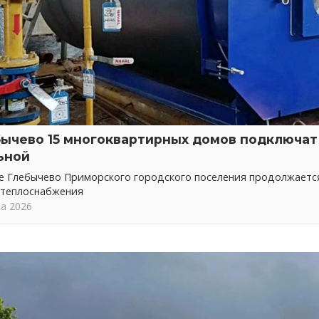
бычево 15 многоквартирных домов подключат 
ьной
ке Глебычево Приморского городского поселения продолжает
 теплоснабжения
та 2026