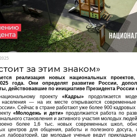
 2025
стоит за этим знаком»
ается реализация новых национальных проектов,
2025 года. Они определят развитие России, допо
ы, действовавшие по инициативе Президента России с 
национальному проекту
«Кадры»
продолжается моде
и населения — на их месте открываются современные
оссии». Сейчас в стране работают уже более 900 кадровых
оекту
«Молодежь и дети»
продолжается работа по разв
нального становления и активного участия молодых людей
роено более 1,6 тыс. новых современных школ, обн
ых центров для общения, работы и полезного досуга, 
ых лабораторий, где молодые ученые ведут прикладные