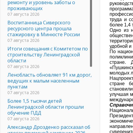
ремонту и уровень заботы о
руководс
проживающих
программ
07 августа 2026
профессио
труда и 
Воспитанница Сиверского
более 1,4
ресурсного центра прошла
Одно из 
стажировку в Минюсте России
обществен
07 августа 2026
территор
удобной и
Итоги совещания с Комитетом по
По нацио
строительству Ленинградской
поликлини
области
стране. 
07 августа 2026
«Пушкинск
молодых л
Ленобласть обновляет 91 км дорог,
Нацпроек
ведущих к малым населенным
стране б
пунктам
становили
07 августа 2026
улучшая м
междунаро
Более 1,5 тысячи детей
Справочн
Ленинградской области прошли
Национал
обучение ПДД
Президен
07 августа 2026
экономич
Александр Дрозденко рассказал об
направле
суверенит
итогах приемной кампании-2026