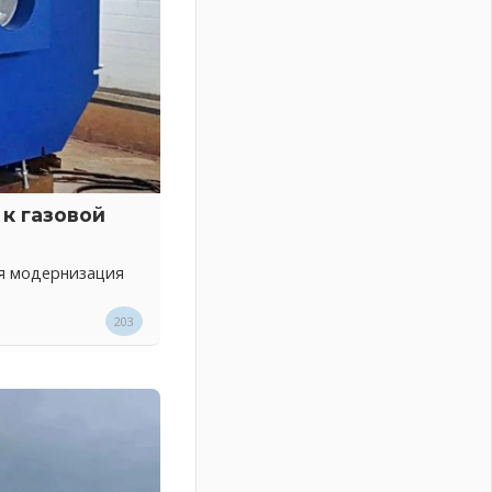
к газовой
ся модернизация
203