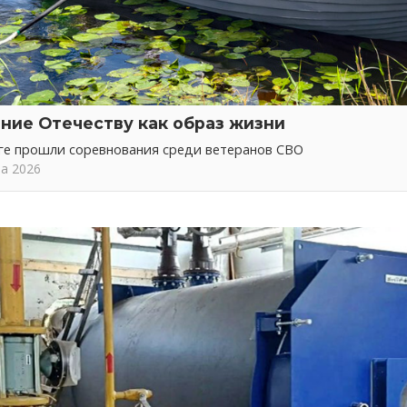
ние Отечеству как образ жизни
ге прошли соревнования среди ветеранов СВО
та 2026