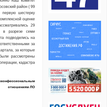
ионно наш комитет
осовский район ( 99
т первую шестерку
комплексной оценке
ассматривались 29
, в разрезе семи
та подводились на
 ответственными за
артала, за которые
были рассмотрены
операции, кадастра
ежконфессиональным
отношениям ЛО