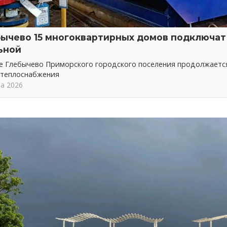
бычево 15 многоквартирных домов подключат 
ьной
ке Глебычево Приморского городского поселения продолжает
 теплоснабжения
та 2026