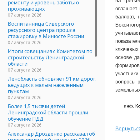
на третье
ремонту и уровень заботы о
проживающих
оглашает 
07 августа 2026
баллов),
Воспитанница Сиверского
Бокситого
ресурсного центра прошла
учитываю
стажировку в Минюсте России
показате
07 августа 2026
ключевых 
Итоги совещания с Комитетом по
строительству Ленинградской
основе да
области
формирова
07 августа 2026
участник
Ленобласть обновляет 91 км дорог,
вопросы р
ведущих к малым населенным
земельных
пунктам
07 августа 2026
Более 1,5 тысячи детей
инф.
К
Ленинградской области прошли
обучение ПДД
07 августа 2026
Вернуться
Александр Дрозденко рассказал об
итогах приемной кампании-2026