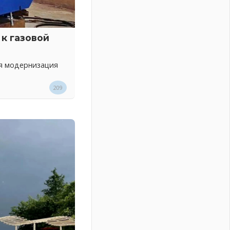
к газовой
ся модернизация
209