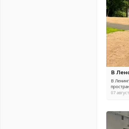
04 августа 2026
Никакого принуждения, только
письменное согласие
04 августа 2026
Без риска для здоровья и кошелька
04 августа 2026
Важная информация
04 августа 2026
Что делать со сбережениями
04 августа 2026
Награды нашли строителей
В Лен
03 августа 2026
В Ленинг
Ленобласть повышает
простра
производительность труда в ЖКХ
07 авгус
03 августа 2026
Поддержка волонтерских
объединений
03 августа 2026
Ладожский мост полностью