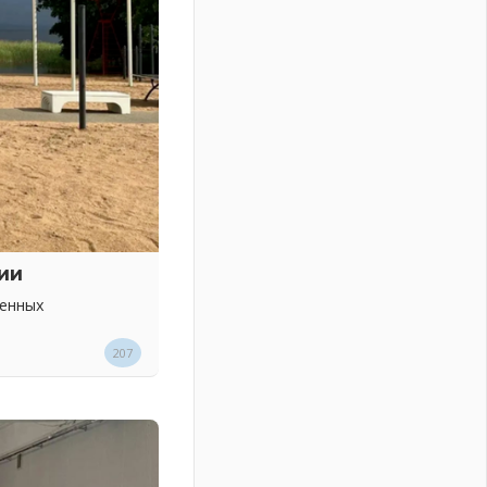
ии
венных
207