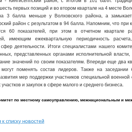
м - Кингисеппский район, с итогом в 101 балл.
Традиц
шесть первых позиций и во втором квартале на 4 месте Вол
 на 3 балла меньше у Волховского района, а замыкае
рский район с результатом в 94 балла.
Напомним, что при 
тся 60 показателей, при этом в отчетном квартале р
лей, имеющим ежеквартальную периодичность расчета
сфер деятельности. Итоги специалистами нашего комите
нных, представленных органами исполнительной власти,
ние значений по своим показателям. Впереди еще два кв
и могут поменять состав лидеров.
Также на заседании 
азвития мер поддержки участников специальной военной 
 участков и закупок в сфере малого и среднего бизнеса.
омитет по местному самоуправлению, межнациональным и м
 к списку новостей