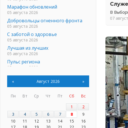
Служе
Марафон обновлений
В Выбор
05 августа 2026
07 авгус
Добровольцы огненного фронта
05 августа 2026
С заботой о здоровье
05 августа 2026
Лучшая из лучших
05 августа 2026
Пульс региона
05 августа 2026
«Результат командный, заслуга
каждого ведомства и
«
Август 2026
»
муниципалитета»
05 августа 2026
Пн
Вт
Ср
Чт
Пт
Сб
Вс
Вдохновлять, просвещать и
объединять!
1
2
05 августа 2026
3
4
5
6
7
8
9
Не оставят в беде
10
11
12
13
14
15
16
05 августа 2026
17
18
19
20
21
22
23