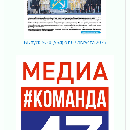
04 августа 2026
Вниманию автомобилистов!
04 августа 2026
Память, сталь и музыка
04 августа 2026
Регион готовится к выборам
Выпуск №30 (954) от 07 августа 2026
04 августа 2026
Никакого принуждения, только письменное
согласие
04 августа 2026
Без риска для здоровья и кошелька
04 августа 2026
Важная информация
04 августа 2026
Что делать со сбережениями
04 августа 2026
Награды нашли строителей
03 августа 2026
Ленобласть повышает производительность