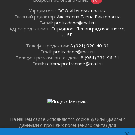
В Ивангороде появилась «Избушка-
Учредитель:
ООО «Невская волна»
воробушка»
Главный редактор:
Алексеева Елена Викторовна
02 августа 2026
E-mail:
protradnoe@mail.ru
Юхла, мука, кантеле и Водяной
Адрес редакции:
г. Отрадное, Ленинградское шоссе,
01 августа 2026
д. 6Б.
Лето катится с горки
Телефон редакции:
8 (921) 920-40-91
01 августа 2026
Email:
protradnoe@mail.ru
В Ленобласти открылась экспозиция к 150-
Телефон рекламного отдела:
8 (964) 331-96-31
летию Билибина
Email:
reklamaprotradnoe@mail.ru
01 августа 2026
Лето без гаджетов
01 августа 2026
Болезнь девственниц и вампиров
01 августа 2026
Безмолвный крик о помощи
01 августа 2026
На нашем сайте использются cookie-файлы (файлы с
В музей всей семьёй
данными о прошлых посещениях сайта) для
01 августа 2026
персонализации сервисов и повышения удобства
Без заявлений и очередей