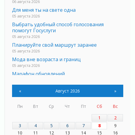
06 августа 2026
Для меня ты на свете одна
05 августа 2026
Выбрать удобный способ голосования
помогут Госуслуги
05 августа 2026
Планируйте свой маршрут заранее
05 августа 2026
Мода вне возраста и границ
05 августа 2026
Марафон обновлений
05 августа 2026
Добровольцы огненного фронта
«
Август 2026
»
05 августа 2026
С заботой о здоровье
Пн
Вт
Ср
Чт
Пт
Сб
Вс
05 августа 2026
Лучшая из лучших
1
2
05 августа 2026
3
4
5
6
7
8
9
Пульс региона
10
11
12
13
14
15
16