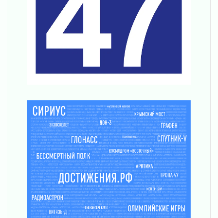
труда в ЖКХ
03 августа 2026
Поддержка волонтерских объединений
03 августа 2026
Ладожский мост полностью закроют на два
часа
03 августа 2026
Музеи Ленобласти обновляют пространства
03 августа 2026
Новая площадка: 2027
03 августа 2026
Часть медиков в Ленобласти сможет
рассчитывать на доплату от региона
03 августа 2026
За сутки в Ленинградской области
ликвидировали 10 пожаров
03 августа 2026
Клюква наливается, но в корзинку пока не
просится
03 августа 2026