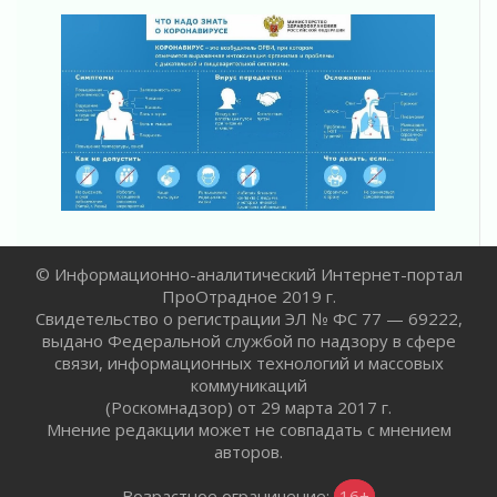
Ленинградской области о неоплаченных
счетах
02 августа 2026
Пропавшего подростка нашли в Кировском
районе Ленобласти
02 августа 2026
Жителям Ленобласти напомнили, как
действовать при укусе клеща
02 августа 2026
В Ивангороде назвали новых почетных
граждан Ленинградской области
© Информационно-аналитический Интернет-портал
02 августа 2026
ПроОтрадное 2019 г.
Готовность №1
Свидетельство о регистрации ЭЛ № ФС 77 — 69222,
02 августа 2026
выдано Федеральной службой по надзору в сфере
связи, информационных технологий и массовых
Километровые столбы «Дороги жизни»
коммуникаций
отправили на реставрацию
(Роскомнадзор) от 29 марта 2017 г.
02 августа 2026
Мнение редакции может не совпадать с мнением
Ленобласть внедрила передовую подготовку
авторов.
операторов БПЛА
02 августа 2026
Возрастное ограничение:
16+