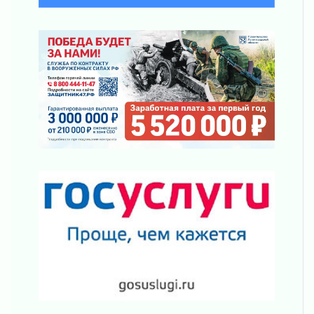
Строительные компании Ленобласти
подняли зарплаты почти на 40% за год
03 августа 2026
Шесть новых жизней в честь дня рождения
Ленинградской области
03 августа 2026
Уроки безопасности для детей и взрослых
03 августа 2026
Ленобласть отмечает День Воздушно-
десантных войск
02 августа 2026
«Активное лето»
02 августа 2026
Ленобласть отметила заслуги жителей перед
регионом и страной
02 августа 2026
Ладога — не пруд
02 августа 2026
ПСК через Гослуслуги напомнит жителям