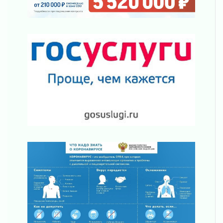
ПСК через Гослуслуги напомнит жителям
Ленинградской области о неоплаченных
счетах
02 августа 2026
Пропавшего подростка нашли в Кировском
районе Ленобласти
02 августа 2026
Жителям Ленобласти напомнили, как
действовать при укусе клеща
02 августа 2026
В Ивангороде назвали новых почетных
граждан Ленинградской области
02 августа 2026
Готовность №1
02 августа 2026
Километровые столбы «Дороги жизни»
отправили на реставрацию
02 августа 2026
Ленобласть внедрила передовую подготовку