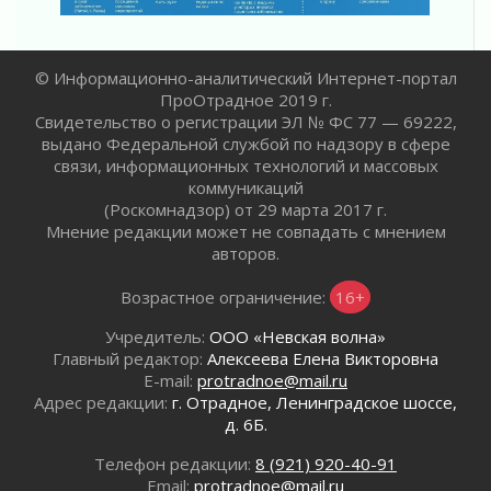
операторов БПЛА
02 августа 2026
В Ивангороде появилась «Избушка-
© Информационно-аналитический Интернет-портал
воробушка»
ПроОтрадное 2019 г.
02 августа 2026
Свидетельство о регистрации ЭЛ № ФС 77 — 69222,
Юхла, мука, кантеле и Водяной
выдано Федеральной службой по надзору в сфере
01 августа 2026
связи, информационных технологий и массовых
Лето катится с горки
коммуникаций
01 августа 2026
(Роскомнадзор) от 29 марта 2017 г.
Мнение редакции может не совпадать с мнением
В Ленобласти открылась экспозиция к 150-
авторов.
летию Билибина
01 августа 2026
Возрастное ограничение:
16+
Лето без гаджетов
01 августа 2026
Учредитель:
ООО «Невская волна»
Главный редактор:
Алексеева Елена Викторовна
Болезнь девственниц и вампиров
E-mail:
protradnoe@mail.ru
01 августа 2026
Адрес редакции:
г. Отрадное, Ленинградское шоссе,
Безмолвный крик о помощи
д. 6Б.
01 августа 2026
Телефон редакции:
8 (921) 920-40-91
В музей всей семьёй
Email:
protradnoe@mail.ru