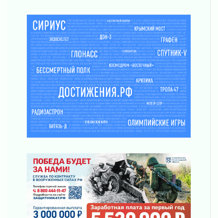
просится
03 августа 2026
Строительные компании Ленобласти
подняли зарплаты почти на 40% за год
03 августа 2026
Шесть новых жизней в честь дня рождения
Ленинградской области
03 августа 2026
Уроки безопасности для детей и взрослых
03 августа 2026
Ленобласть отмечает День Воздушно-
десантных войск
02 августа 2026
«Активное лето»
02 августа 2026
Ленобласть отметила заслуги жителей перед
регионом и страной
02 августа 2026
Ладога — не пруд
02 августа 2026