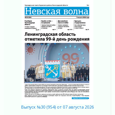
Полумрак бьёт по карману
04 августа 2026
Вниманию автомобилистов!
04 августа 2026
Память, сталь и музыка
04 августа 2026
Регион готовится к выборам
04 августа 2026
Никакого принуждения, только письменное
согласие
04 августа 2026
Без риска для здоровья и кошелька
04 августа 2026
Важная информация
04 августа 2026
Что делать со сбережениями
04 августа 2026
Выпуск №30 (954) от 07 августа 2026
Награды нашли строителей
03 августа 2026