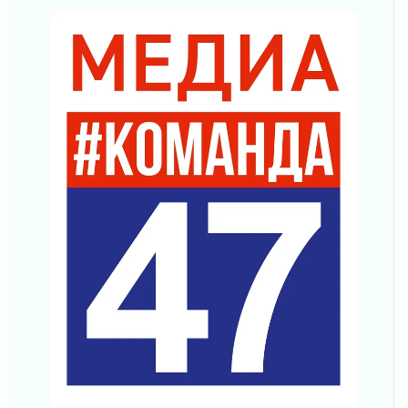
Ленобласть повышает производительность
труда в ЖКХ
03 августа 2026
Поддержка волонтерских объединений
03 августа 2026
Ладожский мост полностью закроют на два
часа
03 августа 2026
Музеи Ленобласти обновляют пространства
03 августа 2026
Новая площадка: 2027
03 августа 2026
Часть медиков в Ленобласти сможет
рассчитывать на доплату от региона
03 августа 2026
За сутки в Ленинградской области
ликвидировали 10 пожаров
03 августа 2026
Клюква наливается, но в корзинку пока не