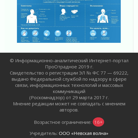
Юхла, мука, кантеле и Водяной
01 августа 2026
Лето катится с горки
01 августа 2026
В Ленобласти открылась экспозиция к 150-
летию Билибина
01 августа 2026
Лето без гаджетов
© Информационно-аналитический Интернет-портал
01 августа 2026
ПроОтрадное 2019 г.
Болезнь девственниц и вампиров
Свидетельство о регистрации ЭЛ № ФС 77 — 69222,
01 августа 2026
выдано Федеральной службой по надзору в сфере
связи, информационных технологий и массовых
Безмолвный крик о помощи
коммуникаций
01 августа 2026
(Роскомнадзор) от 29 марта 2017 г.
В музей всей семьёй
Мнение редакции может не совпадать с мнением
01 августа 2026
авторов.
Без заявлений и очередей
Возрастное ограничение:
16+
01 августа 2026
Не женское это дело...уверены?
Учредитель:
ООО «Невская волна»
01 августа 2026