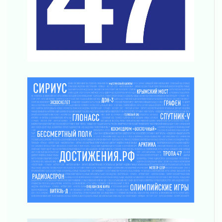
Шесть новых жизней в честь дня рождения
Ленинградской области
03 августа 2026
Уроки безопасности для детей и взрослых
03 августа 2026
Ленобласть отмечает День Воздушно-
десантных войск
02 августа 2026
«Активное лето»
02 августа 2026
Ленобласть отметила заслуги жителей перед
регионом и страной
02 августа 2026
Ладога — не пруд
02 августа 2026
ПСК через Гослуслуги напомнит жителям
Ленинградской области о неоплаченных
счетах
02 августа 2026