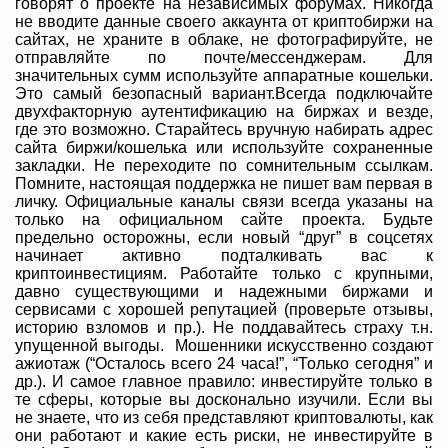
говорят о проекте на независимых форумах. Никогда
не вводите данные своего аккаунта от криптобиржи на
сайтах, не храните в облаке, не фотографируйте, не
отправляйте по почте/мессенджерам. Для
значительных сумм используйте аппаратные кошельки.
Это самый безопасный вариант.Всегда подключайте
двухфакторную аутентификацию на биржах и везде,
где это возможно. Старайтесь вручную набирать адрес
сайта биржи/кошелька или используйте сохраненные
закладки. Не переходите по сомнительным ссылкам.
Помните, настоящая поддержка не пишет вам первая в
личку. Официальные каналы связи всегда указаны на
только на официальном сайте проекта. Будьте
предельно осторожны, если новый “друг” в соцсетях
начинает активно подталкивать вас к
криптоинвестициям. Работайте только с крупными,
давно существующими и надежными биржами и
сервисами с хорошей репутацией (проверьте отзывы,
историю взломов и пр.). Не поддавайтесь страху т.н.
упущенной выгоды.
Мошенники искусственно создают
ажиотаж (“Осталось всего 24 часа!”, “Только сегодня” и
др.). И самое главное правило: инвестируйте только в
те сферы, которые вы досконально изучили. Если вы
не знаете, что из себя представляют криптовалюты, как
они работают и какие есть риски, не инвестируйте в