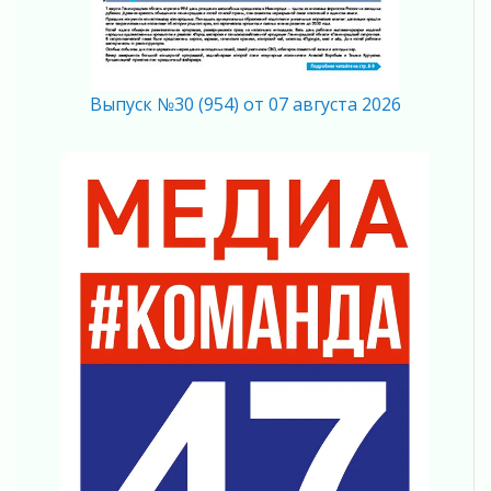
03 августа 2026
Ладожский мост полностью закроют на два
часа
03 августа 2026
Выпуск №30 (954) от 07 августа 2026
Музеи Ленобласти обновляют пространства
03 августа 2026
Новая площадка: 2027
03 августа 2026
Часть медиков в Ленобласти сможет
рассчитывать на доплату от региона
03 августа 2026
За сутки в Ленинградской области
ликвидировали 10 пожаров
03 августа 2026
Клюква наливается, но в корзинку пока не
просится
03 августа 2026
Строительные компании Ленобласти
подняли зарплаты почти на 40% за год
03 августа 2026