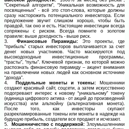
“Секретный алгоритм”, “Уникальная возможность для
посвященных” - всё это стоп-слова, которые должны
сразу насторожить потенциального инвесмтора. Если
предложение звучит слишком хорошо, чтобы быть
правдой, так оно и есть. Настоящие инвестиции всегда
сопряжены с риском. Всегда помните о золотом
правиле: выше доходность - выше риск.
3.
Финансовые Пирамиды:
Это проекты, где
“прибыль” старых инвесторов выплачивается за счет
денег новых участников. Часто маскируются под
высокодоходные инвестиционные программы,
“трасты”, “пулы”. Ключевой признак, по которой можно
распознать финансовую пирамиду – акцент внимания
на привлечении новых людей как основном источнике
“дохода”.
4.
Поддельные монеты и токены:
Мошенники
создают красивый сайт, соцсети, а затем искусственно
подогревают интерес к новому “уникальному” токену
(единица цифрового актива - от акций до произведений
искусства) или альткойну (альтернативная монета).
После того, как инвесторы скупают
разрекламированные токены или монеты в надежде на
будущую прибыль, создатели все продают и исчезают.
5.
Мошенничество с поддержкой:
Злоумышленники