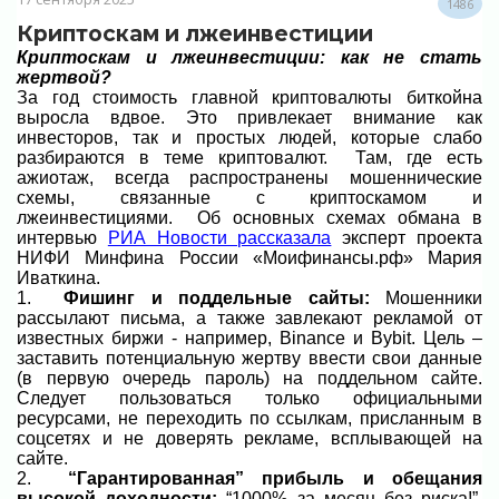
1486
Криптоскам и лжеинвестиции
Криптоскам и лжеинвестиции: как не стать
жертвой?
За год стоимость главной криптовалюты биткойна
выросла вдвое. Это привлекает внимание как
инвесторов, так и простых людей, которые слабо
разбираются в теме криптовалют. Там, где есть
ажиотаж, всегда распространены мошеннические
схемы, связанные с криптоскамом и
лжеинвестициями. Об основных схемах обмана в
интервью
РИА Новости рассказала
эксперт проекта
НИФИ Минфина России «Моифинансы.рф» Мария
Иваткина.
1.
Фишинг и поддельные сайты:
Мошенники
рассылают письма, а также завлекают рекламой от
известных биржи - например, Binance и Bybit. Цель –
заставить потенциальную жертву ввести свои данные
(в первую очередь пароль) на поддельном сайте.
Следует пользоваться только официальными
ресурсами, не переходить по ссылкам, присланным в
соцсетях и не доверять рекламе, всплывающей на
сайте.
2.
“Гарантированная” прибыль и обещания
высокой доходности:
“1000% за месяц без риска!”,