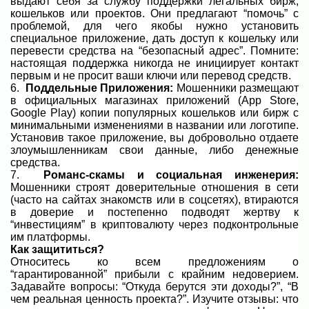
выдают себя за службу поддержки легальных бирж,
кошельков или проектов. Они предлагают “помочь” с
проблемой, для чего якобы нужно установить
специальное приложение, дать доступ к кошельку или
перевести средства на “безопасный адрес”.
Помните:
настоящая поддержка никогда не инициирует контакт
первым и не просит ваши ключи или перевод средств.
6.
Поддельные Приложения:
Мошенники размещают
в официальных магазинах приложений (App Store,
Google Play) копии популярных кошельков или бирж с
минимальными изменениями в названии или логотипе.
Установив такое приложение, вы добровольно отдаете
злоумышленникам свои данные, либо денежные
средства.
7.
Романс-скамы и социальная инженерия:
Мошенники строят доверительные отношения в сети
(часто на сайтах знакомств или в соцсетях), втираются
в доверие и постепенно подводят жертву к
“инвестициям” в криптовалюту через подконтрольные
им платформы.
Как защититься?
Относитесь ко всем предложениям о
“гарантированной” прибыли с крайним недоверием.
Задавайте вопросы: “Откуда берутся эти доходы?”, “В
чем реальная ценность проекта?”. Изучите отзывы: что