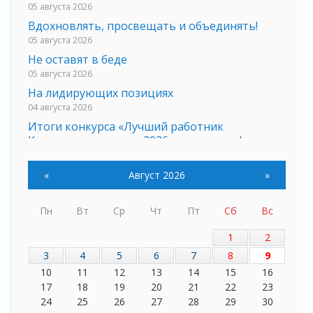
05 августа 2026
Вдохновлять, просвещать и объединять!
05 августа 2026
Не оставят в беде
05 августа 2026
На лидирующих позициях
04 августа 2026
Итоги конкурса «Лучший работник
Кадрового центра – 2026» подведены!
04 августа 2026
Ставка на дисциплину на перекрестках
«
Август 2026
»
04 августа 2026
В Ленобласти растет потребление
Пн
Вт
Ср
Чт
Пт
Сб
Вс
мобильного трафика
04 августа 2026
1
2
Полумрак бьёт по карману
3
4
5
6
7
8
9
04 августа 2026
10
11
12
13
14
15
16
17
18
19
20
21
22
23
Вниманию автомобилистов!
24
25
26
27
28
29
30
04 августа 2026