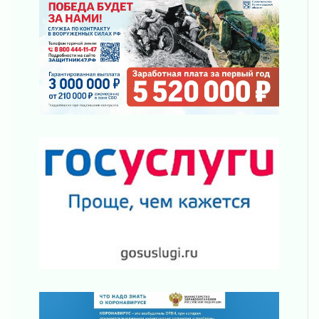
Пропавшего подростка нашли в Кировском
районе Ленобласти
02 августа 2026
Жителям Ленобласти напомнили, как
действовать при укусе клеща
02 августа 2026
В Ивангороде назвали новых почетных
граждан Ленинградской области
02 августа 2026
Готовность №1
02 августа 2026
Километровые столбы «Дороги жизни»
отправили на реставрацию
02 августа 2026
Ленобласть внедрила передовую подготовку
операторов БПЛА
02 августа 2026
В Ивангороде появилась «Избушка-
воробушка»
02 августа 2026