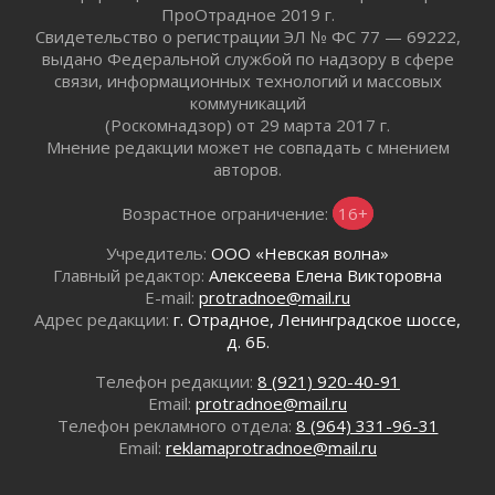
ПроОтрадное 2019 г.
граждан Ленинградской области
Свидетельство о регистрации ЭЛ № ФС 77 — 69222,
02 августа 2026
выдано Федеральной службой по надзору в сфере
Готовность №1
связи, информационных технологий и массовых
02 августа 2026
коммуникаций
(Роскомнадзор) от 29 марта 2017 г.
Километровые столбы «Дороги жизни»
Мнение редакции может не совпадать с мнением
отправили на реставрацию
авторов.
02 августа 2026
Ленобласть внедрила передовую подготовку
Возрастное ограничение:
16+
операторов БПЛА
02 августа 2026
Учредитель:
ООО «Невская волна»
Главный редактор:
Алексеева Елена Викторовна
В Ивангороде появилась «Избушка-
E-mail:
protradnoe@mail.ru
воробушка»
Адрес редакции:
г. Отрадное, Ленинградское шоссе,
02 августа 2026
д. 6Б.
Юхла, мука, кантеле и Водяной
01 августа 2026
Телефон редакции:
8 (921) 920-40-91
Email:
protradnoe@mail.ru
Лето катится с горки
Телефон рекламного отдела:
8 (964) 331-96-31
01 августа 2026
Email:
reklamaprotradnoe@mail.ru
В Ленобласти открылась экспозиция к 150-
летию Билибина