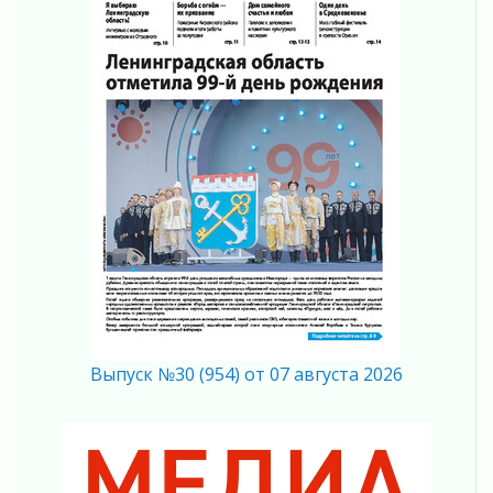
04 августа 2026
Итоги конкурса «Лучший работник
Кадрового центра – 2026» подведены!
04 августа 2026
Ставка на дисциплину на перекрестках
04 августа 2026
В Ленобласти растет потребление
мобильного трафика
04 августа 2026
Полумрак бьёт по карману
04 августа 2026
Вниманию автомобилистов!
04 августа 2026
Память, сталь и музыка
04 августа 2026
Выпуск №30 (954) от 07 августа 2026
Регион готовится к выборам
04 августа 2026
Никакого принуждения, только письменное
согласие
04 августа 2026