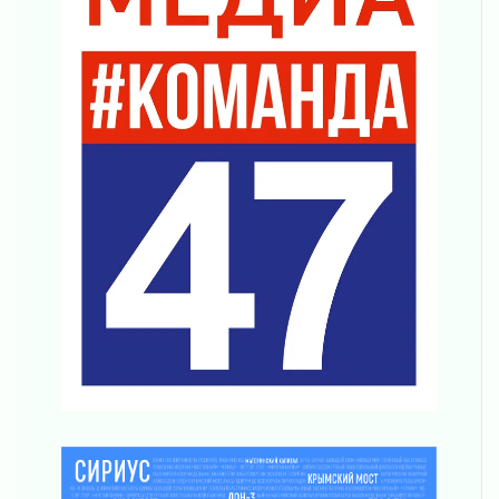
Без риска для здоровья и кошелька
04 августа 2026
Важная информация
04 августа 2026
Что делать со сбережениями
04 августа 2026
Награды нашли строителей
03 августа 2026
Ленобласть повышает производительность
труда в ЖКХ
03 августа 2026
Поддержка волонтерских объединений
03 августа 2026
Ладожский мост полностью закроют на два
часа
03 августа 2026
Музеи Ленобласти обновляют пространства
03 августа 2026