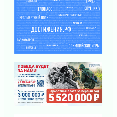
Новая площадка: 2027
03 августа 2026
Часть медиков в Ленобласти сможет
рассчитывать на доплату от региона
03 августа 2026
За сутки в Ленинградской области
ликвидировали 10 пожаров
03 августа 2026
Клюква наливается, но в корзинку пока не
просится
03 августа 2026
Строительные компании Ленобласти
подняли зарплаты почти на 40% за год
03 августа 2026
Шесть новых жизней в честь дня рождения
Ленинградской области
03 августа 2026
Уроки безопасности для детей и взрослых
03 августа 2026
Ленобласть отмечает День Воздушно-