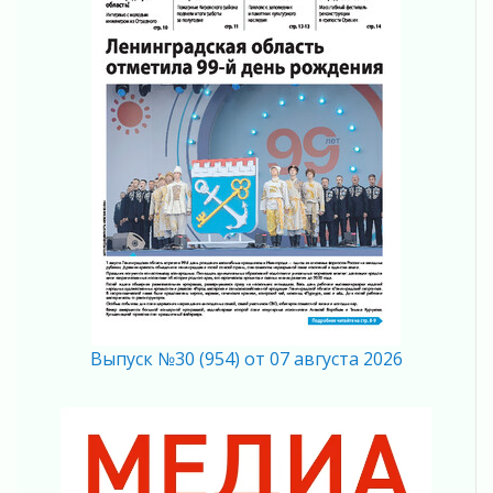
02 августа 2026
В Ивангороде появилась «Избушка-
воробушка»
02 августа 2026
Юхла, мука, кантеле и Водяной
01 августа 2026
Лето катится с горки
01 августа 2026
В Ленобласти открылась экспозиция к 150-
летию Билибина
01 августа 2026
Лето без гаджетов
01 августа 2026
Болезнь девственниц и вампиров
Выпуск №30 (954) от 07 августа 2026
01 августа 2026
Безмолвный крик о помощи
01 августа 2026
В музей всей семьёй
01 августа 2026