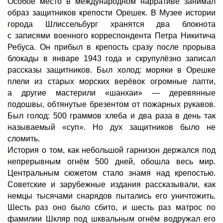
Особое место в международном нарративе занимал
образ защитников крепости Орешек. В Музее истории
города Шлиссельбург хранятся два блокнота
с записями военного корреспондента Петра Никитича
Ребуса. Он прибыл в крепость сразу после прорыва
блокады в январе 1943 года и скрупулёзно записал
рассказы защитников. Был холод: моряки в Орешке
плели из старых морских верёвок огромные лапти,
а другие мастерили «шанхаи» — деревянные
подошвы, обтянутые брезентом от пожарных рукавов.
Был голод: 500 граммов хлеба и два раза в день так
называемый «суп». Но дух защитников было не
сломить.
История о том, как небольшой гарнизон держался под
непрерывным огнём 500 дней, обошла весь мир.
Центральным сюжетом стало знамя над крепостью.
Советские и зарубежные издания рассказывали, как
немцы тысячами снарядов пытались его уничтожить.
Шесть раз оно было сбито, и шесть раз матрос по
фамилии Шкляр под шквальным огнём водружал его