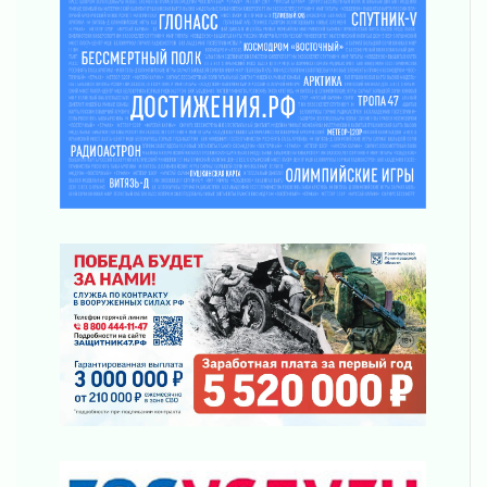
«Корвет» на страже
31 июля 2026
Правила для жизни
31 июля 2026
С рабочим визитом
31 июля 2026
В Шлиссельбурге прошла акция «Белый
кораблик Памяти»
31 июля 2026
Новые возможности для творчества
31 июля 2026
За сухими цифрами — реальная жизнь
31 июля 2026
От инженера-создателя к волонтёрам
«Созидателям»
31 июля 2026
Генеральная репетиция векового юбилея
31 июля 2026
Открытое сердце и стремление делать добро
31 июля 2026