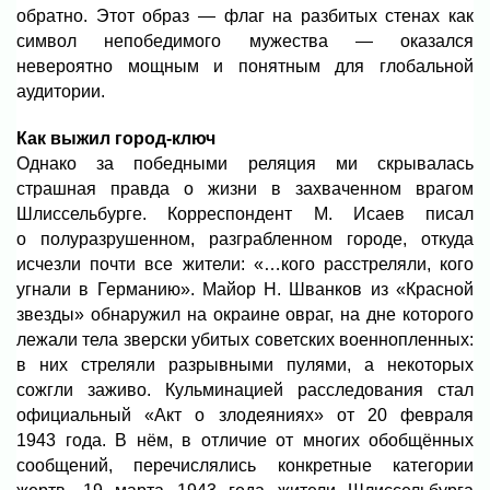
обратно. Этот образ — флаг на разбитых стенах как
символ непобедимого мужества — оказался
невероятно мощным и понятным для глобальной
аудитории.
Как выжил город-ключ
Однако за победными реляция ми скрывалась
страшная правда о жизни в захваченном врагом
Шлиссельбурге. Корреспондент М. Исаев писал
о полуразрушенном, разграбленном городе, откуда
исчезли почти все жители: «…кого расстреляли, кого
угнали в Германию». Майор Н. Шванков из «Красной
звезды» обнаружил на окраине овраг, на дне которого
лежали тела зверски убитых советских военнопленных:
в них стреляли разрывными пулями, а некоторых
сожгли заживо. Кульминацией расследования стал
официальный «Акт о злодеяниях» от 20 февраля
1943 года. В нём, в отличие от многих обобщённых
сообщений, перечислялись конкретные категории