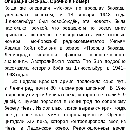
Операция «Искра». Срочно в номер!
Когда же операция «Искра» по прорыву блокады
увенчалась успехом, и 18 января 1943 года
Шлиссельбург был освобождён, эта новость была
настолько громкой, что редакциям по всему миру
пришлось экстренно перевёрстывать уже готовые
номера. Нью-йоркский радиокомментатор Уильям
Харлан Хейл объявил в эфире: «Прорыв блокады
Ленинграда является фактом первостепенного
значения». Австралийская газета The Sun подробно
рассказала историю боёв за Шлиссельбург в 1941–
1943 годах.
— За неделю Красная армия проложила себе путь
в Ленинград почти 80 километров шириной. В 19-ю
годовщину смерти Ленина поезд, которого не знали 519
дней, с шумом ворвался в Ленинград по северному
берегу Невы. Из хриплых глоток вырвался крик, когда
поезд проезжал мимо острова-крепости Орешек,
цитадели XIV века, которая контролировала вход из
Невы в Ладожское озеро. Революционеры взяли