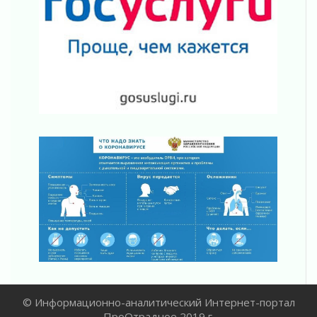
Давайте разберемся!
30 июля 2026
Круглую ригу в Гатчине отреставрируют в
2027 году
30 июля 2026
Путешествие к западным рубежам
30 июля 2026
Лаголовская общеобразовательная школа
откроется к концу сентября
30 июля 2026
Ленобласть наводит порядок на дорогах и в
перевозках
30 июля 2026
Комфортное лето: в Ленобласти 30 июля
ожидается теплая и сухая погода
30 июля 2026
Ладожский мост на трассе «Кола» полностью
закроют для движения в ночь на 31 июля
© Информационно-аналитический Интернет-портал
30 июля 2026
ПроОтрадное 2019 г.