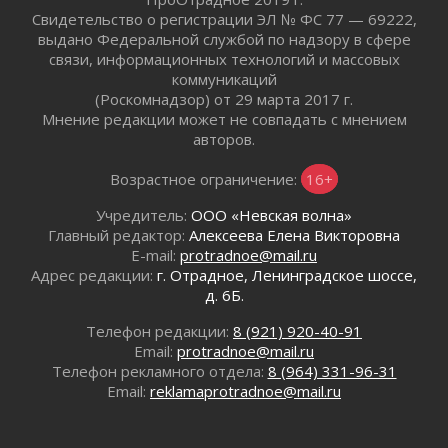
Волейболисты из Всеволожского района
Свидетельство о регистрации ЭЛ № ФС 77 — 69222,
представят Ленинградскую область на
выдано Федеральной службой по надзору в сфере
всероссийском финале в Москве
связи, информационных технологий и массовых
30 июля 2026
коммуникаций
(Роскомнадзор) от 29 марта 2017 г.
«Кубок Защитников Отечества» для
Мнение редакции может не совпадать с мнением
ветеранов СВО стартовал в Выборге
авторов.
30 июля 2026
Возрастное ограничение:
16+
Учредитель:
ООО «Невская волна»
Главный редактор:
Алексеева Елена Викторовна
E-mail:
protradnoe@mail.ru
Адрес редакции:
г. Отрадное, Ленинградское шоссе,
д. 6Б.
Телефон редакции:
8 (921) 920-40-91
Email:
protradnoe@mail.ru
Телефон рекламного отдела:
8 (964) 331-96-31
Email:
reklamaprotradnoe@mail.ru