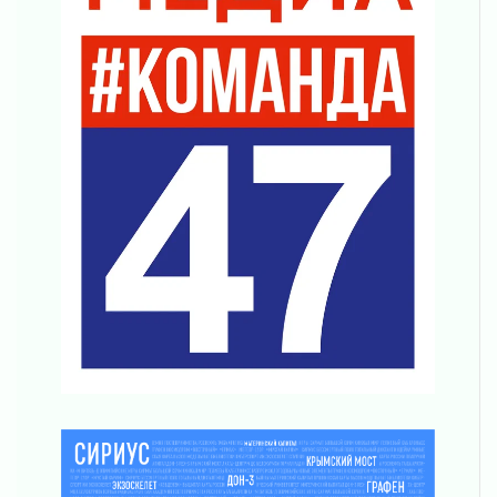
Без заявлений и очередей
01 августа 2026
Не женское это дело...уверены?
01 августа 2026
Все силы в кулак
01 августа 2026
Айда на пляж!
01 августа 2026
Один в поле — не воин
01 августа 2026
Пик топливного кризиса в регионе прошёл
31 июля 2026
О мужестве, долге и стойкости
31 июля 2026
Ленинградцы — бойцам «Барс-Ленинградец»
31 июля 2026
Маршрутами будущего — к заветной цели
31 июля 2026