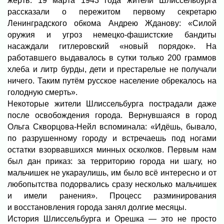
жертв. 19 марта 1943 года жители Шлиссельбурга
рассказали о пережитом первому секретарю
Ленинградского обкома Андрею Жданову: «Силой
оружия и угроз немецко-фашистские бандиты
насаждали гитлеровский «новый порядок». На
работавшего выдавалось в сутки только 200 граммов
хлеба и литр бурды, дети и престарелые не получали
ничего. Таким путём русское население обрекалось на
голодную смерть».
Некоторые жители Шлиссельбурга пострадали даже
после освобождения города. Вернувшаяся в город
Ольга Скворцова-Нейл вспоминала: «Идёшь, бывало,
по разрушенному городу и встречаешь под ногами
остатки взорвавшихся минных осколков. Первым нам
был дан приказ: за территорию города ни шагу, но
мальчишек не укараулишь, им было всё интересно и от
любопытства подорвались сразу несколько мальчишек
и имели ранения». Процесс разминирования
и восстановления города занял долгие месяцы.
История Шлиссельбурга и Орешка — это не просто