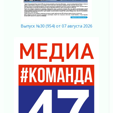
согласие
04 августа 2026
Без риска для здоровья и кошелька
04 августа 2026
Выпуск №30 (954) от 07 августа 2026
Важная информация
04 августа 2026
Что делать со сбережениями
04 августа 2026
Награды нашли строителей
03 августа 2026
Ленобласть повышает производительность
труда в ЖКХ
03 августа 2026
Поддержка волонтерских объединений
03 августа 2026
Ладожский мост полностью закроют на два
часа
03 августа 2026
Музеи Ленобласти обновляют пространства