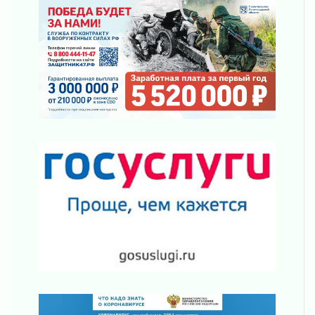
03 августа 2026
Ленобласть отмечает День Воздушно-
десантных войск
02 августа 2026
«Активное лето»
02 августа 2026
Ленобласть отметила заслуги жителей перед
регионом и страной
02 августа 2026
Ладога — не пруд
02 августа 2026
ПСК через Гослуслуги напомнит жителям
Ленинградской области о неоплаченных
счетах
02 августа 2026
Пропавшего подростка нашли в Кировском
районе Ленобласти
02 августа 2026
Жителям Ленобласти напомнили, как
действовать при укусе клеща