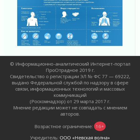
02 августа 2026
В Ивангороде назвали новых почетных
граждан Ленинградской области
02 августа 2026
Готовность №1
02 августа 2026
Километровые столбы «Дороги жизни»
отправили на реставрацию
02 августа 2026
© Информационно-аналитический Интернет-портал
Ленобласть внедрила передовую подготовку
ПроОтрадное 2019 г.
операторов БПЛА
Свидетельство о регистрации ЭЛ № ФС 77 — 69222,
02 августа 2026
выдано Федеральной службой по надзору в сфере
связи, информационных технологий и массовых
В Ивангороде появилась «Избушка-
коммуникаций
воробушка»
(Роскомнадзор) от 29 марта 2017 г.
02 августа 2026
Мнение редакции может не совпадать с мнением
Юхла, мука, кантеле и Водяной
авторов.
01 августа 2026
Возрастное ограничение:
16+
Лето катится с горки
01 августа 2026
Учредитель:
ООО «Невская волна»