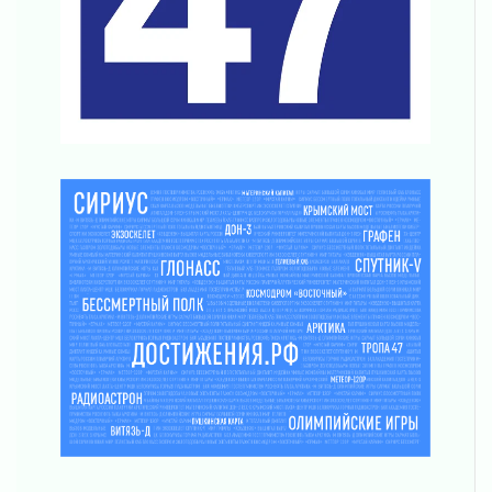
03 августа 2026
Новая площадка: 2027
03 августа 2026
Часть медиков в Ленобласти сможет
рассчитывать на доплату от региона
03 августа 2026
За сутки в Ленинградской области
ликвидировали 10 пожаров
03 августа 2026
Клюква наливается, но в корзинку пока не
просится
03 августа 2026
Строительные компании Ленобласти
подняли зарплаты почти на 40% за год
03 августа 2026
Шесть новых жизней в честь дня рождения
Ленинградской области
03 августа 2026
Уроки безопасности для детей и взрослых