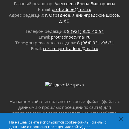
В Ленобласти открылась экспозиция к 150-
Главный редактор:
Алексеева Елена Викторовна
летию Билибина
E-mail:
protradnoe@mail.ru
01 августа 2026
Адрес редакции:
г. Отрадное, Ленинградское шоссе,
д. 6Б.
Лето без гаджетов
01 августа 2026
Телефон редакции:
8 (921) 920-40-91
Болезнь девственниц и вампиров
Email:
protradnoe@mail.ru
01 августа 2026
Телефон рекламного отдела:
8 (964) 331-96-31
Email:
reklamaprotradnoe@mail.ru
Безмолвный крик о помощи
01 августа 2026
В музей всей семьёй
01 августа 2026
Без заявлений и очередей
01 августа 2026
Не женское это дело...уверены?
01 августа 2026
На нашем сайте использются cookie-файлы (файлы с
Все силы в кулак
данными о прошлых посещениях сайта) для
01 августа 2026
персонализации сервисов и повышения удобства
Айда на пляж!
пользователей. Продолжая пользоваться данным
На нашем сайте использются cookie-файлы (файлы с
01 августа 2026
сайтом, вы подтверждаете свое согласие на
данными о прошлых посещениях сайта) для