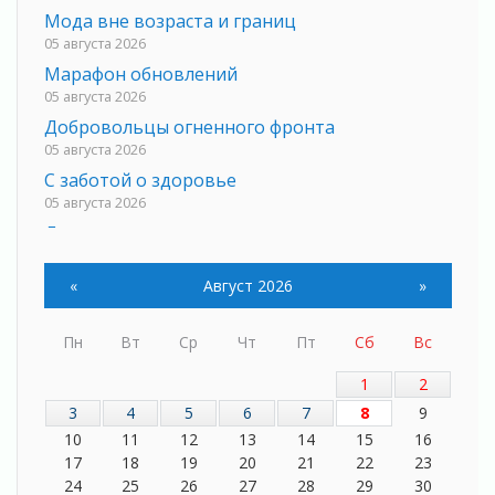
Мода вне возраста и границ
05 августа 2026
Марафон обновлений
05 августа 2026
Добровольцы огненного фронта
05 августа 2026
С заботой о здоровье
05 августа 2026
Лучшая из лучших
05 августа 2026
Пульс региона
«
Август 2026
»
05 августа 2026
«Результат командный, заслуга каждого
Пн
Вт
Ср
Чт
Пт
Сб
Вс
ведомства и муниципалитета»
05 августа 2026
1
2
Вдохновлять, просвещать и объединять!
3
4
5
6
7
8
9
05 августа 2026
10
11
12
13
14
15
16
17
18
19
20
21
22
23
Не оставят в беде
24
25
26
27
28
29
30
05 августа 2026