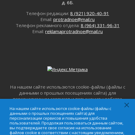
д. 6Б.
Юхла, мука, кантеле и Водяной
01 августа 2026
Телефон редакции:
8 (921) 920-40-91
Email:
protradnoe@mail.ru
Лето катится с горки
Телефон рекламного отдела:
8 (964) 331-96-31
01 августа 2026
Email:
reklamaprotradnoe@mail.ru
В Ленобласти открылась экспозиция к 150-
летию Билибина
01 августа 2026
Лето без гаджетов
01 августа 2026
Болезнь девственниц и вампиров
01 августа 2026
Безмолвный крик о помощи
На нашем сайте использются cookie-файлы (файлы с
01 августа 2026
данными о прошлых посещениях сайта) для
В музей всей семьёй
персонализации сервисов и повышения удобства
01 августа 2026
пользователей. Продолжая пользоваться данным
На нашем сайте использются cookie-файлы (файлы с
сайтом, вы подтверждаете свое согласие на
Без заявлений и очередей
данными о прошлых посещениях сайта) для
использование файлов cookie в соответствии с
персонализации сервисов и повышения удобства
01 августа 2026
настоящим уведомлением,
Пользовательским
пользователей. Продолжая пользоваться данным сайтом,
Не женское это дело...уверены?
вы подтверждаете свое согласие на использование
соглашением
и
Соглашением о
файлов cookie в соответствии с настоящим уведомлением,
01 августа 2026