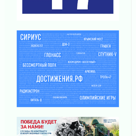
03 августа 2026
Ладожский мост полностью закроют на два
часа
03 августа 2026
Музеи Ленобласти обновляют пространства
03 августа 2026
Новая площадка: 2027
03 августа 2026
Часть медиков в Ленобласти сможет
рассчитывать на доплату от региона
03 августа 2026
За сутки в Ленинградской области
ликвидировали 10 пожаров
03 августа 2026
Клюква наливается, но в корзинку пока не
просится
03 августа 2026
Строительные компании Ленобласти
подняли зарплаты почти на 40% за год
03 августа 2026