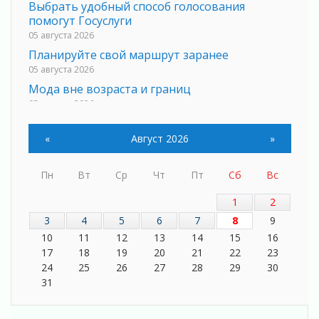
Выбрать удобный способ голосования
помогут Госуслуги
05 августа 2026
Планируйте свой маршрут заранее
05 августа 2026
Мода вне возраста и границ
05 августа 2026
Марафон обновлений
05 августа 2026
«
Август 2026
»
Добровольцы огненного фронта
05 августа 2026
Пн
Вт
Ср
Чт
Пт
Сб
Вс
С заботой о здоровье
1
2
05 августа 2026
3
4
5
6
7
8
9
Лучшая из лучших
10
11
12
13
14
15
16
05 августа 2026
17
18
19
20
21
22
23
Пульс региона
24
25
26
27
28
29
30
05 августа 2026
31
«Результат командный, заслуга каждого
ведомства и муниципалитета»