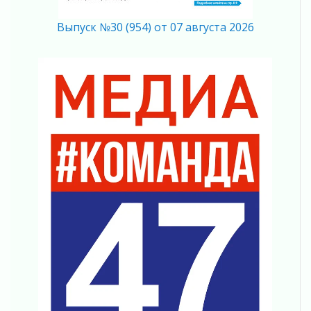
Память, сталь и музыка
04 августа 2026
Выпуск №30 (954) от 07 августа 2026
Регион готовится к выборам
04 августа 2026
Никакого принуждения, только письменное
согласие
04 августа 2026
Без риска для здоровья и кошелька
04 августа 2026
Важная информация
04 августа 2026
Что делать со сбережениями
04 августа 2026
Награды нашли строителей
03 августа 2026
Ленобласть повышает производительность
труда в ЖКХ
03 августа 2026
Поддержка волонтерских объединений