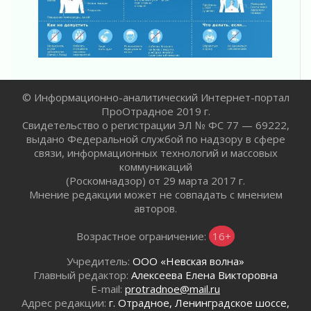
Пропавшего подростка нашли в Кировском
районе Ленобласти
02 августа 2026
Жителям Ленобласти напомнили, как
действовать при укусе клеща
02 августа 2026
© Информационно-аналитический Интернет-портал
В Ивангороде назвали новых почетных
ПроОтрадное 2019 г.
граждан Ленинградской области
Свидетельство о регистрации ЭЛ № ФС 77 — 69222,
02 августа 2026
выдано Федеральной службой по надзору в сфере
Готовность №1
связи, информационных технологий и массовых
02 августа 2026
коммуникаций
(Роскомнадзор) от 29 марта 2017 г.
Километровые столбы «Дороги жизни»
Мнение редакции может не совпадать с мнением
отправили на реставрацию
авторов.
02 августа 2026
Ленобласть внедрила передовую подготовку
Возрастное ограничение:
16+
операторов БПЛА
02 августа 2026
Учредитель:
ООО «Невская волна»
Главный редактор:
Алексеева Елена Викторовна
В Ивангороде появилась «Избушка-
E-mail:
protradnoe@mail.ru
воробушка»
Адрес редакции:
г. Отрадное, Ленинградское шоссе,
02 августа 2026