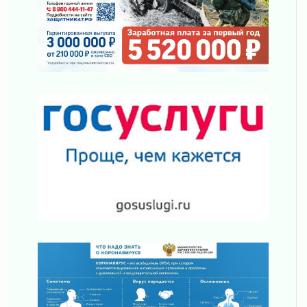
Шесть новых жизней в честь дня рождения
Ленинградской области
03 августа 2026
Уроки безопасности для детей и взрослых
03 августа 2026
Ленобласть отмечает День Воздушно-
десантных войск
02 августа 2026
«Активное лето»
02 августа 2026
Ленобласть отметила заслуги жителей перед
регионом и страной
02 августа 2026
Ладога — не пруд
02 августа 2026
ПСК через Гослуслуги напомнит жителям
Ленинградской области о неоплаченных
счетах
02 августа 2026