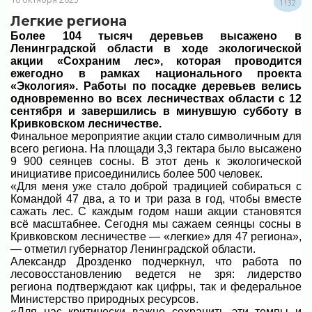
1132
Легкие региона
Более 104 тысяч деревьев высажено в
Ленинградской области в ходе экологической
акции «Сохраним лес», которая проводится
ежегодно в рамках национального проекта
«Экология». Работы по посадке деревьев велись
одновременно во всех лесничествах области с 12
сентября и завершились в минувшую субботу в
Кривковском лесничестве.
Финальное мероприятие акции стало символичным для
всего региона. На площади 3,3 гектара было высажено
9 900 сеянцев сосны. В этот день к экологической
инициативе присоединились более 500 человек.
«Для меня уже стало доброй традицией собираться с
Командой 47 два, а то и три раза в год, чтобы вместе
сажать лес. С каждым годом наши акции становятся
всё масштабнее. Сегодня мы сажаем сеянцы сосны в
Кривковском лесничестве — «легкие» для 47 региона»,
— отметил губернатор Ленинградской области.
Александр Дрозденко подчеркнул, что работа по
лесовосстановлению ведется не зря: лидерство
региона подтверждают как цифры, так и федеральное
Министерство природных ресурсов.
«Для нас критически важно сохранить эти темпы и