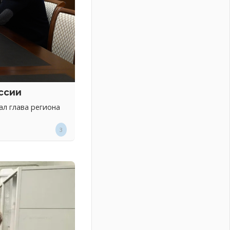
ссии
л глава региона
3