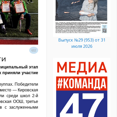
Выпуск №29 (953) от 31
июля 2026
632
ти
униципальный этап
х приняли участие
руппах. Победители
 место — Кировская
ли среди школ 2-й
вская ООШ, третье
в с заслуженными