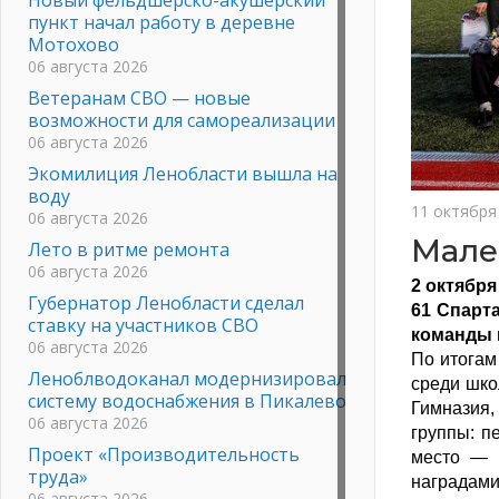
пункт начал работу в деревне
Мотохово
06 августа 2026
Ветеранам СВО — новые
возможности для самореализации
06 августа 2026
Экомилиция Ленобласти вышла на
воду
11 октября
06 августа 2026
Мале
Лето в ритме ремонта
06 августа 2026
2 октябр
Губернатор Ленобласти сделал
61 Спарт
ставку на участников СВО
команды 
06 августа 2026
По итогам
Леноблводоканал модернизировал
среди шко
систему водоснабжения в Пикалево
Гимназия
06 августа 2026
группы: п
Проект «Производительность
место — 
труда»
наградами
06 августа 2026