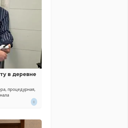
ту в деревне
ра, процедурная,
онала
8