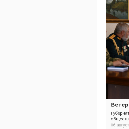
Новая площадка: 2027
03 августа 2026
Часть медиков в Ленобласти
сможет рассчитывать на доплату
от региона
03 августа 2026
За сутки в Ленинградской области
ликвидировали 10 пожаров
03 августа 2026
Клюква наливается, но в корзинку
пока не просится
03 августа 2026
Строительные компании
Ленобласти подняли зарплаты
почти на 40% за год
03 августа 2026
Шесть новых жизней в честь дня
Ветер
рождения Ленинградской области
Губерна
03 августа 2026
обществ
Уроки безопасности для детей и
06 авгус