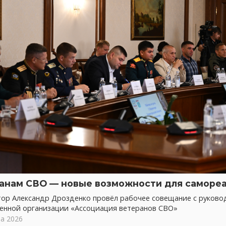
анам СВО — новые возможности для саморе
тор Александр Дрозденко провёл рабочее совещание с руково
енной организации «Ассоциация ветеранов СВО»
та 2026