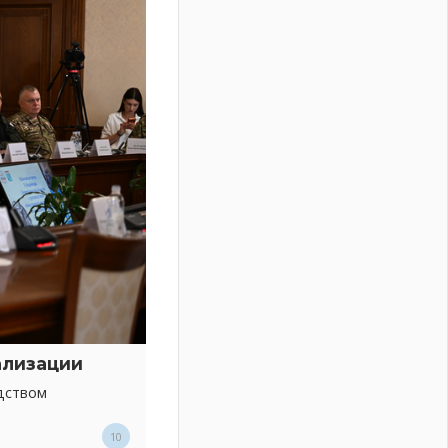
ализации
дством
10