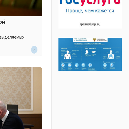
ой
 выделяемых
2