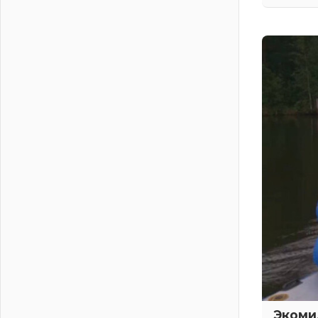
взрослых
03 августа 2026
Ленобласть отмечает День
Воздушно-десантных войск
02 августа 2026
«Активное лето»
02 августа 2026
Ленобласть отметила заслуги
жителей перед регионом и страной
02 августа 2026
Ладога — не пруд
02 августа 2026
ПСК через Гослуслуги напомнит
жителям Ленинградской области о
неоплаченных счетах
02 августа 2026
Пропавшего подростка нашли в
Кировском районе Ленобласти
02 августа 2026
Жителям Ленобласти напомнили,
Экоми