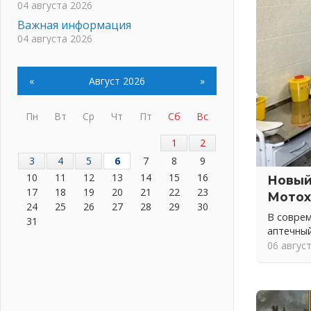
04 августа 2026
Важная информация
04 августа 2026
Что делать со сбережениями
04 августа 2026
«
Август 2026
»
Награды нашли строителей
03 августа 2026
Пн
Вт
Ср
Чт
Пт
Сб
Вс
Ленобласть повышает
производительность труда в ЖКХ
1
2
03 августа 2026
3
4
5
6
7
8
9
Поддержка волонтерских
10
11
12
13
14
15
16
Новый
объединений
17
18
19
20
21
22
23
Мотох
03 августа 2026
24
25
26
27
28
29
30
В совре
Ладожский мост полностью
31
аптечный
закроют на два часа
06 авгус
03 августа 2026
Музеи Ленобласти обновляют
пространства
03 августа 2026