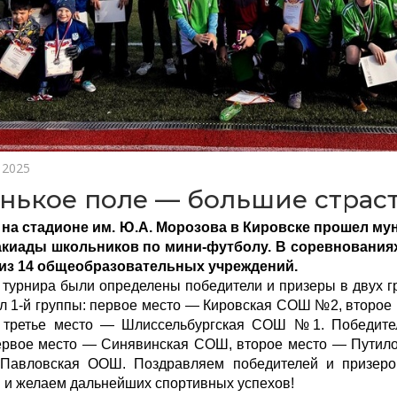
 2025
нькое поле — большие страс
я на стадионе им. Ю.А. Морозова в Кировске прошел м
акиады школьников по мини-футболу. В соревнования
из 14 общеобразовательных учреждений.
 турнира были определены победители и призеры в двух г
л 1-й группы: первое место — Кировская СОШ №2, второе
, третье место — Шлиссельбургская СОШ №1. Победите
ервое место — Синявинская СОШ, второе место — Путило
Павловская ООШ. Поздравляем победителей и призеро
 и желаем дальнейших спортивных успехов!