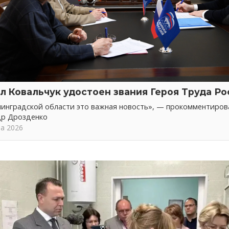
л Ковальчук удостоен звания Героя Труда Ро
инградской области это важная новость», — прокомментирова
др Дрозденко
та 2026