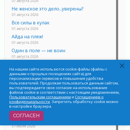
01 августа 2026
Не женское это дело...уверены?
01 августа 2026
Все силы в кулак
01 августа 2026
Айда на пляж!
01 августа 2026
Один в поле — не воин
01 августа 2026
Пик топливного кризиса в регионе прошёл
На нашем сайте использются cookie-файлы (файлы с
31 июля 2026
данными о прошлых посещениях сайта) для
О мужестве, долге и стойкости
персонализации сервисов и повышения удобства
пользователей. Продолжая пользоваться данным сайтом,
31 июля 2026
вы подтверждаете свое согласие на использование
Ленинградцы — бойцам «Барс-Ленинградец»
файлов cookie в соответствии с настоящим уведомлением,
Пользовательским соглашением
и
Соглашением о
31 июля 2026
конфиденциальности
. Запретить обработку cookie можно
Маршрутами будущего — к заветной цели
в настройке браузера.
31 июля 2026
СОГЛАСЕН
«Корвет» на страже
31 июля 2026