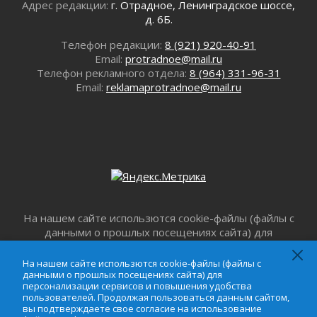
Адрес редакции:
г. Отрадное, Ленинградское шоссе,
десантных войск
д. 6Б.
02 августа 2026
Телефон редакции:
8 (921) 920-40-91
«Активное лето»
Email:
protradnoe@mail.ru
02 августа 2026
Телефон рекламного отдела:
8 (964) 331-96-31
Ленобласть отметила заслуги жителей перед
Email:
reklamaprotradnoe@mail.ru
регионом и страной
02 августа 2026
Ладога — не пруд
02 августа 2026
ПСК через Гослуслуги напомнит жителям
Ленинградской области о неоплаченных
счетах
02 августа 2026
На нашем сайте использются cookie-файлы (файлы с
Пропавшего подростка нашли в Кировском
данными о прошлых посещениях сайта) для
районе Ленобласти
персонализации сервисов и повышения удобства
02 августа 2026
пользователей. Продолжая пользоваться данным
На нашем сайте использются cookie-файлы (файлы с
Жителям Ленобласти напомнили, как
сайтом, вы подтверждаете свое согласие на
данными о прошлых посещениях сайта) для
действовать при укусе клеща
персонализации сервисов и повышения удобства
использование файлов cookie в соответствии с
пользователей. Продолжая пользоваться данным сайтом,
02 августа 2026
настоящим уведомлением,
Пользовательским
вы подтверждаете свое согласие на использование
соглашением
и
Соглашением о