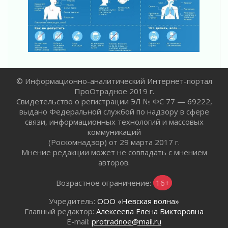
Новая площадка: 2027
03 августа 2026
Часть медиков в Ленобласти сможет
рассчитывать на доплату от региона
03 августа 2026
За сутки в Ленинградской области
ликвидировали 10 пожаров
© Информационно-аналитический Интернет-портал
03 августа 2026
ПроОтрадное 2019 г.
Клюква наливается, но в корзинку пока не
Свидетельство о регистрации ЭЛ № ФС 77 — 69222,
просится
выдано Федеральной службой по надзору в сфере
03 августа 2026
связи, информационных технологий и массовых
коммуникаций
Строительные компании Ленобласти
(Роскомнадзор) от 29 марта 2017 г.
подняли зарплаты почти на 40% за год
Мнение редакции может не совпадать с мнением
03 августа 2026
авторов.
Шесть новых жизней в честь дня рождения
Ленинградской области
Возрастное ограничение:
16+
03 августа 2026
Учредитель:
ООО «Невская волна»
Уроки безопасности для детей и взрослых
Главный редактор:
Алексеева Елена Викторовна
03 августа 2026
E-mail:
protradnoe@mail.ru
Ленобласть отмечает День Воздушно-