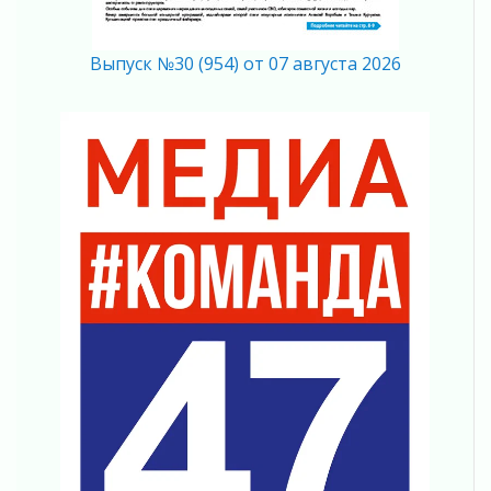
05 августа 2026
Марафон обновлений
05 августа 2026
Выпуск №30 (954) от 07 августа 2026
Добровольцы огненного фронта
05 августа 2026
С заботой о здоровье
05 августа 2026
Лучшая из лучших
05 августа 2026
Пульс региона
05 августа 2026
«Результат командный, заслуга каждого
ведомства и муниципалитета»
05 августа 2026
Вдохновлять, просвещать и объединять!
05 августа 2026
Не оставят в беде
05 августа 2026
На лидирующих позициях