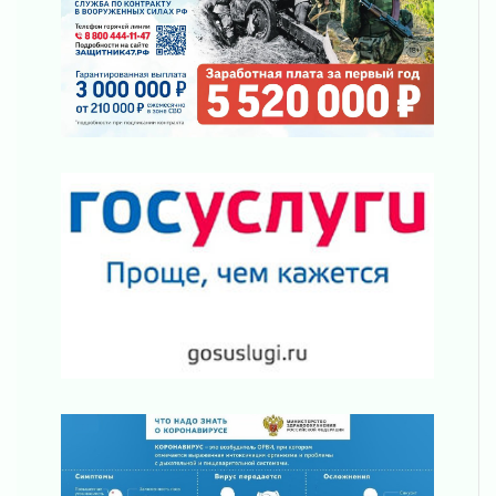
04 августа 2026
Без риска для здоровья и кошелька
04 августа 2026
Важная информация
04 августа 2026
Что делать со сбережениями
04 августа 2026
Награды нашли строителей
03 августа 2026
Ленобласть повышает производительность
труда в ЖКХ
03 августа 2026
Поддержка волонтерских объединений
03 августа 2026
Ладожский мост полностью закроют на два
часа
03 августа 2026
Музеи Ленобласти обновляют пространства
03 августа 2026