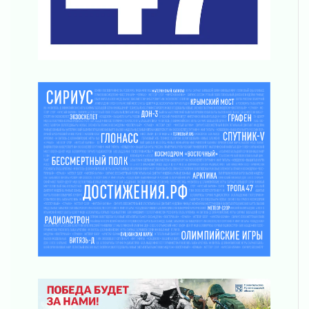
04 августа 2026
Итоги конкурса «Лучший работник
Кадрового центра – 2026» подведены!
04 августа 2026
Ставка на дисциплину на перекрестках
04 августа 2026
В Ленобласти растет потребление
мобильного трафика
04 августа 2026
Полумрак бьёт по карману
04 августа 2026
Вниманию автомобилистов!
04 августа 2026
Память, сталь и музыка
04 августа 2026
Регион готовится к выборам
04 августа 2026
Никакого принуждения, только письменное
согласие