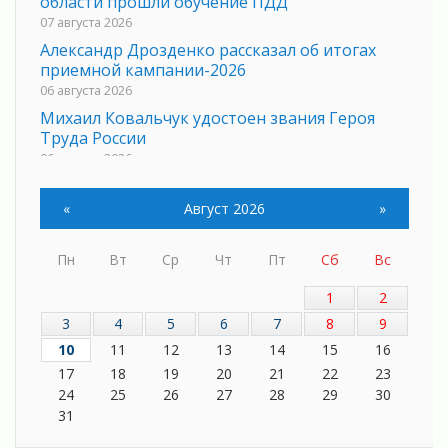
области прошли обучение ПДД
07 августа 2026
Александр Дрозденко рассказал об итогах
приемной кампании-2026
06 августа 2026
Михаил Ковальчук удостоен звания Героя
Труда России
06 августа 2026
Новый фельдшерско-акушерский пункт начал
работу в деревне Мотохово
«
Август 2026
»
06 августа 2026
Ветеранам СВО — новые возможности для
Пн
Вт
Ср
Чт
Пт
Сб
Вс
самореализации
06 августа 2026
1
2
Экомилиция Ленобласти вышла на воду
3
4
5
6
7
8
9
06 августа 2026
10
11
12
13
14
15
16
Лето в ритме ремонта
17
18
19
20
21
22
23
06 августа 2026
24
25
26
27
28
29
30
31
Губернатор Ленобласти сделал ставку на
участников СВО