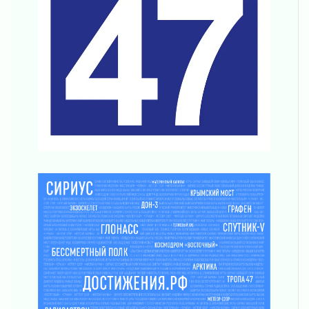
Важная информация
04 августа 2026
Что делать со сбережениями
04 августа 2026
Награды нашли строителей
03 августа 2026
Ленобласть повышает производительность
труда в ЖКХ
03 августа 2026
Поддержка волонтерских объединений
03 августа 2026
Ладожский мост полностью закроют на два
часа
03 августа 2026
Музеи Ленобласти обновляют пространства
03 августа 2026
Новая площадка: 2027
03 августа 2026
Часть медиков в Ленобласти сможет