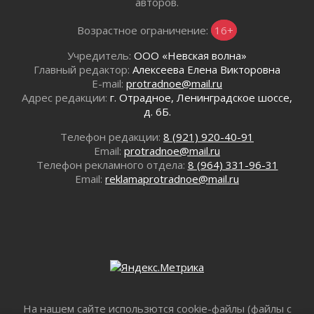
авторов.
Готовность №1
02 августа 2026
Возрастное ограничение:
16+
Километровые столбы «Дороги жизни»
Учредитель:
ООО «Невская волна»
отправили на реставрацию
Главный редактор:
Алексеева Елена Викторовна
02 августа 2026
E-mail:
protradnoe@mail.ru
Ленобласть внедрила передовую подготовку
Адрес редакции:
г. Отрадное, Ленинградское шоссе,
операторов БПЛА
д. 6Б.
02 августа 2026
Телефон редакции:
8 (921) 920-40-91
В Ивангороде появилась «Избушка-
Email:
protradnoe@mail.ru
воробушка»
Телефон рекламного отдела:
8 (964) 331-96-31
02 августа 2026
Email:
reklamaprotradnoe@mail.ru
Юхла, мука, кантеле и Водяной
01 августа 2026
Лето катится с горки
01 августа 2026
В Ленобласти открылась экспозиция к 150-
летию Билибина
01 августа 2026
Лето без гаджетов
На нашем сайте использются cookie-файлы (файлы с