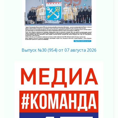
04 августа 2026
Ставка на дисциплину на перекрестках
04 августа 2026
В Ленобласти растет потребление
мобильного трафика
04 августа 2026
Полумрак бьёт по карману
04 августа 2026
Выпуск №30 (954) от 07 августа 2026
Вниманию автомобилистов!
04 августа 2026
Память, сталь и музыка
04 августа 2026
Регион готовится к выборам
04 августа 2026
Никакого принуждения, только письменное
согласие
04 августа 2026
Без риска для здоровья и кошелька
04 августа 2026