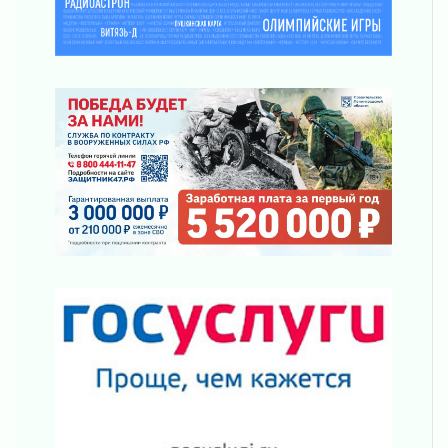
рассчитывать на доплату от региона
03 августа 2026
За сутки в Ленинградской области
ликвидировали 10 пожаров
03 августа 2026
Клюква наливается, но в корзинку пока не
просится
03 августа 2026
Строительные компании Ленобласти
подняли зарплаты почти на 40% за год
03 августа 2026
Шесть новых жизней в честь дня рождения
Ленинградской области
03 августа 2026
Уроки безопасности для детей и взрослых
03 августа 2026
Ленобласть отмечает День Воздушно-
десантных войск
02 августа 2026