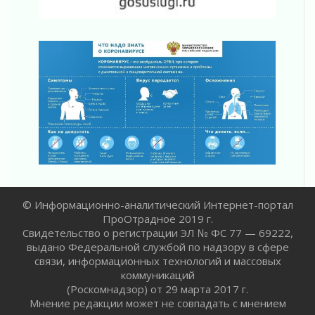
«Активное лето»
02 августа 2026
Ленобласть отметила заслуги жителей перед
регионом и страной
02 августа 2026
Ладога — не пруд
02 августа 2026
ПСК через Гослуслуги напомнит жителям
Ленинградской области о неоплаченных
счетах
02 августа 2026
Пропавшего подростка нашли в Кировском
районе Ленобласти
© Информационно-аналитический Интернет-портал
02 августа 2026
ПроОтрадное 2019 г.
Жителям Ленобласти напомнили, как
Свидетельство о регистрации ЭЛ № ФС 77 — 69222,
действовать при укусе клеща
выдано Федеральной службой по надзору в сфере
02 августа 2026
связи, информационных технологий и массовых
коммуникаций
В Ивангороде назвали новых почетных
(Роскомнадзор) от 29 марта 2017 г.
граждан Ленинградской области
Мнение редакции может не совпадать с мнением
02 августа 2026