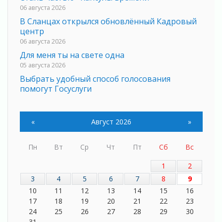
06 августа 2026
В Сланцах открылся обновлённый Кадровый
центр
06 августа 2026
Для меня ты на свете одна
05 августа 2026
Выбрать удобный способ голосования
помогут Госуслуги
05 августа 2026
Планируйте свой маршрут заранее
«
Август 2026
»
05 августа 2026
Мода вне возраста и границ
05 августа 2026
Пн
Вт
Ср
Чт
Пт
Сб
Вс
Марафон обновлений
1
2
05 августа 2026
3
4
5
6
7
8
9
Добровольцы огненного фронта
10
11
12
13
14
15
16
05 августа 2026
17
18
19
20
21
22
23
С заботой о здоровье
24
25
26
27
28
29
30
05 августа 2026
31