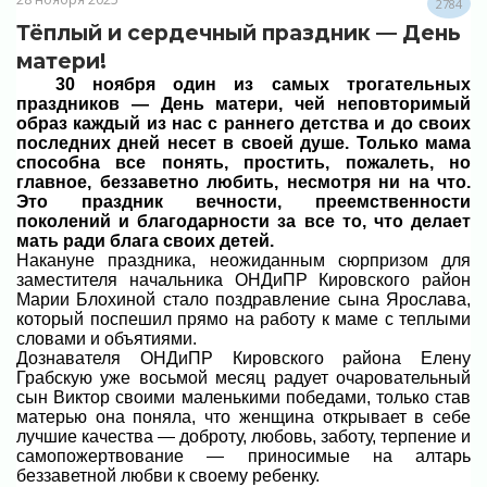
2784
Тёплый и сердечный праздник — День
матери!
30 ноября один из самых трогательных
праздников — День матери, чей неповторимый
образ каждый из нас с раннего детства и до своих
последних дней несет в своей душе. Только мама
способна все понять, простить, пожалеть, но
главное, беззаветно любить, несмотря ни на что.
Это праздник вечности, преемственности
поколений и благодарности за все то, что делает
мать ради блага своих детей.
Накануне праздника, неожиданным сюрпризом для
заместителя начальника ОНДиПР Кировского район
Марии Блохиной стало поздравление сына Ярослава,
который поспешил прямо на работу к маме с теплыми
словами и объятиями.
Дознавателя ОНДиПР Кировского района Елену
Грабскую уже восьмой месяц радует очаровательный
сын Виктор своими маленькими победами, только став
матерью она поняла, что женщина открывает в себе
лучшие качества — доброту, любовь, заботу, терпение и
самопожертвование — приносимые на алтарь
беззаветной любви к своему ребенку.