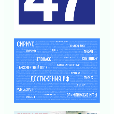
Награды нашли строителей
03 августа 2026
Ленобласть повышает производительность
труда в ЖКХ
03 августа 2026
Поддержка волонтерских объединений
03 августа 2026
Ладожский мост полностью закроют на два
часа
03 августа 2026
Музеи Ленобласти обновляют пространства
03 августа 2026
Новая площадка: 2027
03 августа 2026
Часть медиков в Ленобласти сможет
рассчитывать на доплату от региона
03 августа 2026
За сутки в Ленинградской области
ликвидировали 10 пожаров