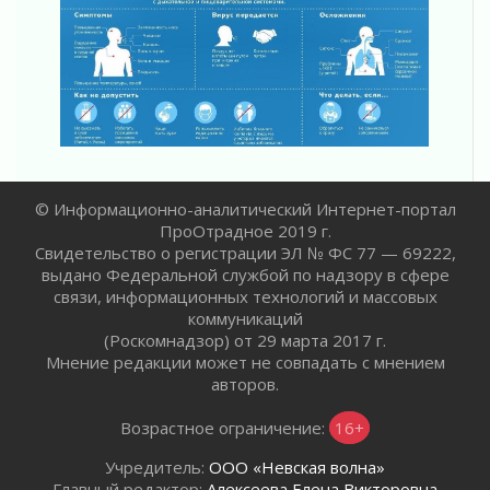
Ладога — не пруд
02 августа 2026
ПСК через Гослуслуги напомнит жителям
Ленинградской области о неоплаченных
счетах
02 августа 2026
Пропавшего подростка нашли в Кировском
районе Ленобласти
© Информационно-аналитический Интернет-портал
02 августа 2026
ПроОтрадное 2019 г.
Жителям Ленобласти напомнили, как
Свидетельство о регистрации ЭЛ № ФС 77 — 69222,
действовать при укусе клеща
выдано Федеральной службой по надзору в сфере
02 августа 2026
связи, информационных технологий и массовых
коммуникаций
В Ивангороде назвали новых почетных
(Роскомнадзор) от 29 марта 2017 г.
граждан Ленинградской области
Мнение редакции может не совпадать с мнением
02 августа 2026
авторов.
Готовность №1
02 августа 2026
Возрастное ограничение:
16+
Километровые столбы «Дороги жизни»
Учредитель:
ООО «Невская волна»
отправили на реставрацию
Главный редактор:
Алексеева Елена Викторовна