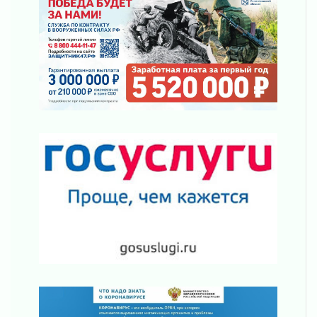
03 августа 2026
Клюква наливается, но в корзинку пока не
просится
03 августа 2026
Строительные компании Ленобласти
подняли зарплаты почти на 40% за год
03 августа 2026
Шесть новых жизней в честь дня рождения
Ленинградской области
03 августа 2026
Уроки безопасности для детей и взрослых
03 августа 2026
Ленобласть отмечает День Воздушно-
десантных войск
02 августа 2026
«Активное лето»
02 августа 2026
Ленобласть отметила заслуги жителей перед
регионом и страной
02 августа 2026