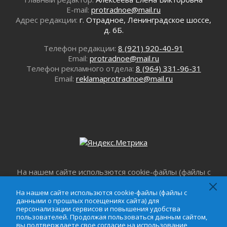
02 августа 2026
E-mail:
protradnoe@mail.ru
Ленобласть внедрила передовую подготовку
Адрес редакции:
г. Отрадное, Ленинградское шоссе,
операторов БПЛА
д. 6Б.
02 августа 2026
Телефон редакции:
8 (921) 920-40-91
В Ивангороде появилась «Избушка-
Email:
protradnoe@mail.ru
воробушка»
Телефон рекламного отдела:
8 (964) 331-96-31
02 августа 2026
Email:
reklamaprotradnoe@mail.ru
Юхла, мука, кантеле и Водяной
01 августа 2026
Лето катится с горки
01 августа 2026
В Ленобласти открылась экспозиция к 150-
летию Билибина
01 августа 2026
Лето без гаджетов
На нашем сайте использются cookie-файлы (файлы с
01 августа 2026
данными о прошлых посещениях сайта) для
Болезнь девственниц и вампиров
персонализации сервисов и повышения удобства
На нашем сайте использются cookie-файлы (файлы с
данными о прошлых посещениях сайта) для
пользователей. Продолжая пользоваться данным
01 августа 2026
персонализации сервисов и повышения удобства
сайтом, вы подтверждаете свое согласие на
Безмолвный крик о помощи
пользователей. Продолжая пользоваться данным сайтом,
использование файлов cookie в соответствии с
вы подтверждаете свое согласие на использование
01 августа 2026