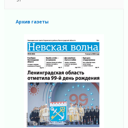
Лучшая из лучших
05 августа 2026
Пульс региона
Архив газеты
05 августа 2026
«Результат командный, заслуга каждого
ведомства и муниципалитета»
05 августа 2026
Вдохновлять, просвещать и объединять!
05 августа 2026
Не оставят в беде
05 августа 2026
На лидирующих позициях
04 августа 2026
Итоги конкурса «Лучший работник
Кадрового центра – 2026» подведены!
04 августа 2026
Ставка на дисциплину на перекрестках
04 августа 2026
В Ленобласти растет потребление