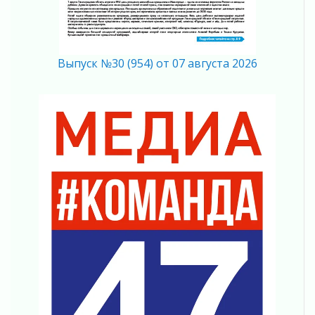
мобильного трафика
04 августа 2026
Полумрак бьёт по карману
04 августа 2026
Выпуск №30 (954) от 07 августа 2026
Вниманию автомобилистов!
04 августа 2026
Память, сталь и музыка
04 августа 2026
Регион готовится к выборам
04 августа 2026
Никакого принуждения, только письменное
согласие
04 августа 2026
Без риска для здоровья и кошелька
04 августа 2026
Важная информация
04 августа 2026
Что делать со сбережениями
04 августа 2026