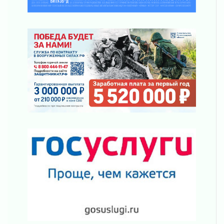
Не женское это дело...уверены?
01 августа 2026
Все силы в кулак
01 августа 2026
Айда на пляж!
01 августа 2026
Один в поле — не воин
01 августа 2026
Пик топливного кризиса в регионе прошёл
31 июля 2026
О мужестве, долге и стойкости
31 июля 2026
Ленинградцы — бойцам «Барс-Ленинградец»
31 июля 2026
Маршрутами будущего — к заветной цели
31 июля 2026
«Корвет» на страже
31 июля 2026