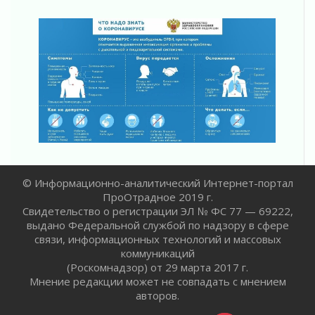
Правила для жизни
31 июля 2026
С рабочим визитом
31 июля 2026
В Шлиссельбурге прошла акция «Белый
кораблик Памяти»
31 июля 2026
Новые возможности для творчества
31 июля 2026
За сухими цифрами — реальная жизнь
31 июля 2026
© Информационно-аналитический Интернет-портал
От инженера-создателя к волонтёрам
ПроОтрадное 2019 г.
«Созидателям»
Свидетельство о регистрации ЭЛ № ФС 77 — 69222,
31 июля 2026
выдано Федеральной службой по надзору в сфере
Генеральная репетиция векового юбилея
связи, информационных технологий и массовых
31 июля 2026
коммуникаций
Открытое сердце и стремление делать добро
(Роскомнадзор) от 29 марта 2017 г.
31 июля 2026
Мнение редакции может не совпадать с мнением
авторов.
Давайте разберемся!
30 июля 2026