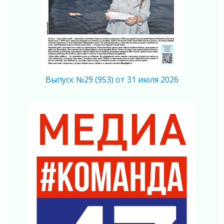
счетах
02 августа 2026
Пропавшего подростка нашли в Кировском
районе Ленобласти
02 августа 2026
Жителям Ленобласти напомнили, как
действовать при укусе клеща
Выпуск №29 (953) от 31 июля 2026
02 августа 2026
В Ивангороде назвали новых почетных
граждан Ленинградской области
02 августа 2026
Готовность №1
02 августа 2026
Километровые столбы «Дороги жизни»
отправили на реставрацию
02 августа 2026
Ленобласть внедрила передовую подготовку
операторов БПЛА
02 августа 2026
В Ивангороде появилась «Избушка-