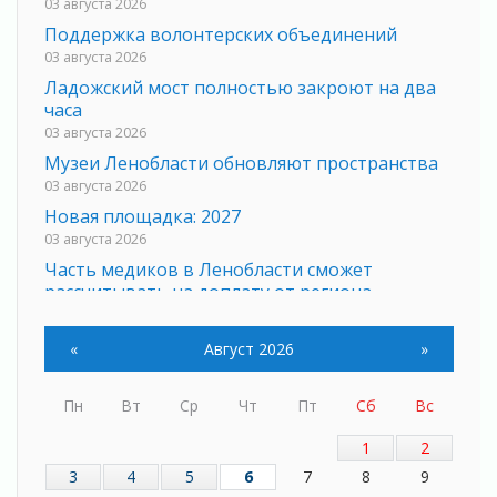
03 августа 2026
Поддержка волонтерских объединений
03 августа 2026
Ладожский мост полностью закроют на два
часа
03 августа 2026
Музеи Ленобласти обновляют пространства
03 августа 2026
Новая площадка: 2027
03 августа 2026
Часть медиков в Ленобласти сможет
рассчитывать на доплату от региона
03 августа 2026
За сутки в Ленинградской области
«
Август 2026
»
ликвидировали 10 пожаров
03 августа 2026
Пн
Вт
Ср
Чт
Пт
Сб
Вс
Клюква наливается, но в корзинку пока не
просится
1
2
03 августа 2026
3
4
5
6
7
8
9
Строительные компании Ленобласти