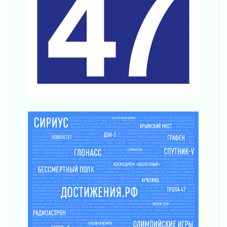
воробушка»
02 августа 2026
Юхла, мука, кантеле и Водяной
01 августа 2026
Лето катится с горки
01 августа 2026
В Ленобласти открылась экспозиция к 150-
летию Билибина
01 августа 2026
Лето без гаджетов
01 августа 2026
Болезнь девственниц и вампиров
01 августа 2026
Безмолвный крик о помощи
01 августа 2026
В музей всей семьёй
01 августа 2026
Без заявлений и очередей
01 августа 2026