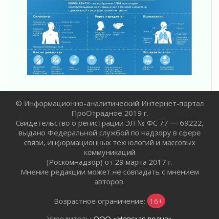
Один в поле — не воин
01 августа 2026
Пик топливного кризиса в регионе прошёл
31 июля 2026
О мужестве, долге и стойкости
31 июля 2026
Ленинградцы — бойцам «Барс-Ленинградец»
31 июля 2026
Маршрутами будущего — к заветной цели
© Информационно-аналитический Интернет-портал
ПроОтрадное 2019 г.
31 июля 2026
Свидетельство о регистрации ЭЛ № ФС 77 — 69222,
«Корвет» на страже
выдано Федеральной службой по надзору в сфере
31 июля 2026
связи, информационных технологий и массовых
Правила для жизни
коммуникаций
31 июля 2026
(Роскомнадзор) от 29 марта 2017 г.
Мнение редакции может не совпадать с мнением
С рабочим визитом
авторов.
31 июля 2026
В Шлиссельбурге прошла акция «Белый
Возрастное ограничение:
16+
кораблик Памяти»
31 июля 2026
Учредитель:
ООО «Невская волна»