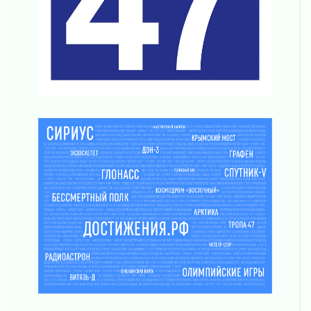
02 августа 2026
В Ивангороде назвали новых почетных
граждан Ленинградской области
02 августа 2026
Готовность №1
02 августа 2026
Километровые столбы «Дороги жизни»
отправили на реставрацию
02 августа 2026
Ленобласть внедрила передовую подготовку
операторов БПЛА
02 августа 2026
В Ивангороде появилась «Избушка-
воробушка»
02 августа 2026
Юхла, мука, кантеле и Водяной
01 августа 2026
Лето катится с горки
01 августа 2026