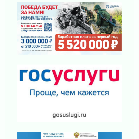
В Ленобласти открылась экспозиция к 150-
летию Билибина
01 августа 2026
Лето без гаджетов
01 августа 2026
Болезнь девственниц и вампиров
01 августа 2026
Безмолвный крик о помощи
01 августа 2026
В музей всей семьёй
01 августа 2026
Без заявлений и очередей
01 августа 2026
Не женское это дело...уверены?
01 августа 2026
Все силы в кулак
01 августа 2026
Айда на пляж!
01 августа 2026