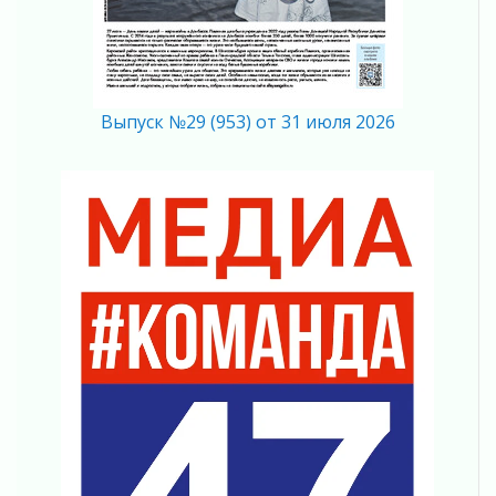
03 августа 2026
Ленобласть отмечает День Воздушно-
десантных войск
02 августа 2026
«Активное лето»
Выпуск №29 (953) от 31 июля 2026
02 августа 2026
Ленобласть отметила заслуги жителей перед
регионом и страной
02 августа 2026
Ладога — не пруд
02 августа 2026
ПСК через Гослуслуги напомнит жителям
Ленинградской области о неоплаченных
счетах
02 августа 2026
Пропавшего подростка нашли в Кировском
районе Ленобласти
02 августа 2026
Жителям Ленобласти напомнили, как
действовать при укусе клеща