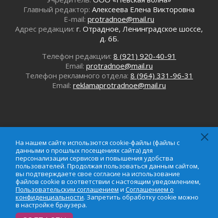
Главный редактор:
Алексеева Елена Викторовна
Новые возможности для творчества
E-mail:
protradnoe@mail.ru
31 июля 2026
Адрес редакции:
г. Отрадное, Ленинградское шоссе,
За сухими цифрами — реальная жизнь
д. 6Б.
31 июля 2026
Телефон редакции:
8 (921) 920-40-91
От инженера-создателя к волонтёрам
Email:
protradnoe@mail.ru
«Созидателям»
Телефон рекламного отдела:
8 (964) 331-96-31
31 июля 2026
Email:
reklamaprotradnoe@mail.ru
Генеральная репетиция векового юбилея
31 июля 2026
Открытое сердце и стремление делать добро
31 июля 2026
Давайте разберемся!
На нашем сайте использются cookie-файлы (файлы с
30 июля 2026
данными о прошлых посещениях сайта) для
персонализации сервисов и повышения удобства
Круглую ригу в Гатчине отреставрируют в
пользователей. Продолжая пользоваться данным сайтом,
2027 году
вы подтверждаете свое согласие на использование
На нашем сайте использются cookie-файлы (файлы с
30 июля 2026
файлов cookie в соответствии с настоящим уведомлением,
данными о прошлых посещениях сайта) для
Пользовательским соглашением
и
Соглашением о
Путешествие к западным рубежам
персонализации сервисов и повышения удобства
конфиденциальности
. Запретить обработку cookie можно
30 июля 2026
пользователей. Продолжая пользоваться данным
в настройке браузера.
сайтом, вы подтверждаете свое согласие на
Лаголовская общеобразовательная школа