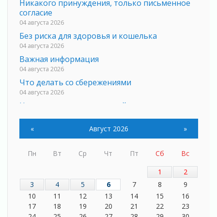
Никакого принуждения, только письменное
согласие
04 августа 2026
Без риска для здоровья и кошелька
04 августа 2026
Важная информация
04 августа 2026
Что делать со сбережениями
04 августа 2026
Награды нашли строителей
03 августа 2026
Ленобласть повышает производительность
«
Август 2026
»
труда в ЖКХ
03 августа 2026
Пн
Вт
Ср
Чт
Пт
Сб
Вс
Поддержка волонтерских объединений
1
2
03 августа 2026
3
4
5
6
7
8
9
Ладожский мост полностью закроют на два
часа
10
11
12
13
14
15
16
03 августа 2026
17
18
19
20
21
22
23
24
25
26
27
28
29
30