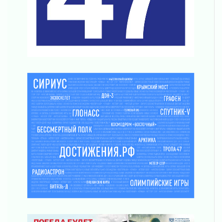
За сутки в Ленинградской области
ликвидировали 10 пожаров
03 августа 2026
Клюква наливается, но в корзинку пока не
просится
03 августа 2026
Строительные компании Ленобласти
подняли зарплаты почти на 40% за год
03 августа 2026
Шесть новых жизней в честь дня рождения
Ленинградской области
03 августа 2026
Уроки безопасности для детей и взрослых
03 августа 2026
Ленобласть отмечает День Воздушно-
десантных войск
02 августа 2026
«Активное лето»
02 августа 2026
Ленобласть отметила заслуги жителей перед