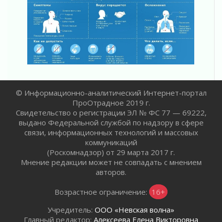
Километровые столбы «Дороги жизни»
отправили на реставрацию
02 августа 2026
Ленобласть внедрила передовую подготовку
операторов БПЛА
02 августа 2026
В Ивангороде появилась «Избушка-
воробушка»
02 августа 2026
© Информационно-аналитический Интернет-портал
ПроОтрадное 2019 г.
Юхла, мука, кантеле и Водяной
Свидетельство о регистрации ЭЛ № ФС 77 — 69222,
01 августа 2026
выдано Федеральной службой по надзору в сфере
Лето катится с горки
связи, информационных технологий и массовых
01 августа 2026
коммуникаций
В Ленобласти открылась экспозиция к 150-
(Роскомнадзор) от 29 марта 2017 г.
летию Билибина
Мнение редакции может не совпадать с мнением
01 августа 2026
авторов.
Лето без гаджетов
Возрастное ограничение:
16+
01 августа 2026
Болезнь девственниц и вампиров
Учредитель:
ООО «Невская волна»
01 августа 2026
Главный редактор:
Алексеева Елена Викторовна