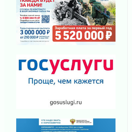
регионом и страной
02 августа 2026
Ладога — не пруд
02 августа 2026
ПСК через Гослуслуги напомнит жителям
Ленинградской области о неоплаченных
счетах
02 августа 2026
Пропавшего подростка нашли в Кировском
районе Ленобласти
02 августа 2026
Жителям Ленобласти напомнили, как
действовать при укусе клеща
02 августа 2026
В Ивангороде назвали новых почетных
граждан Ленинградской области
02 августа 2026
Готовность №1
02 августа 2026