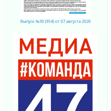
Что делать со сбережениями
04 августа 2026
Награды нашли строителей
03 августа 2026
Выпуск №30 (954) от 07 августа 2026
Ленобласть повышает производительность
труда в ЖКХ
03 августа 2026
Поддержка волонтерских объединений
03 августа 2026
Ладожский мост полностью закроют на два
часа
03 августа 2026
Музеи Ленобласти обновляют пространства
03 августа 2026
Новая площадка: 2027
03 августа 2026
Часть медиков в Ленобласти сможет
рассчитывать на доплату от региона
03 августа 2026