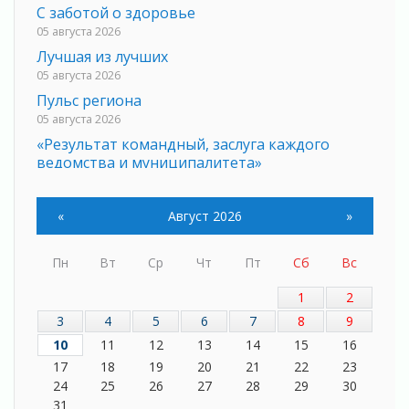
С заботой о здоровье
05 августа 2026
Лучшая из лучших
05 августа 2026
Пульс региона
05 августа 2026
«Результат командный, заслуга каждого
ведомства и муниципалитета»
05 августа 2026
Вдохновлять, просвещать и объединять!
«
Август 2026
»
05 августа 2026
Не оставят в беде
Пн
Вт
Ср
Чт
Пт
Сб
Вс
05 августа 2026
На лидирующих позициях
1
2
04 августа 2026
3
4
5
6
7
8
9
Итоги конкурса «Лучший работник
10
11
12
13
14
15
16
Кадрового центра – 2026» подведены!
17
18
19
20
21
22
23
04 августа 2026
24
25
26
27
28
29
30
Ставка на дисциплину на перекрестках
31