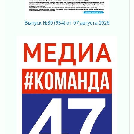
Итоги конкурса «Лучший работник
Кадрового центра – 2026» подведены!
04 августа 2026
Выпуск №30 (954) от 07 августа 2026
Ставка на дисциплину на перекрестках
04 августа 2026
В Ленобласти растет потребление
мобильного трафика
04 августа 2026
Полумрак бьёт по карману
04 августа 2026
Вниманию автомобилистов!
04 августа 2026
Память, сталь и музыка
04 августа 2026
Регион готовится к выборам
04 августа 2026
Никакого принуждения, только письменное
согласие
04 августа 2026