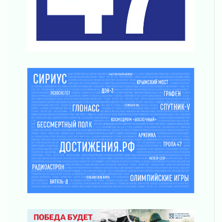
Без риска для здоровья и кошелька
04 августа 2026
Важная информация
04 августа 2026
Что делать со сбережениями
04 августа 2026
Награды нашли строителей
03 августа 2026
Ленобласть повышает производительность
труда в ЖКХ
03 августа 2026
Поддержка волонтерских объединений
03 августа 2026
Ладожский мост полностью закроют на два
часа
03 августа 2026
Музеи Ленобласти обновляют пространства
03 августа 2026
Новая площадка: 2027