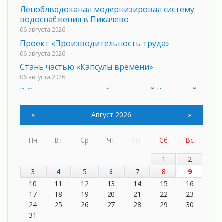
Леноблводоканал модернизировал систему
водоснабжения в Пикалево
06 августа 2026
Проект «Производительность труда»
06 августа 2026
Стань частью «Капсулы времени»
06 августа 2026
В Сланцах открылся обновлённый Кадровый
центр
06 августа 2026
«
Август 2026
»
Для меня ты на свете одна
05 августа 2026
Пн
Вт
Ср
Чт
Пт
Сб
Вс
Выбрать удобный способ голосования
помогут Госуслуги
1
2
05 августа 2026
3
4
5
6
7
8
9
Планируйте свой маршрут заранее
10
11
12
13
14
15
16
05 августа 2026
17
18
19
20
21
22
23
24
25
26
27
28
29
30
Мода вне возраста и границ
31
05 августа 2026