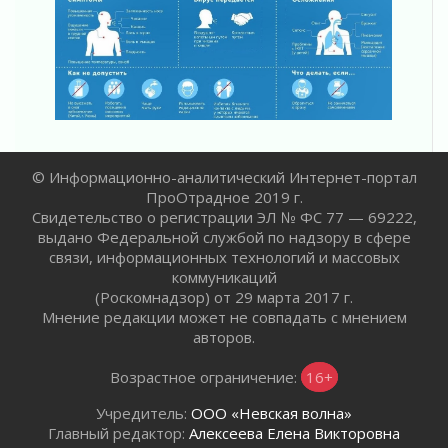
02 августа 2026
«Активное лето»
02 августа 2026
Ленобласть отметила заслуги жителей перед
регионом и страной
02 августа 2026
Ладога — не пруд
© Информационно-аналитический Интернет-портал
02 августа 2026
ПроОтрадное 2019 г.
ПСК через Гослуслуги напомнит жителям
Свидетельство о регистрации ЭЛ № ФС 77 — 69222,
Ленинградской области о неоплаченных
выдано Федеральной службой по надзору в сфере
счетах
связи, информационных технологий и массовых
02 августа 2026
коммуникаций
(Роскомнадзор) от 29 марта 2017 г.
Пропавшего подростка нашли в Кировском
Мнение редакции может не совпадать с мнением
районе Ленобласти
авторов.
02 августа 2026
Жителям Ленобласти напомнили, как
Возрастное ограничение:
16+
действовать при укусе клеща
02 августа 2026
Учредитель:
ООО «Невская волна»
Главный редактор:
Алексеева Елена Викторовна
В Ивангороде назвали новых почетных