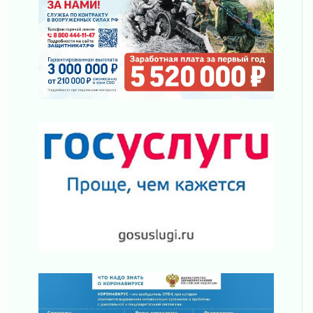
03 августа 2026
Часть медиков в Ленобласти сможет
рассчитывать на доплату от региона
03 августа 2026
За сутки в Ленинградской области
ликвидировали 10 пожаров
03 августа 2026
Клюква наливается, но в корзинку пока не
просится
03 августа 2026
Строительные компании Ленобласти
подняли зарплаты почти на 40% за год
03 августа 2026
Шесть новых жизней в честь дня рождения
Ленинградской области
03 августа 2026
Уроки безопасности для детей и взрослых
03 августа 2026
Ленобласть отмечает День Воздушно-
десантных войск