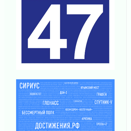
02 августа 2026
В Ивангороде появилась «Избушка-
воробушка»
02 августа 2026
Юхла, мука, кантеле и Водяной
01 августа 2026
Лето катится с горки
01 августа 2026
В Ленобласти открылась экспозиция к 150-
летию Билибина
01 августа 2026
Лето без гаджетов
01 августа 2026
Болезнь девственниц и вампиров
01 августа 2026
Безмолвный крик о помощи
01 августа 2026
В музей всей семьёй
01 августа 2026