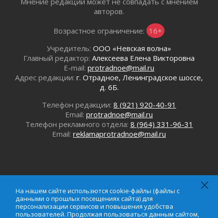
Мнение редакции может не совпадать с мнением
Давайте разберемся!
авторов.
30 июля 2026
Возрастное ограничение:
16+
Круглую ригу в Гатчине отреставрируют в
2027 году
Учредитель:
ООО «Невская волна»
30 июля 2026
Главный редактор:
Алексеева Елена Викторовна
Путешествие к западным рубежам
E-mail:
protradnoe@mail.ru
30 июля 2026
Адрес редакции:
г. Отрадное, Ленинградское шоссе,
д. 6Б.
Лаголовская общеобразовательная школа
откроется к концу сентября
Телефон редакции:
8 (921) 920-40-91
30 июля 2026
Email:
protradnoe@mail.ru
Ленобласть наводит порядок на дорогах и в
Телефон рекламного отдела:
8 (964) 331-96-31
перевозках
Email:
reklamaprotradnoe@mail.ru
30 июля 2026
Комфортное лето: в Ленобласти 30 июля
ожидается теплая и сухая погода
30 июля 2026
Ладожский мост на трассе «Кола» полностью
На нашем сайте использются cookie-файлы (файлы с
закроют для движения в ночь на 31 июля
данными о прошлых посещениях сайта) для
персонализации сервисов и повышения удобства
30 июля 2026
пользователей. Продолжая пользоваться данным сайтом,