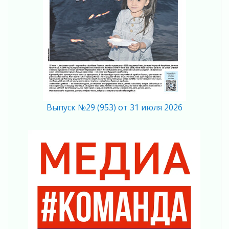
ПСК через Гослуслуги напомнит жителям
Ленинградской области о неоплаченных
счетах
02 августа 2026
Пропавшего подростка нашли в Кировском
районе Ленобласти
02 августа 2026
Жителям Ленобласти напомнили, как
действовать при укусе клеща
02 августа 2026
Выпуск №29 (953) от 31 июля 2026
В Ивангороде назвали новых почетных
граждан Ленинградской области
02 августа 2026
Готовность №1
02 августа 2026
Километровые столбы «Дороги жизни»
отправили на реставрацию
02 августа 2026
Ленобласть внедрила передовую подготовку
операторов БПЛА