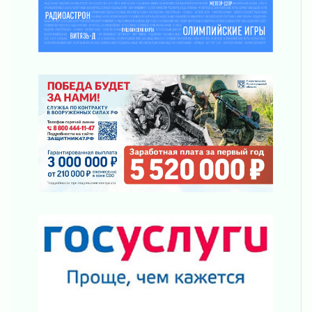
Без заявлений и очередей
01 августа 2026
Не женское это дело...уверены?
01 августа 2026
Все силы в кулак
01 августа 2026
Айда на пляж!
01 августа 2026
Один в поле — не воин
01 августа 2026
Пик топливного кризиса в регионе прошёл
31 июля 2026
О мужестве, долге и стойкости
31 июля 2026
Ленинградцы — бойцам «Барс-Ленинградец»
31 июля 2026
Маршрутами будущего — к заветной цели
31 июля 2026
«Корвет» на страже