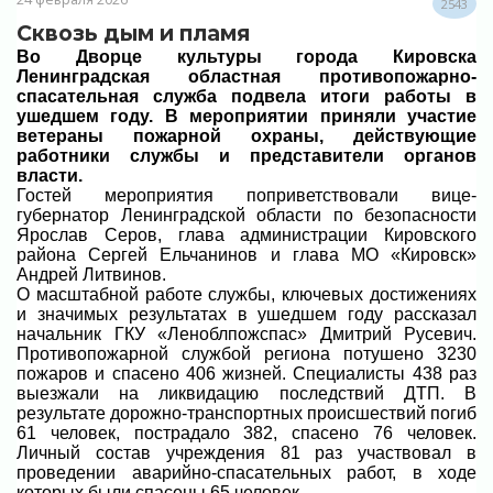
2543
Сквозь дым и пламя
Во Дворце культуры города Кировска
Ленинградская областная противопожарно-
спасательная служба подвела итоги работы в
ушедшем году. В мероприятии приняли участие
ветераны пожарной охраны, действующие
работники службы и представители органов
власти.
Гостей мероприятия поприветствовали вице-
губернатор Ленинградской области по безопасности
Ярослав Серов, глава администрации Кировского
района Сергей Ельчанинов и глава МО «Кировск»
Андрей Литвинов.
О масштабной работе службы, ключевых достижениях
и значимых результатах в ушедшем году рассказал
начальник ГКУ «Леноблпожспас» Дмитрий Русевич.
Противопожарной службой региона потушено 3230
пожаров и спасено 406 жизней. Специалисты 438 раз
выезжали на ликвидацию последствий ДТП. В
результате дорожно-транспортных происшествий погиб
61 человек, пострадало 382, спасено 76 человек.
Личный состав учреждения 81 раз участвовал в
проведении аварийно-спасательных работ, в ходе
которых были спасены 65 человек.