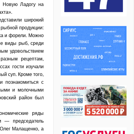
в Новую Ладогу на
ахта».
едставили широкий
 рыбной продукции:
ка и форели. Можно
ие виды рыб, среди
вным удовольствием
 разным рецептам,
ссах гости изучали
ый суп. Кроме того,
и познакомиться с
сными и молочными
ровский район был
рономические ряды
ти — председатель
Олег Малащенко, а