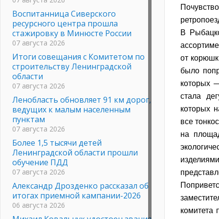
Почувство
Воспитанница Сиверского
ретропоез
ресурсного центра прошла
стажировку в Минюсте России
В Рыбацко
07 августа 2026
ассортиме
Итоги совещания с Комитетом по
от корюшк
строительству Ленинградской
было попр
области
которых —
07 августа 2026
стала де
Ленобласть обновляет 91 км дорог,
ведущих к малым населенным
которых н
пунктам
все тонко
07 августа 2026
на площад
Более 1,5 тысячи детей
экологиче
Ленинградской области прошли
изделиям
обучение ПДД
07 августа 2026
представл
Александр Дрозденко рассказал об
Попривет
итогах приемной кампании-2026
заместит
06 августа 2026
комитета 
Михаил Ковальчук удостоен звания