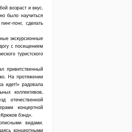
ой возраст и вкус.
но было научиться
инг-понг, сделать
дные экскурсионные
догу с посещением
еского туристского
ал приветственный
ко. На протяжении
а идет!» радовала
ьных коллективов,
зд отечественной
ерами концертной
«Крюков бэнд».
описными видами.
даясь концертными