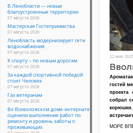
В Ленобласти — новые
благоустроенные территории
07 августа 2026
Мастерская Гостеприимства
07 августа 2026
Ленобласть модернизирует сети
водоснабжения
07 августа 2026
22 мая 202
К спорту – по новым дорогам
Ввол
07 августа 2026
За каждой спортивной победой
Ароматам
стоит Человек
гостей м
07 августа 2026
проекта 
Газ ветеранам
собрал с
07 августа 2026
корюшки.
Во Всеволожском доме-интернате
оценили выполнение работ по
встречает
ремонту и уровень заботы о
проживающих
МОРЕ ВП
07 августа 2026