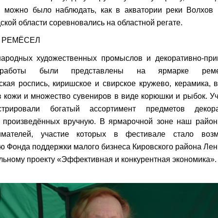
, можно было наблюдать, как в акватории реки Волхов
ской области соревновались на областной регате.
 РЕМЁСЕЛ
ародных художественных промыслов и декоративно-прик
работы были представлены на ярмарке ремес
ская роспись, киришское и свирское кружево, керамика, 
з кожи и множество сувениров в виде корюшки и рыбок. У
стрировали богатый ассортимент предметов декорат
, произведённых вручную. В ярмарочной зоне наш район
имателей, участие которых в фестивале стало воз
ю Фонда поддержки малого бизнеса Кировского района Лен
льному проекту «Эффективная и конкурентная экономика».