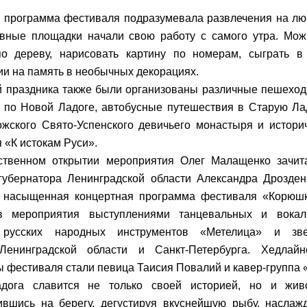
программа фестиваля подразумевала развлечения на люб
вные площадки начали свою работу с самого утра. Мож
о дереву, нарисовать картину по номерам, сыграть в п
и на память в необычных декорациях.
й праздника также были организованы различные пешехо
по Новой Ладоге, автобусные путешествия в Старую Ла
жского Свято-Успенского девичьего монастыря и историч
 «К истокам Руси».
ственном открытии мероприятия Олег Малащенко зачит
губернатора Ленинградской области Александра Дрозден
я насыщенная концертная программа фестиваля «Корюшк
ов мероприятия выступлениями танцевальных и вокал
 русских народных инструментов «Метелица» и зве
Ленинградской области и Санкт-Петербурга. Хедлайн
 фестиваля стали певица Таисия Повалий и кавер-группа 
дога славится не только своей историей, но и жив
вшись на берегу, дегустируя вкуснейшую рыбу, наслаж