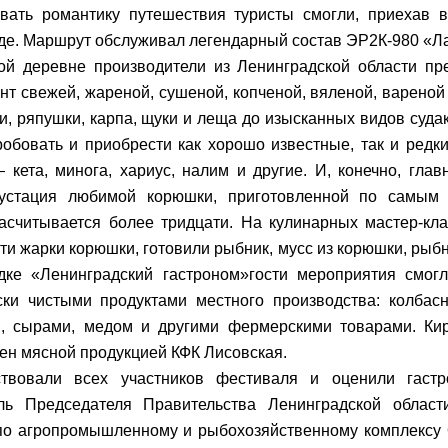
вать романтику путешествия туристы смогли, приехав 
де. Маршрут обслуживал легендарный состав ЭР2К-980 «Л
й деревне производители из Ленинградской области пр
нт свежей, жареной, сушеной, копченой, вяленой, вареной
и, ряпушки, карпа, щуки и леща до изысканных видов суда
обовать и приобрести как хорошо известные, так и редк
 кета, минога, хариус, налим и другие. И, конечно, гла
густация любимой корюшки, приготовленной по самым
асчитывается более тридцати. На кулинарных мастер-кла
сти жарки корюшки, готовили рыбник, мусс из корюшки, рыбн
ке «Ленинградский гастроном»гости мероприятия смогл
ски чистыми продуктами местного производства: колба
и, сырами, медом и другими фермерскими товарами. Ки
ен мясной продукцией КФК Лисовская.
ствовали всех участников фестиваля и оценили гаст
ель Председателя Правительства Ленинградской облас
по агропромышленному и рыбохозяйственному комплексу 