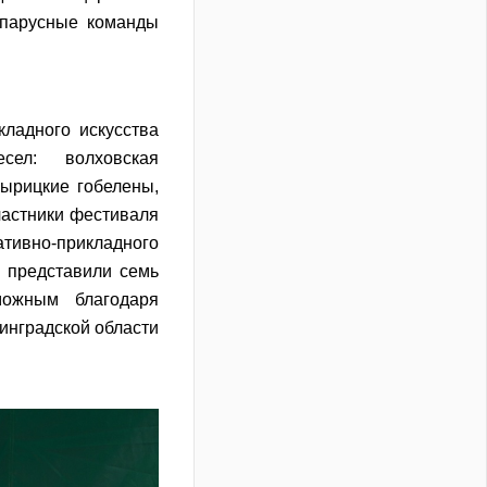
 парусные команды
ладного искусства
ел: волховская
вырицкие гобелены,
частники фестиваля
ивно-прикладного
 представили семь
можным благодаря
инградской области