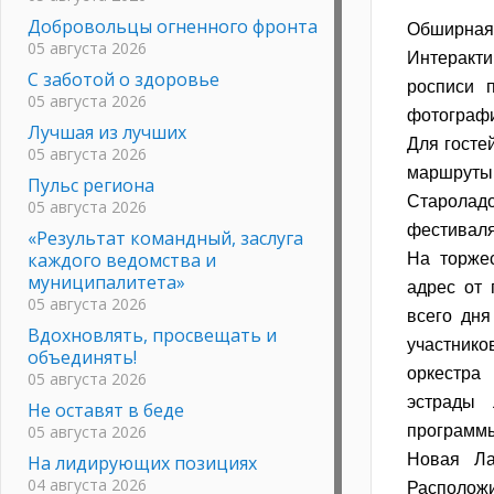
Добровольцы огненного фронта
Обширная 
05 августа 2026
Интеракти
С заботой о здоровье
росписи п
05 августа 2026
фотографи
Лучшая из лучших
Для госте
05 августа 2026
маршруты 
Пульс региона
Староладо
05 августа 2026
фестиваля
«Результат командный, заслуга
каждого ведомства и
На торже
муниципалитета»
адрес от 
05 августа 2026
всего дн
Вдохновлять, просвещать и
участник
объединять!
оркестра
05 августа 2026
эстрады 
Не оставят в беде
05 августа 2026
программы
Новая Ла
На лидирующих позициях
04 августа 2026
Расположи