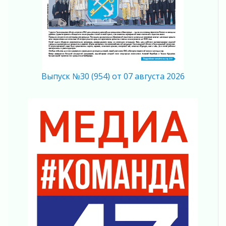
Ставка на дисциплину на перекрестках
04 августа 2026
В Ленобласти растет потребление
мобильного трафика
04 августа 2026
Полумрак бьёт по карману
Выпуск №30 (954) от 07 августа 2026
04 августа 2026
Вниманию автомобилистов!
04 августа 2026
Память, сталь и музыка
04 августа 2026
Регион готовится к выборам
04 августа 2026
Никакого принуждения, только письменное
согласие
04 августа 2026
Без риска для здоровья и кошелька
04 августа 2026
Важная информация