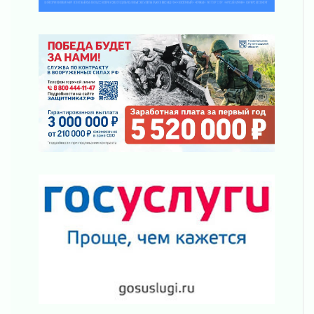
03 августа 2026
За сутки в Ленинградской области
ликвидировали 10 пожаров
03 августа 2026
Клюква наливается, но в корзинку пока не
просится
03 августа 2026
Строительные компании Ленобласти
подняли зарплаты почти на 40% за год
03 августа 2026
Шесть новых жизней в честь дня рождения
Ленинградской области
03 августа 2026
Уроки безопасности для детей и взрослых
03 августа 2026
Ленобласть отмечает День Воздушно-
десантных войск
02 августа 2026
«Активное лето»