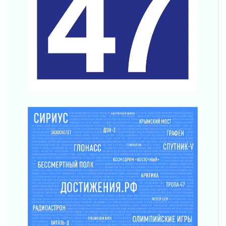
04 августа 2026
Что делать со сбережениями
04 августа 2026
Награды нашли строителей
03 августа 2026
Ленобласть повышает производительность
труда в ЖКХ
03 августа 2026
Поддержка волонтерских объединений
03 августа 2026
Ладожский мост полностью закроют на два
часа
03 августа 2026
Музеи Ленобласти обновляют пространства
03 августа 2026
Новая площадка: 2027
03 августа 2026
Часть медиков в Ленобласти сможет
рассчитывать на доплату от региона