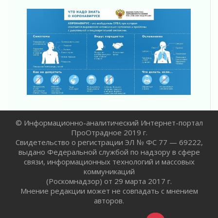
02 августа 2026
Ленобласть отметила заслуги жителей перед
регионом и страной
02 августа 2026
Ладога — не пруд
02 августа 2026
ПСК через Гослуслуги напомнит жителям
Ленинградской области о неоплаченных
счетах
02 августа 2026
Пропавшего подростка нашли в Кировском
© Информационно-аналитический Интернет-портал
районе Ленобласти
ПроОтрадное 2019 г.
02 августа 2026
Свидетельство о регистрации ЭЛ № ФС 77 — 69222,
Жителям Ленобласти напомнили, как
выдано Федеральной службой по надзору в сфере
действовать при укусе клеща
связи, информационных технологий и массовых
02 августа 2026
коммуникаций
В Ивангороде назвали новых почетных
(Роскомнадзор) от 29 марта 2017 г.
граждан Ленинградской области
Мнение редакции может не совпадать с мнением
02 августа 2026
авторов.
Готовность №1