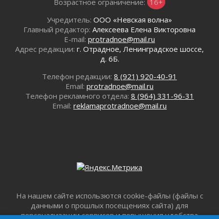
Возрастное ограничение:
16+
02 августа 2026
Километровые столбы «Дороги жизни»
Учредитель:
ООО «Невская волна»
отправили на реставрацию
Главный редактор:
Алексеева Елена Викторовна
02 августа 2026
E-mail:
protradnoe@mail.ru
Адрес редакции:
г. Отрадное, Ленинградское шоссе,
Ленобласть внедрила передовую подготовку
д. 6Б.
операторов БПЛА
02 августа 2026
Телефон редакции:
8 (921) 920-40-91
В Ивангороде появилась «Избушка-
Email:
protradnoe@mail.ru
воробушка»
Телефон рекламного отдела:
8 (964) 331-96-31
02 августа 2026
Email:
reklamaprotradnoe@mail.ru
Юхла, мука, кантеле и Водяной
01 августа 2026
Лето катится с горки
01 августа 2026
В Ленобласти открылась экспозиция к 150-
летию Билибина
01 августа 2026
На нашем сайте использются cookie-файлы (файлы с
Лето без гаджетов
данными о прошлых посещениях сайта) для
01 августа 2026
персонализации сервисов и повышения удобства