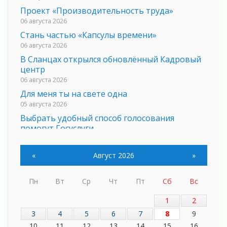
Проект «Производительность труда»
06 августа 2026
Стань частью «Капсулы времени»
06 августа 2026
В Сланцах открылся обновлённый Кадровый
центр
06 августа 2026
Для меня ты на свете одна
05 августа 2026
Выбрать удобный способ голосования
помогут Госуслуги
05 августа 2026
Планируйте свой маршрут заранее
«
Август 2026
»
05 августа 2026
Мода вне возраста и границ
Пн
Вт
Ср
Чт
Пт
Сб
Вс
05 августа 2026
1
2
Марафон обновлений
05 августа 2026
3
4
5
6
7
8
9
Добровольцы огненного фронта
10
11
12
13
14
15
16