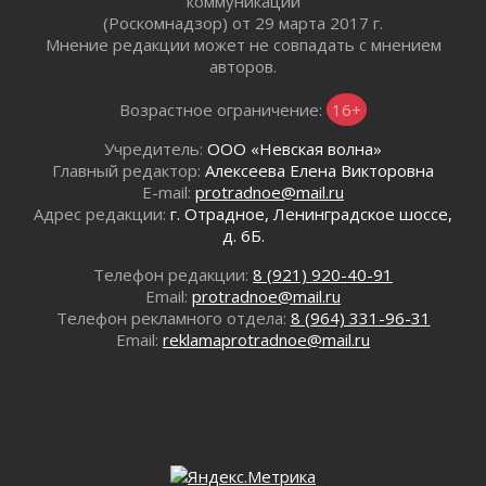
коммуникаций
(Роскомнадзор) от 29 марта 2017 г.
Маршрутами будущего — к заветной цели
Мнение редакции может не совпадать с мнением
31 июля 2026
авторов.
«Корвет» на страже
31 июля 2026
Возрастное ограничение:
16+
Правила для жизни
Учредитель:
ООО «Невская волна»
31 июля 2026
Главный редактор:
Алексеева Елена Викторовна
С рабочим визитом
E-mail:
protradnoe@mail.ru
31 июля 2026
Адрес редакции:
г. Отрадное, Ленинградское шоссе,
В Шлиссельбурге прошла акция «Белый
д. 6Б.
кораблик Памяти»
Телефон редакции:
8 (921) 920-40-91
31 июля 2026
Email:
protradnoe@mail.ru
Новые возможности для творчества
Телефон рекламного отдела:
8 (964) 331-96-31
31 июля 2026
Email:
reklamaprotradnoe@mail.ru
За сухими цифрами — реальная жизнь
31 июля 2026
От инженера-создателя к волонтёрам
«Созидателям»
31 июля 2026