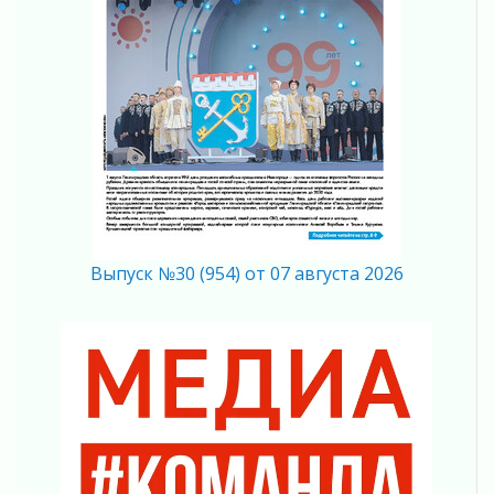
ликвидировали 10 пожаров
03 августа 2026
Клюква наливается, но в корзинку пока не
просится
03 августа 2026
Строительные компании Ленобласти
подняли зарплаты почти на 40% за год
03 августа 2026
Шесть новых жизней в честь дня рождения
Ленинградской области
03 августа 2026
Выпуск №30 (954) от 07 августа 2026
Уроки безопасности для детей и взрослых
03 августа 2026
Ленобласть отмечает День Воздушно-
десантных войск
02 августа 2026
«Активное лето»
02 августа 2026
Ленобласть отметила заслуги жителей перед
регионом и страной