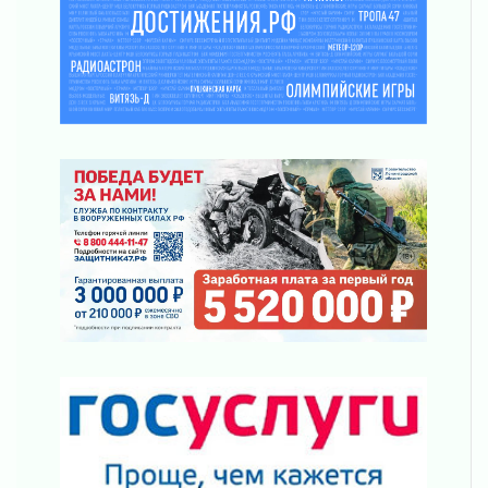
02 августа 2026
Ленобласть внедрила передовую подготовку
операторов БПЛА
02 августа 2026
В Ивангороде появилась «Избушка-
воробушка»
02 августа 2026
Юхла, мука, кантеле и Водяной
01 августа 2026
Лето катится с горки
01 августа 2026
В Ленобласти открылась экспозиция к 150-
летию Билибина
01 августа 2026
Лето без гаджетов
01 августа 2026
Болезнь девственниц и вампиров
01 августа 2026
Безмолвный крик о помощи