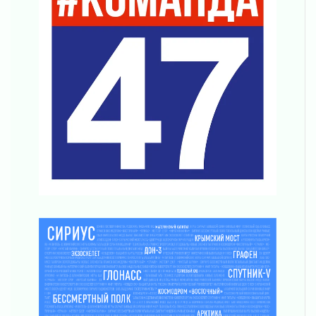
02 августа 2026
Ладога — не пруд
02 августа 2026
ПСК через Гослуслуги напомнит жителям
Ленинградской области о неоплаченных
счетах
02 августа 2026
Пропавшего подростка нашли в Кировском
районе Ленобласти
02 августа 2026
Жителям Ленобласти напомнили, как
действовать при укусе клеща
02 августа 2026
В Ивангороде назвали новых почетных
граждан Ленинградской области
02 августа 2026
Готовность №1
02 августа 2026
Километровые столбы «Дороги жизни»
отправили на реставрацию