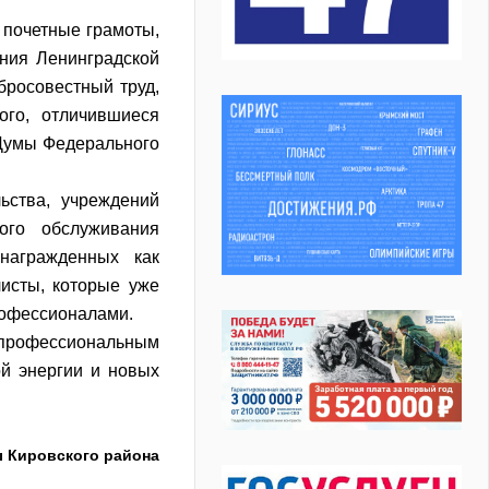
 почетные грамоты,
ания Ленинградской
бросовестный труд,
ого, отличившиеся
Думы Федерального
ьства, учреждений
ого обслуживания
награжденных как
исты, которые уже
рофессионалами.
 профессиональным
ой энергии и новых
ы Кировского района