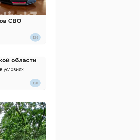
ков СВО
136
кой области
в условиях
120