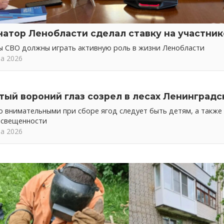
натор Ленобласти сделал ставку на участни
ы СВО должны играть активную роль в жизни Ленобласти
та 2026
тый вороний глаз созрел в лесах Ленинградс
 внимательными при сборе ягод следует быть детям, а также 
освещенности
та 2026