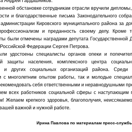
а Андрей Гардашников.
венной обстановке сотрудникам отрасли вручили дипломы,
ости и благодарственные письма Законодательного собр
 администрации Кировского муниципального района за до
профессионализм и преданность своему делу. Кроме т
ты были отмечены наградами депутата Государственной 
Российской Федерации Сергея Петрова.
ыли удостоены специалисты органов опеки и попечител
ой защиты населения, комплексного центра социальн
я и других социальных организаций района. Среди 
и с многолетним опытом работы, так и молодые специал
рекомендовать себя ответственными и неравнодушными п
яем всех работников социальной сферы с наступающим
м! Желаем крепкого здоровья, благополучия, неиссякаем
 вашей важной и нужной работе.
Ирина Павлова по материалам пресс-служб