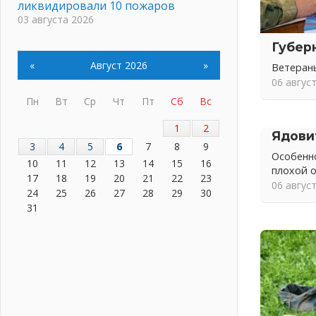
ликвидировали 10 пожаров
03 августа 2026
Клюква наливается, но в корзинку
Губер
пока не просится
«
Август 2026
»
03 августа 2026
Ветеран
06 авгус
Строительные компании
Ленобласти подняли зарплаты
Пн
Вт
Ср
Чт
Пт
Сб
Вс
почти на 40% за год
1
2
03 августа 2026
Ядови
3
4
5
6
7
8
9
Шесть новых жизней в честь дня
Особенно
рождения Ленинградской области
10
11
12
13
14
15
16
плохой 
03 августа 2026
17
18
19
20
21
22
23
06 авгус
24
25
26
27
28
29
30
Уроки безопасности для детей и
31
взрослых
03 августа 2026
Ленобласть отмечает День
Воздушно-десантных войск
02 августа 2026
«Активное лето»
02 августа 2026