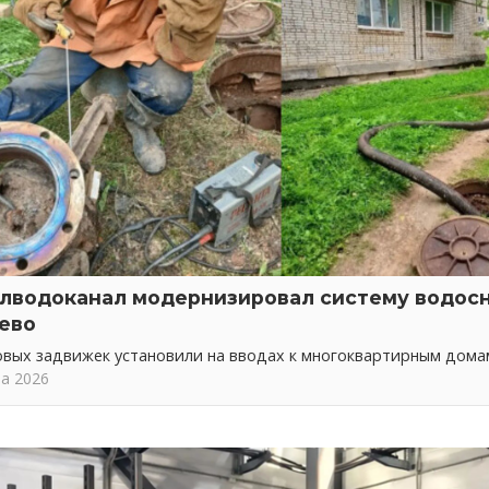
лводоканал модернизировал систему водос
ево
овых задвижек установили на вводах к многоквартирным дома
та 2026