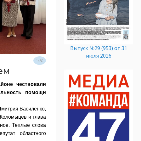
Выпуск №29 (953) от 31
июля 2026
1450
ем
йоне чествовали
ельность помощи
Дмитрия Василенко,
 Коломыцев и глава
нов. Теплые слова
путат областного