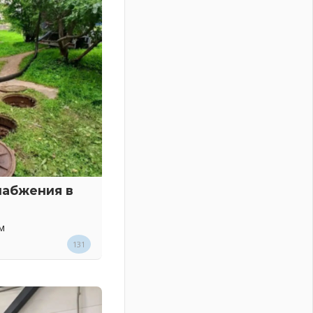
набжения в
м
131