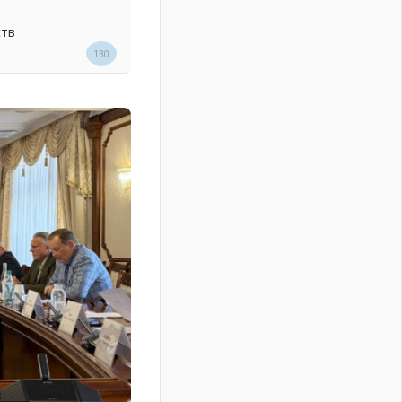
ств
130