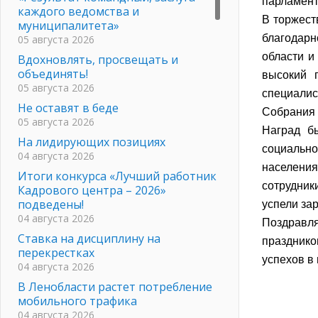
парламент
каждого ведомства и
В торжест
муниципалитета»
благодарн
05 августа 2026
области и
Вдохновлять, просвещать и
объединять!
высокий 
05 августа 2026
специалис
Не оставят в беде
Собрания 
05 августа 2026
Наград б
На лидирующих позициях
социальн
04 августа 2026
населени
Итоги конкурса «Лучший работник
сотрудник
Кадрового центра – 2026»
подведены!
успели за
04 августа 2026
Поздравл
Ставка на дисциплину на
празднико
перекрестках
успехов в
04 августа 2026
В Ленобласти растет потребление
мобильного трафика
04 августа 2026