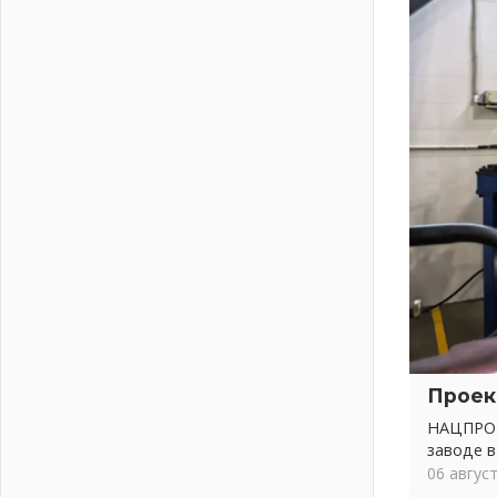
02 августа 2026
Километровые столбы «Дороги
жизни» отправили на реставрацию
02 августа 2026
Ленобласть внедрила передовую
подготовку операторов БПЛА
02 августа 2026
В Ивангороде появилась
«Избушка-воробушка»
02 августа 2026
Юхла, мука, кантеле и Водяной
01 августа 2026
Лето катится с горки
01 августа 2026
В Ленобласти открылась
Проек
экспозиция к 150-летию Билибина
01 августа 2026
НАЦПРОЕ
заводе в
Лето без гаджетов
06 авгус
01 августа 2026