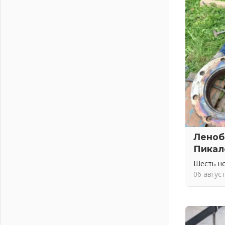
Ленобласть отметила заслуги
жителей перед регионом и страной
02 августа 2026
Ладога — не пруд
02 августа 2026
ПСК через Гослуслуги напомнит
жителям Ленинградской области о
неоплаченных счетах
02 августа 2026
Пропавшего подростка нашли в
Кировском районе Ленобласти
02 августа 2026
Леноб
Жителям Ленобласти напомнили,
Пикал
как действовать при укусе клеща
Шесть н
02 августа 2026
06 авгус
В Ивангороде назвали новых
почетных граждан Ленинградской
области
02 августа 2026
Готовность №1