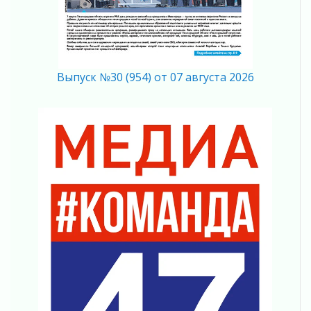
В Ленобласти растет потребление
мобильного трафика
04 августа 2026
Полумрак бьёт по карману
04 августа 2026
Выпуск №30 (954) от 07 августа 2026
Вниманию автомобилистов!
04 августа 2026
Память, сталь и музыка
04 августа 2026
Регион готовится к выборам
04 августа 2026
Никакого принуждения, только письменное
согласие
04 августа 2026
Без риска для здоровья и кошелька
04 августа 2026
Важная информация
04 августа 2026
Что делать со сбережениями