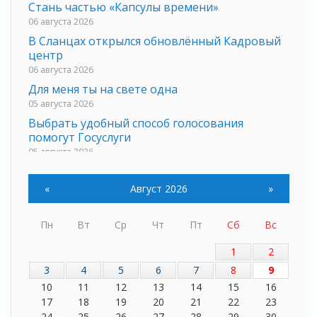
Стань частью «Капсулы времени»
06 августа 2026
В Сланцах открылся обновлённый Кадровый
центр
06 августа 2026
Для меня ты на свете одна
05 августа 2026
Выбрать удобный способ голосования
помогут Госуслуги
05 августа 2026
Планируйте свой маршрут заранее
05 августа 2026
«
Август 2026
»
Мода вне возраста и границ
05 августа 2026
Пн
Вт
Ср
Чт
Пт
Сб
Вс
Марафон обновлений
1
2
05 августа 2026
3
4
5
6
7
8
9
Добровольцы огненного фронта
10
11
12
13
14
15
16
05 августа 2026
17
18
19
20
21
22
23
С заботой о здоровье
24
25
26
27
28
29
30