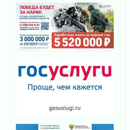
ликвидировали 10 пожаров
03 августа 2026
Клюква наливается, но в корзинку пока не
просится
03 августа 2026
Строительные компании Ленобласти
подняли зарплаты почти на 40% за год
03 августа 2026
Шесть новых жизней в честь дня рождения
Ленинградской области
03 августа 2026
Уроки безопасности для детей и взрослых
03 августа 2026
Ленобласть отмечает День Воздушно-
десантных войск
02 августа 2026
«Активное лето»
02 августа 2026
Ленобласть отметила заслуги жителей перед
регионом и страной