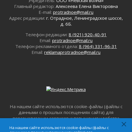
Учредитель:
ООО «Невская волна»
02 августа 2026
Главный редактор:
Алексеева Елена Викторовна
E-mail:
protradnoe@mail.ru
Ленобласть внедрила передовую подготовку
Адрес редакции:
г. Отрадное, Ленинградское шоссе,
операторов БПЛА
д. 6Б.
02 августа 2026
В Ивангороде появилась «Избушка-
Телефон редакции:
8 (921) 920-40-91
воробушка»
Email:
protradnoe@mail.ru
02 августа 2026
Телефон рекламного отдела:
8 (964) 331-96-31
Email:
reklamaprotradnoe@mail.ru
Юхла, мука, кантеле и Водяной
01 августа 2026
Лето катится с горки
01 августа 2026
В Ленобласти открылась экспозиция к 150-
летию Билибина
01 августа 2026
Лето без гаджетов
На нашем сайте использются cookie-файлы (файлы с
01 августа 2026
данными о прошлых посещениях сайта) для
Болезнь девственниц и вампиров
персонализации сервисов и повышения удобства
01 августа 2026
пользователей. Продолжая пользоваться данным
На нашем сайте использются cookie-файлы (файлы с
Безмолвный крик о помощи
сайтом, вы подтверждаете свое согласие на