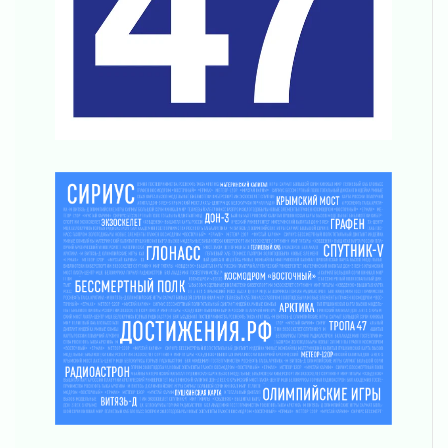
04 августа 2026
Награды нашли строителей
03 августа 2026
Ленобласть повышает производительность
труда в ЖКХ
03 августа 2026
Поддержка волонтерских объединений
03 августа 2026
Ладожский мост полностью закроют на два
часа
03 августа 2026
Музеи Ленобласти обновляют пространства
03 августа 2026
Новая площадка: 2027
03 августа 2026
Часть медиков в Ленобласти сможет
рассчитывать на доплату от региона
03 августа 2026
За сутки в Ленинградской области