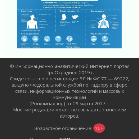
02 августа 2026
Ладога — не пруд
02 августа 2026
ПСК через Гослуслуги напомнит жителям
Ленинградской области о неоплаченных
счетах
02 августа 2026
Пропавшего подростка нашли в Кировском
районе Ленобласти
© Информационно-аналитический Интернет-портал
02 августа 2026
ПроОтрадное 2019 г.
Жителям Ленобласти напомнили, как
Свидетельство о регистрации ЭЛ № ФС 77 — 69222,
действовать при укусе клеща
выдано Федеральной службой по надзору в сфере
02 августа 2026
связи, информационных технологий и массовых
В Ивангороде назвали новых почетных
коммуникаций
граждан Ленинградской области
(Роскомнадзор) от 29 марта 2017 г.
02 августа 2026
Мнение редакции может не совпадать с мнением
авторов.
Готовность №1
02 августа 2026
Возрастное ограничение:
16+
Километровые столбы «Дороги жизни»
отправили на реставрацию