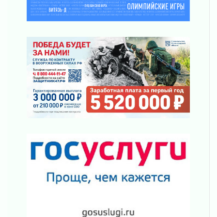
За сутки в Ленинградской области
ликвидировали 10 пожаров
03 августа 2026
Клюква наливается, но в корзинку пока не
просится
03 августа 2026
Строительные компании Ленобласти
подняли зарплаты почти на 40% за год
03 августа 2026
Шесть новых жизней в честь дня рождения
Ленинградской области
03 августа 2026
Уроки безопасности для детей и взрослых
03 августа 2026
Ленобласть отмечает День Воздушно-
десантных войск
02 августа 2026
«Активное лето»
02 августа 2026
Ленобласть отметила заслуги жителей перед