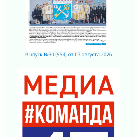
04 августа 2026
В Ленобласти растет потребление
мобильного трафика
04 августа 2026
Полумрак бьёт по карману
04 августа 2026
Вниманию автомобилистов!
04 августа 2026
Выпуск №30 (954) от 07 августа 2026
Память, сталь и музыка
04 августа 2026
Регион готовится к выборам
04 августа 2026
Никакого принуждения, только письменное
согласие
04 августа 2026
Без риска для здоровья и кошелька
04 августа 2026
Важная информация
04 августа 2026