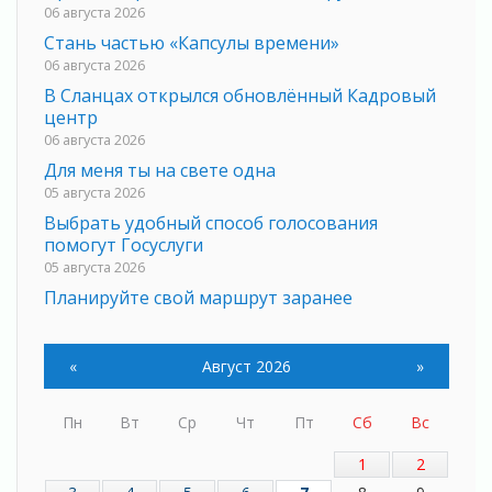
06 августа 2026
Стань частью «Капсулы времени»
06 августа 2026
В Сланцах открылся обновлённый Кадровый
центр
06 августа 2026
Для меня ты на свете одна
05 августа 2026
Выбрать удобный способ голосования
помогут Госуслуги
05 августа 2026
Планируйте свой маршрут заранее
05 августа 2026
Мода вне возраста и границ
«
Август 2026
»
05 августа 2026
Марафон обновлений
Пн
Вт
Ср
Чт
Пт
Сб
Вс
05 августа 2026
Добровольцы огненного фронта
1
2
05 августа 2026