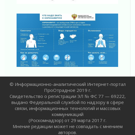
регионом и страной
02 августа 2026
Ладога — не пруд
02 августа 2026
ПСК через Гослуслуги напомнит жителям
Ленинградской области о неоплаченных
счетах
02 августа 2026
Пропавшего подростка нашли в Кировском
районе Ленобласти
02 августа 2026
Жителям Ленобласти напомнили, как
© Информационно-аналитический Интернет-портал
действовать при укусе клеща
ПроОтрадное 2019 г.
02 августа 2026
Свидетельство о регистрации ЭЛ № ФС 77 — 69222,
В Ивангороде назвали новых почетных
выдано Федеральной службой по надзору в сфере
граждан Ленинградской области
связи, информационных технологий и массовых
коммуникаций
02 августа 2026
(Роскомнадзор) от 29 марта 2017 г.
Готовность №1
Мнение редакции может не совпадать с мнением
02 августа 2026
авторов.