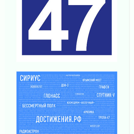
Что делать со сбережениями
04 августа 2026
Награды нашли строителей
03 августа 2026
Ленобласть повышает производительность
труда в ЖКХ
03 августа 2026
Поддержка волонтерских объединений
03 августа 2026
Ладожский мост полностью закроют на два
часа
03 августа 2026
Музеи Ленобласти обновляют пространства
03 августа 2026
Новая площадка: 2027
03 августа 2026
Часть медиков в Ленобласти сможет
рассчитывать на доплату от региона
03 августа 2026