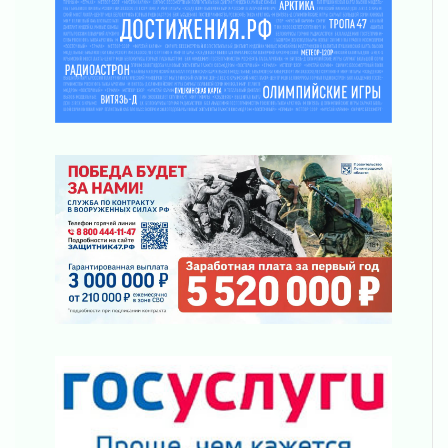
03 августа 2026
Клюква наливается, но в корзинку пока не
просится
03 августа 2026
Строительные компании Ленобласти
подняли зарплаты почти на 40% за год
03 августа 2026
Шесть новых жизней в честь дня рождения
Ленинградской области
03 августа 2026
Уроки безопасности для детей и взрослых
03 августа 2026
Ленобласть отмечает День Воздушно-
десантных войск
02 августа 2026
«Активное лето»
02 августа 2026
Ленобласть отметила заслуги жителей перед
регионом и страной