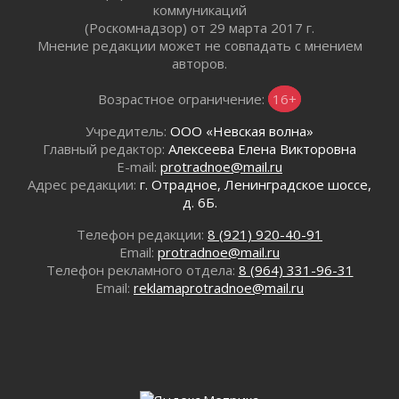
коммуникаций
02 августа 2026
(Роскомнадзор) от 29 марта 2017 г.
Ленобласть внедрила передовую подготовку
Мнение редакции может не совпадать с мнением
операторов БПЛА
авторов.
02 августа 2026
В Ивангороде появилась «Избушка-
Возрастное ограничение:
16+
воробушка»
Учредитель:
ООО «Невская волна»
02 августа 2026
Главный редактор:
Алексеева Елена Викторовна
Юхла, мука, кантеле и Водяной
E-mail:
protradnoe@mail.ru
01 августа 2026
Адрес редакции:
г. Отрадное, Ленинградское шоссе,
Лето катится с горки
д. 6Б.
01 августа 2026
Телефон редакции:
8 (921) 920-40-91
В Ленобласти открылась экспозиция к 150-
Email:
protradnoe@mail.ru
летию Билибина
Телефон рекламного отдела:
8 (964) 331-96-31
01 августа 2026
Email:
reklamaprotradnoe@mail.ru
Лето без гаджетов
01 августа 2026
Болезнь девственниц и вампиров
01 августа 2026
Безмолвный крик о помощи