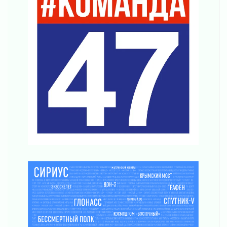
Награды нашли строителей
03 августа 2026
Ленобласть повышает производительность
труда в ЖКХ
03 августа 2026
Поддержка волонтерских объединений
03 августа 2026
Ладожский мост полностью закроют на два
часа
03 августа 2026
Музеи Ленобласти обновляют пространства
03 августа 2026
Новая площадка: 2027
03 августа 2026
Часть медиков в Ленобласти сможет
рассчитывать на доплату от региона
03 августа 2026
За сутки в Ленинградской области
ликвидировали 10 пожаров