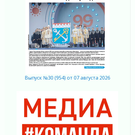
В Ленобласти растет потребление
мобильного трафика
04 августа 2026
Полумрак бьёт по карману
04 августа 2026
Вниманию автомобилистов!
04 августа 2026
Память, сталь и музыка
04 августа 2026
Регион готовится к выборам
04 августа 2026
Выпуск №30 (954) от 07 августа 2026
Никакого принуждения, только письменное
согласие
04 августа 2026
Без риска для здоровья и кошелька
04 августа 2026
Важная информация
04 августа 2026
Что делать со сбережениями
04 августа 2026