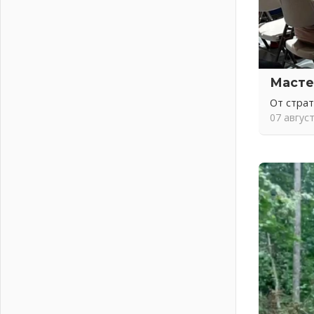
письменное согласие
04 августа 2026
Без риска для здоровья и кошелька
04 августа 2026
Важная информация
Масте
04 августа 2026
От стра
Что делать со сбережениями
07 авгус
04 августа 2026
Награды нашли строителей
03 августа 2026
Ленобласть повышает
производительность труда в ЖКХ
03 августа 2026
Поддержка волонтерских
объединений
03 августа 2026
Ладожский мост полностью
закроют на два часа
03 августа 2026