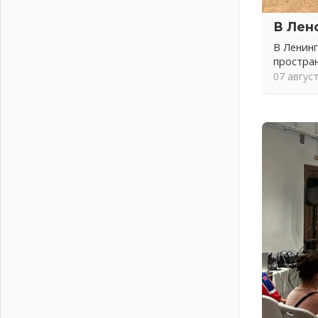
Итоги конкурса «Лучший работник
В Лен
Кадрового центра – 2026»
подведены!
В Ленинг
04 августа 2026
простра
Ставка на дисциплину на
07 авгус
перекрестках
04 августа 2026
В Ленобласти растет потребление
мобильного трафика
04 августа 2026
Полумрак бьёт по карману
04 августа 2026
Вниманию автомобилистов!
04 августа 2026
Память, сталь и музыка
04 августа 2026
Регион готовится к выборам
04 августа 2026
Никакого принуждения, только