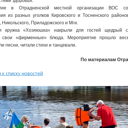
тями здоровья.
тие в Отрадненской местной организации ВОС соб
ия из разных уголков Кировского и Тосненского районов
, Никольского, Приладожского и Мги.
и кружка «Хозяюшка» накрыли для гостей щедрый ст
у свои «фирменные» блюда. Мероприятие прошло весе
и песни, читали стихи и танцевали.
По материалам Отр
 к списку новостей