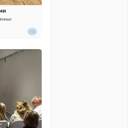
ии
венных
153