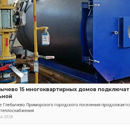
бычево 15 многоквартирных домов подключат 
ьной
ке Глебычево Приморского городского поселения продолжает
 теплоснабжения
та 2026