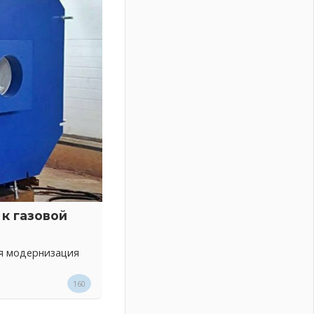
к газовой
ся модернизация
160