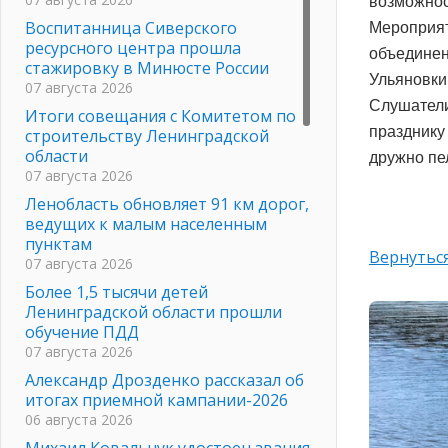
возможнос
Воспитанница Сиверского
Мероприя
ресурсного центра прошла
объединен
стажировку в Минюсте России
Ульяновки
07 августа 2026
Слушател
Итоги совещания с Комитетом по
праздник
строительству Ленинградской
области
дружно пел
07 августа 2026
Ленобласть обновляет 91 км дорог,
ведущих к малым населенным
пунктам
Вернуться
07 августа 2026
Более 1,5 тысячи детей
Ленинградской области прошли
обучение ПДД
07 августа 2026
Александр Дрозденко рассказал об
итогах приемной кампании-2026
06 августа 2026
Михаил Ковальчук удостоен звания