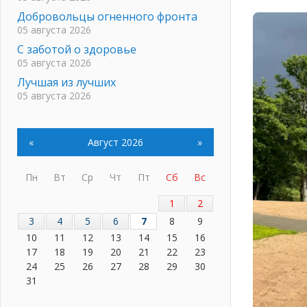
Добровольцы огненного фронта
05 августа 2026
С заботой о здоровье
05 августа 2026
Лучшая из лучших
05 августа 2026
Пульс региона
05 августа 2026
«
Август 2026
»
«Результат командный, заслуга
каждого ведомства и
муниципалитета»
Пн
Вт
Ср
Чт
Пт
Сб
Вс
05 августа 2026
1
2
Вдохновлять, просвещать и
объединять!
3
4
5
6
7
8
9
05 августа 2026
10
11
12
13
14
15
16
17
18
19
20
21
22
23
Не оставят в беде
24
25
26
27
28
29
30
05 августа 2026
31
На лидирующих позициях
04 августа 2026