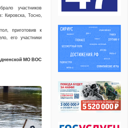
рало участников
: Кировска, Тосно,
ол, приготовив к
ло, его участники
адненской МО ВОС