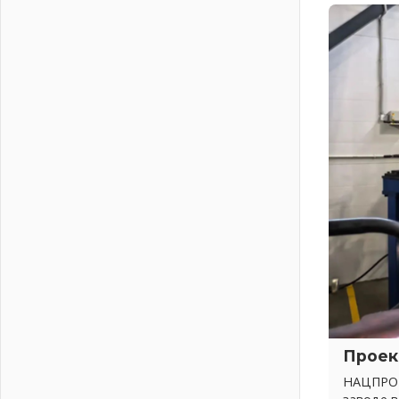
Шесть новых жизней в честь дня
рождения Ленинградской области
03 августа 2026
Уроки безопасности для детей и
взрослых
03 августа 2026
Ленобласть отмечает День
Воздушно-десантных войск
02 августа 2026
«Активное лето»
02 августа 2026
Ленобласть отметила заслуги
жителей перед регионом и страной
02 августа 2026
Ладога — не пруд
02 августа 2026
ПСК через Гослуслуги напомнит
жителям Ленинградской области о
Проек
неоплаченных счетах
НАЦПРОЕ
02 августа 2026