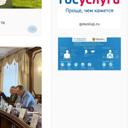
ств
155