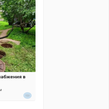
набжения в
м
151