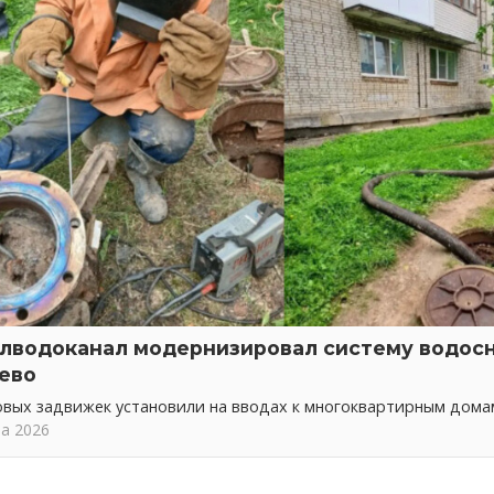
лводоканал модернизировал систему водос
ево
овых задвижек установили на вводах к многоквартирным дома
та 2026