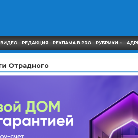
ВИДЕО
РЕДАКЦИЯ
РЕКЛАМА В PRO
РУБРИКИ
АДР
ти Отрадного