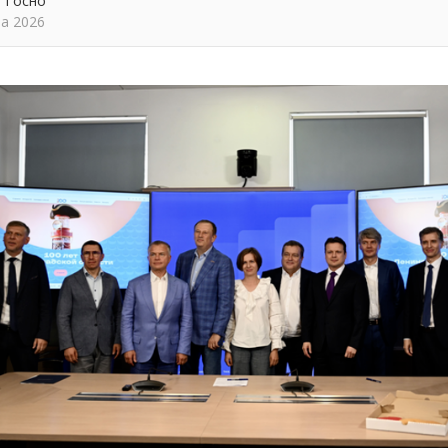
 Тосно
та 2026