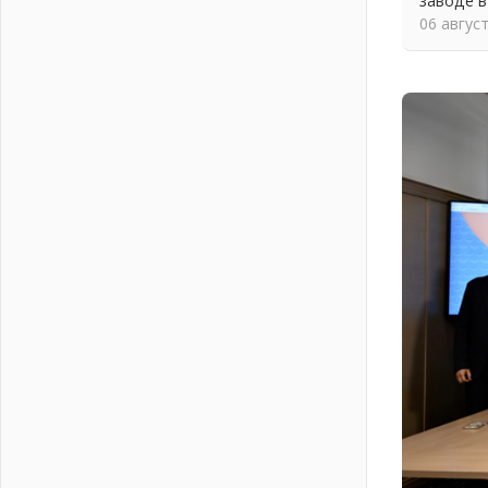
заводе в
Пропавшего подростка нашли в
06 авгус
Кировском районе Ленобласти
02 августа 2026
Жителям Ленобласти напомнили,
как действовать при укусе клеща
02 августа 2026
В Ивангороде назвали новых
почетных граждан Ленинградской
области
02 августа 2026
Готовность №1
02 августа 2026
Километровые столбы «Дороги
жизни» отправили на реставрацию
02 августа 2026
Ленобласть внедрила передовую
подготовку операторов БПЛА
02 августа 2026
В Ивангороде появилась
«Избушка-воробушка»