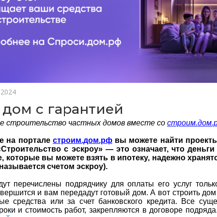
 2024
 дом с гарантией
ое строительство частных домов вместе со
строим.дом.
ге на портале
строим.дом.рф
вы можете найти проект
Строительство с эскроу» — это означает, что деньги 
е, которые вы можете взять в ипотеку, надежно храня
 называется счетом эскроу).
дут перечислены подрядчику для оплаты его услуг только
авершится и вам передадут готовый дом. А вот строить дом
ые средства или за счет банковского кредита. Все сущ
роки и стоимость работ, закрепляются в договоре подряд