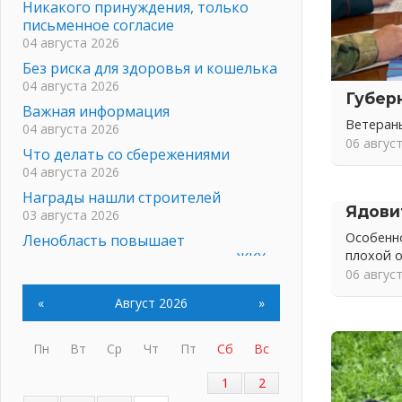
Никакого принуждения, только
письменное согласие
04 августа 2026
Без риска для здоровья и кошелька
04 августа 2026
Губер
Важная информация
Ветеран
04 августа 2026
06 авгус
Что делать со сбережениями
04 августа 2026
Награды нашли строителей
Ядови
03 августа 2026
Особенно
Ленобласть повышает
плохой 
производительность труда в ЖКХ
06 авгус
03 августа 2026
Поддержка волонтерских
«
Август 2026
»
объединений
03 августа 2026
Пн
Вт
Ср
Чт
Пт
Сб
Вс
Ладожский мост полностью
закроют на два часа
1
2
03 августа 2026