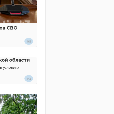
ков СВО
162
кой области
в условиях
142