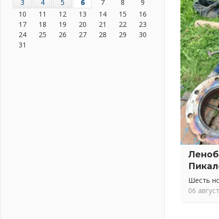
3
4
5
6
7
8
9
Музеи Ленобласти обновляют
10
11
12
13
14
15
16
пространства
17
18
19
20
21
22
23
03 августа 2026
24
25
26
27
28
29
30
Новая площадка: 2027
31
03 августа 2026
Часть медиков в Ленобласти
сможет рассчитывать на доплату
от региона
03 августа 2026
За сутки в Ленинградской области
ликвидировали 10 пожаров
03 августа 2026
Клюква наливается, но в корзинку
Леноб
пока не просится
03 августа 2026
Пикал
Строительные компании
Шесть н
Ленобласти подняли зарплаты
06 авгус
почти на 40% за год
03 августа 2026