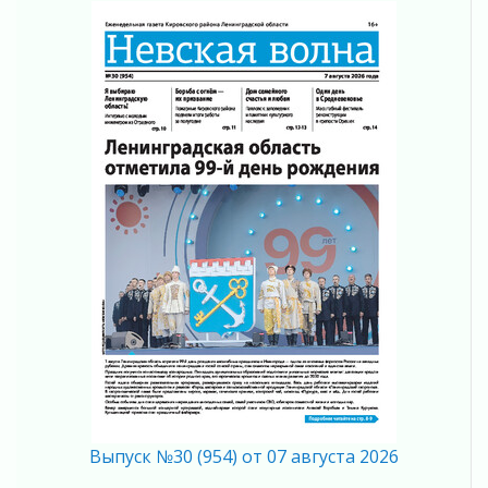
05 августа 2026
«Результат командный, заслуга каждого
ведомства и муниципалитета»
05 августа 2026
Вдохновлять, просвещать и объединять!
05 августа 2026
Не оставят в беде
05 августа 2026
На лидирующих позициях
04 августа 2026
Итоги конкурса «Лучший работник
Кадрового центра – 2026» подведены!
04 августа 2026
Ставка на дисциплину на перекрестках
04 августа 2026
В Ленобласти растет потребление
мобильного трафика
04 августа 2026
Выпуск №30 (954) от 07 августа 2026
Полумрак бьёт по карману