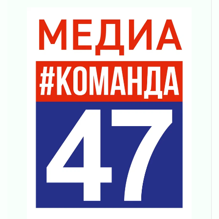
04 августа 2026
Вниманию автомобилистов!
04 августа 2026
Память, сталь и музыка
04 августа 2026
Регион готовится к выборам
04 августа 2026
Никакого принуждения, только письменное
согласие
04 августа 2026
Без риска для здоровья и кошелька
04 августа 2026
Важная информация
04 августа 2026
Что делать со сбережениями
04 августа 2026
Награды нашли строителей
03 августа 2026
Ленобласть повышает производительность