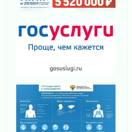
Строительные компании Ленобласти
подняли зарплаты почти на 40% за год
03 августа 2026
Шесть новых жизней в честь дня рождения
Ленинградской области
03 августа 2026
Уроки безопасности для детей и взрослых
03 августа 2026
Ленобласть отмечает День Воздушно-
десантных войск
02 августа 2026
«Активное лето»
02 августа 2026
Ленобласть отметила заслуги жителей перед
регионом и страной
02 августа 2026
Ладога — не пруд
02 августа 2026
ПСК через Гослуслуги напомнит жителям