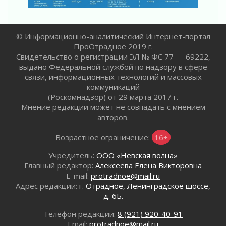
Ленинградской области о неоплаченных
счетах
02 августа 2026
© Информационно-аналитический Интернет-портал
Пропавшего подростка нашли в Кировском
ПроОтрадное 2019 г.
районе Ленобласти
Свидетельство о регистрации ЭЛ № ФС 77 — 69222,
02 августа 2026
выдано Федеральной службой по надзору в сфере
Жителям Ленобласти напомнили, как
связи, информационных технологий и массовых
действовать при укусе клеща
коммуникаций
02 августа 2026
(Роскомнадзор) от 29 марта 2017 г.
Мнение редакции может не совпадать с мнением
В Ивангороде назвали новых почетных
авторов.
граждан Ленинградской области
02 августа 2026
Возрастное ограничение:
16+
Готовность №1
02 августа 2026
Учредитель:
ООО «Невская волна»
Главный редактор:
Алексеева Елена Викторовна
Километровые столбы «Дороги жизни»
E-mail:
protradnoe@mail.ru
отправили на реставрацию
Адрес редакции:
г. Отрадное, Ленинградское шоссе,
02 августа 2026
д. 6Б.
Ленобласть внедрила передовую подготовку
операторов БПЛА
Телефон редакции:
8 (921) 920-40-91
02 августа 2026
Email:
protradnoe@mail.ru