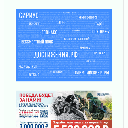
труда в ЖКХ
03 августа 2026
Поддержка волонтерских объединений
03 августа 2026
Ладожский мост полностью закроют на два
часа
03 августа 2026
Музеи Ленобласти обновляют пространства
03 августа 2026
Новая площадка: 2027
03 августа 2026
Часть медиков в Ленобласти сможет
рассчитывать на доплату от региона
03 августа 2026
За сутки в Ленинградской области
ликвидировали 10 пожаров
03 августа 2026
Клюква наливается, но в корзинку пока не
просится
03 августа 2026