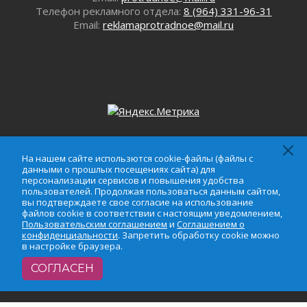
Телефон рекламного отдела:
8 (964) 331-96-31
В Ивангороде появилась «Избушка-
Email:
reklamaprotradnoe@mail.ru
воробушка»
02 августа 2026
Юхла, мука, кантеле и Водяной
01 августа 2026
Лето катится с горки
01 августа 2026
В Ленобласти открылась экспозиция к 150-
летию Билибина
На нашем сайте использются cookie-файлы (файлы с
01 августа 2026
На нашем сайте использются cookie-файлы (файлы с
данными о прошлых посещениях сайта) для
данными о прошлых посещениях сайта) для
Лето без гаджетов
персонализации сервисов и повышения удобства
персонализации сервисов и повышения удобства
01 августа 2026
пользователей. Продолжая пользоваться данным сайтом,
пользователей. Продолжая пользоваться данным
вы подтверждаете свое согласие на использование
Болезнь девственниц и вампиров
сайтом, вы подтверждаете свое согласие на
файлов cookie в соответствии с настоящим уведомлением,
использование файлов cookie в соответствии с
01 августа 2026
Пользовательским соглашением
и
Соглашением о
настоящим уведомлением,
Пользовательским
конфиденциальности
. Запретить обработку cookie можно
Безмолвный крик о помощи
в настройке браузера.
соглашением
и
Соглашением о
01 августа 2026
конфиденциальности
. Запретить обработку cookie
СОГЛАСЕН
В музей всей семьёй
можно в настройке браузера.
01 августа 2026
Без заявлений и очередей