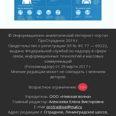
02 августа 2026
ПСК через Гослуслуги напомнит жителям
Ленинградской области о неоплаченных
счетах
02 августа 2026
Пропавшего подростка нашли в Кировском
© Информационно-аналитический Интернет-портал
районе Ленобласти
ПроОтрадное 2019 г.
02 августа 2026
Свидетельство о регистрации ЭЛ № ФС 77 — 69222,
Жителям Ленобласти напомнили, как
выдано Федеральной службой по надзору в сфере
действовать при укусе клеща
связи, информационных технологий и массовых
02 августа 2026
коммуникаций
(Роскомнадзор) от 29 марта 2017 г.
В Ивангороде назвали новых почетных
Мнение редакции может не совпадать с мнением
граждан Ленинградской области
авторов.
02 августа 2026
Готовность №1
Возрастное ограничение:
16+
02 августа 2026
Учредитель:
ООО «Невская волна»
Километровые столбы «Дороги жизни»
Главный редактор:
Алексеева Елена Викторовна
отправили на реставрацию
E-mail:
protradnoe@mail.ru
02 августа 2026
Адрес редакции:
г. Отрадное, Ленинградское шоссе,
Ленобласть внедрила передовую подготовку