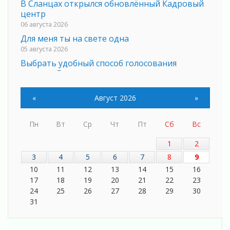
В Сланцах открылся обновлённый Кадровый
центр
06 августа 2026
Для меня ты на свете одна
05 августа 2026
Выбрать удобный способ голосования
помогут Госуслуги
05 августа 2026
Планируйте свой маршрут заранее
«
Август 2026
»
05 августа 2026
Мода вне возраста и границ
Пн
Вт
Ср
Чт
Пт
Сб
Вс
05 августа 2026
1
2
Марафон обновлений
3
4
5
6
7
8
9
05 августа 2026
10
11
12
13
14
15
16
Добровольцы огненного фронта
17
18
19
20
21
22
23
05 августа 2026
24
25
26
27
28
29
30
С заботой о здоровье
31
05 августа 2026
Лучшая из лучших