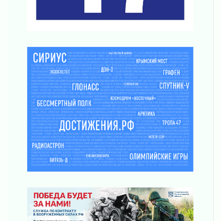
03 августа 2026
Ленобласть повышает производительность
труда в ЖКХ
03 августа 2026
Поддержка волонтерских объединений
03 августа 2026
Ладожский мост полностью закроют на два
часа
03 августа 2026
Музеи Ленобласти обновляют пространства
03 августа 2026
Новая площадка: 2027
03 августа 2026
Часть медиков в Ленобласти сможет
рассчитывать на доплату от региона
03 августа 2026
За сутки в Ленинградской области
ликвидировали 10 пожаров
03 августа 2026
Клюква наливается, но в корзинку пока не