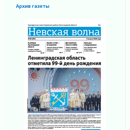
05 августа 2026
Архив газеты
Пульс региона
05 августа 2026
«Результат командный, заслуга каждого
ведомства и муниципалитета»
05 августа 2026
Вдохновлять, просвещать и объединять!
05 августа 2026
Не оставят в беде
05 августа 2026
На лидирующих позициях
04 августа 2026
Итоги конкурса «Лучший работник
Кадрового центра – 2026» подведены!
04 августа 2026
Ставка на дисциплину на перекрестках
04 августа 2026
В Ленобласти растет потребление
мобильного трафика
04 августа 2026