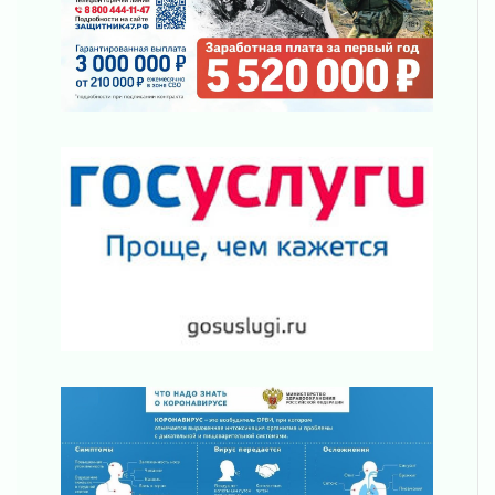
просится
03 августа 2026
Строительные компании Ленобласти
подняли зарплаты почти на 40% за год
03 августа 2026
Шесть новых жизней в честь дня рождения
Ленинградской области
03 августа 2026
Уроки безопасности для детей и взрослых
03 августа 2026
Ленобласть отмечает День Воздушно-
десантных войск
02 августа 2026
«Активное лето»
02 августа 2026
Ленобласть отметила заслуги жителей перед
регионом и страной
02 августа 2026
Ладога — не пруд