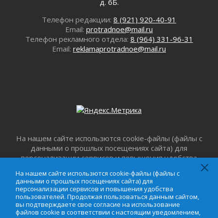
д. 6Б.
операторов БПЛА
02 августа 2026
Телефон редакции:
8 (921) 920-40-91
Email:
protradnoe@mail.ru
В Ивангороде появилась «Избушка-
Телефон рекламного отдела:
8 (964) 331-96-31
воробушка»
Email:
reklamaprotradnoe@mail.ru
02 августа 2026
Юхла, мука, кантеле и Водяной
01 августа 2026
Лето катится с горки
01 августа 2026
В Ленобласти открылась экспозиция к 150-
летию Билибина
01 августа 2026
На нашем сайте использются cookie-файлы (файлы с
Лето без гаджетов
данными о прошлых посещениях сайта) для
01 августа 2026
персонализации сервисов и повышения удобства
Болезнь девственниц и вампиров
пользователей. Продолжая пользоваться данным
На нашем сайте использются cookie-файлы (файлы с
01 августа 2026
сайтом, вы подтверждаете свое согласие на
данными о прошлых посещениях сайта) для
использование файлов cookie в соответствии с
персонализации сервисов и повышения удобства
Безмолвный крик о помощи
настоящим уведомлением,
Пользовательским
пользователей. Продолжая пользоваться данным сайтом,
01 августа 2026
вы подтверждаете свое согласие на использование
соглашением
и
Соглашением о
файлов cookie в соответствии с настоящим уведомлением,
В музей всей семьёй
конфиденциальности
. Запретить обработку cookie