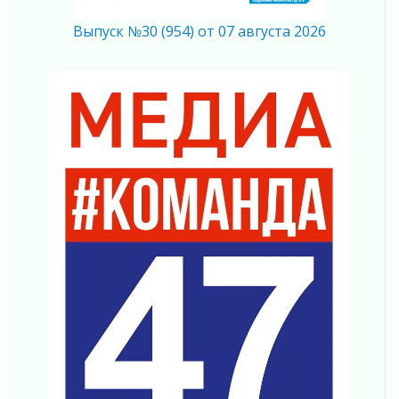
Полумрак бьёт по карману
Выпуск №30 (954) от 07 августа 2026
04 августа 2026
Вниманию автомобилистов!
04 августа 2026
Память, сталь и музыка
04 августа 2026
Регион готовится к выборам
04 августа 2026
Никакого принуждения, только письменное
согласие
04 августа 2026
Без риска для здоровья и кошелька
04 августа 2026
Важная информация
04 августа 2026
Что делать со сбережениями
04 августа 2026
Награды нашли строителей