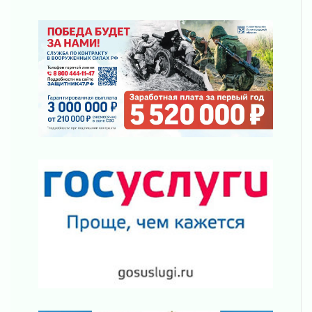
Ленобласть отмечает День Воздушно-
десантных войск
02 августа 2026
«Активное лето»
02 августа 2026
Ленобласть отметила заслуги жителей перед
регионом и страной
02 августа 2026
Ладога — не пруд
02 августа 2026
ПСК через Гослуслуги напомнит жителям
Ленинградской области о неоплаченных
счетах
02 августа 2026
Пропавшего подростка нашли в Кировском
районе Ленобласти
02 августа 2026
Жителям Ленобласти напомнили, как
действовать при укусе клеща
02 августа 2026