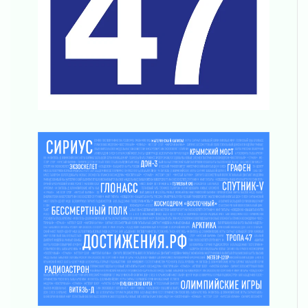
Новая площадка: 2027
03 августа 2026
Часть медиков в Ленобласти сможет
рассчитывать на доплату от региона
03 августа 2026
За сутки в Ленинградской области
ликвидировали 10 пожаров
03 августа 2026
Клюква наливается, но в корзинку пока не
просится
03 августа 2026
Строительные компании Ленобласти
подняли зарплаты почти на 40% за год
03 августа 2026
Шесть новых жизней в честь дня рождения
Ленинградской области
03 августа 2026
Уроки безопасности для детей и взрослых
03 августа 2026