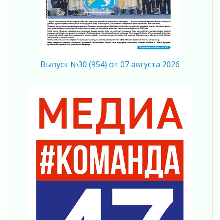
04 августа 2026
Без риска для здоровья и кошелька
04 августа 2026
Важная информация
04 августа 2026
Выпуск №30 (954) от 07 августа 2026
Что делать со сбережениями
04 августа 2026
Награды нашли строителей
03 августа 2026
Ленобласть повышает производительность
труда в ЖКХ
03 августа 2026
Поддержка волонтерских объединений
03 августа 2026
Ладожский мост полностью закроют на два
часа
03 августа 2026
Музеи Ленобласти обновляют пространства
03 августа 2026