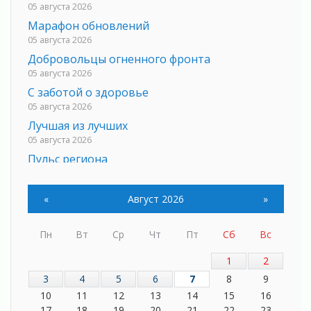
05 августа 2026
Марафон обновлений
05 августа 2026
Добровольцы огненного фронта
05 августа 2026
С заботой о здоровье
05 августа 2026
Лучшая из лучших
05 августа 2026
Пульс региона
05 августа 2026
«Результат командный, заслуга каждого
«
Август 2026
»
ведомства и муниципалитета»
05 августа 2026
Пн
Вт
Ср
Чт
Пт
Сб
Вс
Вдохновлять, просвещать и объединять!
05 августа 2026
1
2
Не оставят в беде
3
4
5
6
7
8
9
05 августа 2026
10
11
12
13
14
15
16
На лидирующих позициях
17
18
19
20
21
22
23