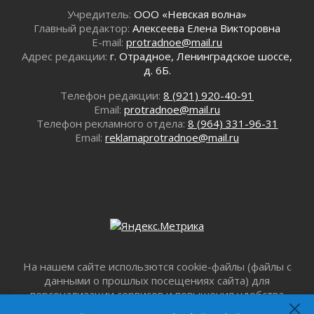
01 августа 2026
Учредитель:
ООО «Невская волна»
Главный редактор:
Алексеева Елена Викторовна
Лето без гаджетов
E-mail:
protradnoe@mail.ru
01 августа 2026
Адрес редакции:
г. Отрадное, Ленинградское шоссе,
Болезнь девственниц и вампиров
д. 6Б.
01 августа 2026
Телефон редакции:
8 (921) 920-40-91
Безмолвный крик о помощи
Email:
protradnoe@mail.ru
01 августа 2026
Телефон рекламного отдела:
8 (964) 331-96-31
В музей всей семьёй
Email:
reklamaprotradnoe@mail.ru
01 августа 2026
Без заявлений и очередей
01 августа 2026
Не женское это дело...уверены?
01 августа 2026
Все силы в кулак
01 августа 2026
Айда на пляж!
На нашем сайте использются cookie-файлы (файлы с
данными о прошлых посещениях сайта) для
01 августа 2026
персонализации сервисов и повышения удобства
Один в поле — не воин
пользователей. Продолжая пользоваться данным