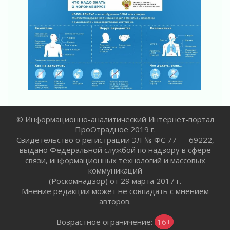
В Ивангороде назвали новых почетных
граждан Ленинградской области
02 августа 2026
Готовность №1
02 августа 2026
Километровые столбы «Дороги жизни»
отправили на реставрацию
02 августа 2026
Ленобласть внедрила передовую подготовку
операторов БПЛА
© Информационно-аналитический Интернет-портал
02 августа 2026
ПроОтрадное 2019 г.
В Ивангороде появилась «Избушка-
Свидетельство о регистрации ЭЛ № ФС 77 — 69222,
воробушка»
выдано Федеральной службой по надзору в сфере
02 августа 2026
связи, информационных технологий и массовых
Юхла, мука, кантеле и Водяной
коммуникаций
01 августа 2026
(Роскомнадзор) от 29 марта 2017 г.
Мнение редакции может не совпадать с мнением
Лето катится с горки
авторов.
01 августа 2026
В Ленобласти открылась экспозиция к 150-
Возрастное ограничение:
16+
летию Билибина