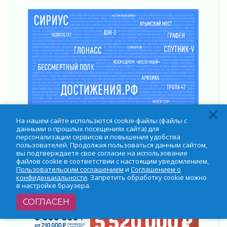
31 июля 2026
Генеральная репетиция векового юбилея
31 июля 2026
Открытое сердце и стремление делать добро
31 июля 2026
Давайте разберемся!
30 июля 2026
Круглую ригу в Гатчине отреставрируют в
2027 году
30 июля 2026
На нашем сайте использются cookie-файлы (файлы с
Путешествие к западным рубежам
данными о прошлых посещениях сайта) для
30 июля 2026
персонализации сервисов и повышения удобства
пользователей. Продолжая пользоваться данным сайтом,
вы подтверждаете свое согласие на использование
файлов cookie в соответствии с настоящим уведомлением,
Пользовательским соглашением
и
Соглашением о
конфиденциальности
. Запретить обработку cookie можно
в настройке браузера.
СОГЛАСЕН