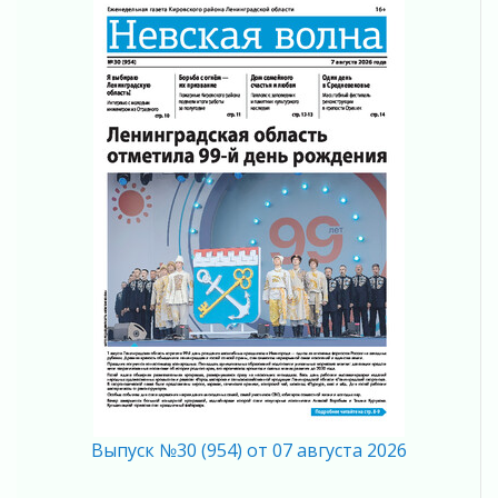
Безмолвный крик о помощи
01 августа 2026
В музей всей семьёй
01 августа 2026
Без заявлений и очередей
01 августа 2026
Не женское это дело...уверены?
01 августа 2026
Все силы в кулак
01 августа 2026
Айда на пляж!
01 августа 2026
Один в поле — не воин
01 августа 2026
Пик топливного кризиса в регионе прошёл
31 июля 2026
Выпуск №30 (954) от 07 августа 2026
О мужестве, долге и стойкости
31 июля 2026