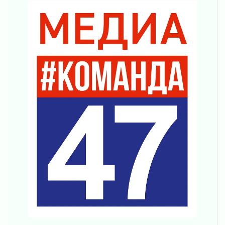
Ленинградцы — бойцам «Барс-Ленинградец»
31 июля 2026
Маршрутами будущего — к заветной цели
31 июля 2026
«Корвет» на страже
31 июля 2026
Правила для жизни
31 июля 2026
С рабочим визитом
31 июля 2026
В Шлиссельбурге прошла акция «Белый
кораблик Памяти»
31 июля 2026
Новые возможности для творчества
31 июля 2026
За сухими цифрами — реальная жизнь
31 июля 2026
От инженера-создателя к волонтёрам
«Созидателям»