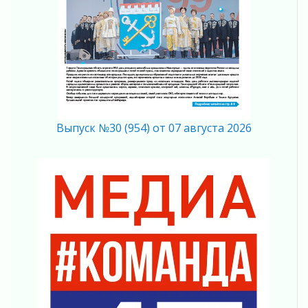
03 августа 2026
Ладожский мост полностью закроют на два
часа
03 августа 2026
Музеи Ленобласти обновляют пространства
03 августа 2026
Новая площадка: 2027
03 августа 2026
Выпуск №30 (954) от 07 августа 2026
Часть медиков в Ленобласти сможет
рассчитывать на доплату от региона
03 августа 2026
За сутки в Ленинградской области
ликвидировали 10 пожаров
03 августа 2026
Клюква наливается, но в корзинку пока не
просится
03 августа 2026
Строительные компании Ленобласти
подняли зарплаты почти на 40% за год
03 августа 2026