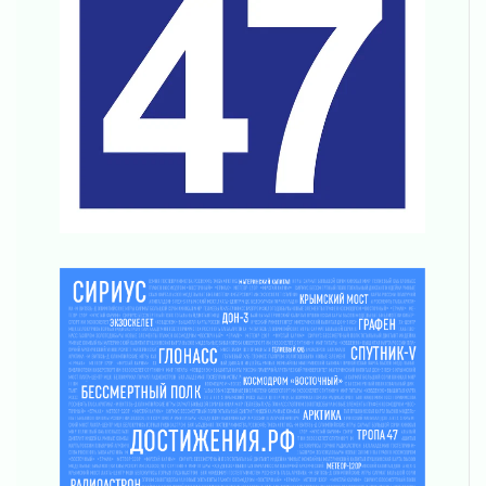
Шесть новых жизней в честь дня рождения
Ленинградской области
03 августа 2026
Уроки безопасности для детей и взрослых
03 августа 2026
Ленобласть отмечает День Воздушно-
десантных войск
02 августа 2026
«Активное лето»
02 августа 2026
Ленобласть отметила заслуги жителей перед
регионом и страной
02 августа 2026
Ладога — не пруд
02 августа 2026
ПСК через Гослуслуги напомнит жителям
Ленинградской области о неоплаченных
счетах
02 августа 2026