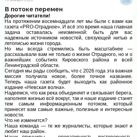
2269
В потоке перемен
Дорогие читатели!
На протяжении восемнадцати лет мы были с вами как
газета «PRO-Отрадное». И всё это время наша главная
задача оставалась неизменной: быть для вас
надежным источником новостей, связующей нитью и
летописью жизни города.
Но мы всегда стремились быть масштабнее —
рассказывали вам не только о жизни Отрадного, но и о
важнейших событиях Кировского района и всей
Ленинградской области.
Сегодня мы рады сообщить, что с 2026 года эта важная
миссия получила новое, более точное название.
Теперь наша газета будет выходить как районное
издание «Невская волна».
Надеемся, что как река объединяет и связывает берега,
наполняя жизнью всё вокруг, так и наше издание станет
тем самым информационным потоком, который
принесет вам самые важные, полезные и интересные
новости.
Что не изменится?
Наша команда — те же журналисты, которые знают и
любят наш район.
Наши принципы — оперативность, достоверность,