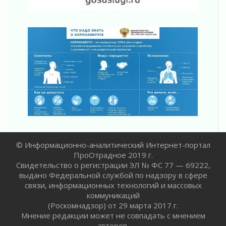
Юхла, мука, кантеле и Водяной
01 августа 2026
Лето катится с горки
01 августа 2026
В Ленобласти открылась экспозиция к 150-
летию Билибина
01 августа 2026
Лето без гаджетов
01 августа 2026
Болезнь девственниц и вампиров
01 августа 2026
Безмолвный крик о помощи
© Информационно-аналитический Интернет-портал
01 августа 2026
ПроОтрадное 2019 г.
В музей всей семьёй
Свидетельство о регистрации ЭЛ № ФС 77 — 69222,
01 августа 2026
выдано Федеральной службой по надзору в сфере
связи, информационных технологий и массовых
Без заявлений и очередей
коммуникаций
01 августа 2026
(Роскомнадзор) от 29 марта 2017 г.
Не женское это дело...уверены?
Мнение редакции может не совпадать с мнением
01 августа 2026
авторов.