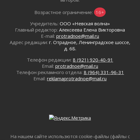
Все силы в кулак
Возрастное ограничение:
16+
01 августа 2026
Айда на пляж!
Учредитель:
ООО «Невская волна»
01 августа 2026
Главный редактор:
Алексеева Елена Викторовна
E-mail:
protradnoe@mail.ru
Один в поле — не воин
Адрес редакции:
г. Отрадное, Ленинградское шоссе,
01 августа 2026
д. 6Б.
Пик топливного кризиса в регионе прошёл
31 июля 2026
Телефон редакции:
8 (921) 920-40-91
Email:
protradnoe@mail.ru
О мужестве, долге и стойкости
Телефон рекламного отдела:
8 (964) 331-96-31
31 июля 2026
Email:
reklamaprotradnoe@mail.ru
Ленинградцы — бойцам «Барс-Ленинградец»
31 июля 2026
Маршрутами будущего — к заветной цели
31 июля 2026
«Корвет» на страже
31 июля 2026
Правила для жизни
31 июля 2026
На нашем сайте использются cookie-файлы (файлы с