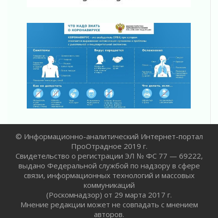
«Активное лето»
02 августа 2026
Ленобласть отметила заслуги жителей перед
регионом и страной
02 августа 2026
Ладога — не пруд
02 августа 2026
ПСК через Гослуслуги напомнит жителям
Ленинградской области о неоплаченных
счетах
02 августа 2026
Пропавшего подростка нашли в Кировском
районе Ленобласти
© Информационно-аналитический Интернет-портал
02 августа 2026
ПроОтрадное 2019 г.
Жителям Ленобласти напомнили, как
Свидетельство о регистрации ЭЛ № ФС 77 — 69222,
действовать при укусе клеща
выдано Федеральной службой по надзору в сфере
связи, информационных технологий и массовых
02 августа 2026
коммуникаций
В Ивангороде назвали новых почетных
(Роскомнадзор) от 29 марта 2017 г.
граждан Ленинградской области
Мнение редакции может не совпадать с мнением
02 августа 2026
авторов.