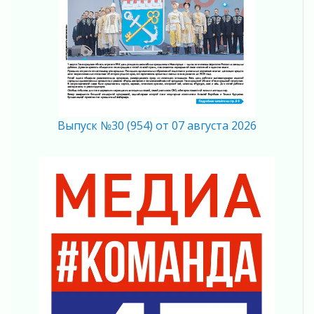
04 августа 2026
Ставка на дисциплину на перекрестках
04 августа 2026
В Ленобласти растет потребление
мобильного трафика
04 августа 2026
Полумрак бьёт по карману
04 августа 2026
Выпуск №30 (954) от 07 августа 2026
Вниманию автомобилистов!
04 августа 2026
Память, сталь и музыка
04 августа 2026
Регион готовится к выборам
04 августа 2026
Никакого принуждения, только письменное
согласие
04 августа 2026
Без риска для здоровья и кошелька
04 августа 2026