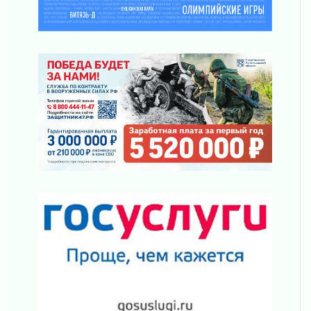
рассчитывать на доплату от региона
03 августа 2026
За сутки в Ленинградской области
ликвидировали 10 пожаров
03 августа 2026
Клюква наливается, но в корзинку пока не
просится
03 августа 2026
Строительные компании Ленобласти
подняли зарплаты почти на 40% за год
03 августа 2026
Шесть новых жизней в честь дня рождения
Ленинградской области
03 августа 2026
Уроки безопасности для детей и взрослых
03 августа 2026
Ленобласть отмечает День Воздушно-
десантных войск
02 августа 2026