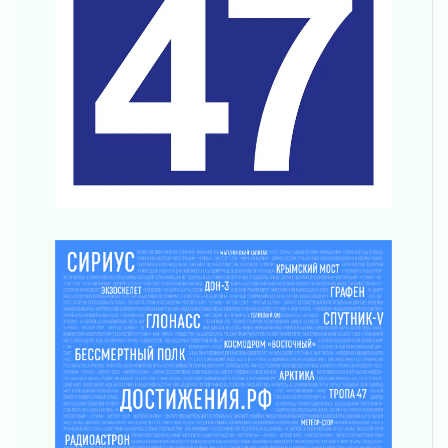
Важная информация
04 августа 2026
Что делать со сбережениями
04 августа 2026
Награды нашли строителей
03 августа 2026
Ленобласть повышает производительность
труда в ЖКХ
03 августа 2026
Поддержка волонтерских объединений
03 августа 2026
Ладожский мост полностью закроют на два
часа
03 августа 2026
Музеи Ленобласти обновляют пространства
03 августа 2026
Новая площадка: 2027
03 августа 2026
Часть медиков в Ленобласти сможет