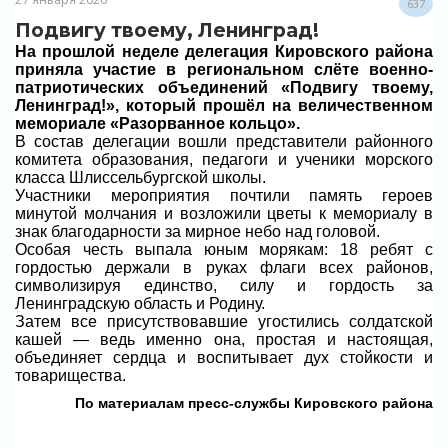
637
Подвигу твоему, Ленинград!
На прошлой неделе делегация Кировского района
приняла участие в региональном слёте военно-
патриотических объединений «Подвигу твоему,
Ленинград!», который прошёл на величественном
мемориале «Разорванное кольцо».
В состав делегации вошли представители районного
комитета образования, педагоги и ученики морского
класса Шлиссельбургской школы.
Участники мероприятия почтили память героев
минутой молчания и возложили цветы к мемориалу в
знак благодарности за мирное небо над головой.
Особая честь выпала юным морякам: 18 ребят с
гордостью держали в руках флаги всех районов,
символизируя единство, силу и гордость за
Ленинградскую область и Родину.
Затем все присутствовавшие угостились солдатской
кашей — ведь именно она, простая и настоящая,
объединяет сердца и воспитывает дух стойкости и
товарищества.
По материалам пресс-службы Кировского района