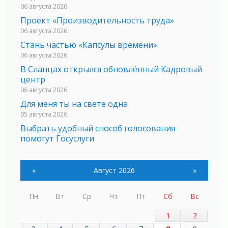
06 августа 2026
Проект «Производительность труда»
06 августа 2026
Стань частью «Капсулы времени»
06 августа 2026
В Сланцах открылся обновлённый Кадровый
центр
06 августа 2026
Для меня ты на свете одна
05 августа 2026
Выбрать удобный способ голосования
помогут Госуслуги
05 августа 2026
Планируйте свой маршрут заранее
«
Август 2026
»
05 августа 2026
Мода вне возраста и границ
Пн
Вт
Ср
Чт
Пт
Сб
Вс
05 августа 2026
Марафон обновлений
1
2
05 августа 2026