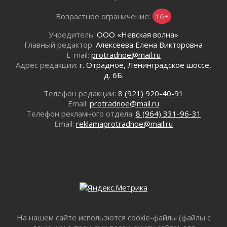
Готовность №1
02 августа 2026
Возрастное ограничение:
16+
Километровые столбы «Дороги жизни»
Учредитель:
ООО «Невская волна»
отправили на реставрацию
Главный редактор:
Алексеева Елена Викторовна
02 августа 2026
E-mail:
protradnoe@mail.ru
Ленобласть внедрила передовую подготовку
Адрес редакции:
г. Отрадное, Ленинградское шоссе,
операторов БПЛА
д. 6Б.
02 августа 2026
Телефон редакции:
8 (921) 920-40-91
В Ивангороде появилась «Избушка-
Email:
protradnoe@mail.ru
воробушка»
Телефон рекламного отдела:
8 (964) 331-96-31
02 августа 2026
Email:
reklamaprotradnoe@mail.ru
Юхла, мука, кантеле и Водяной
01 августа 2026
Лето катится с горки
01 августа 2026
В Ленобласти открылась экспозиция к 150-
летию Билибина
01 августа 2026
Лето без гаджетов
На нашем сайте использются cookie-файлы (файлы с
01 августа 2026