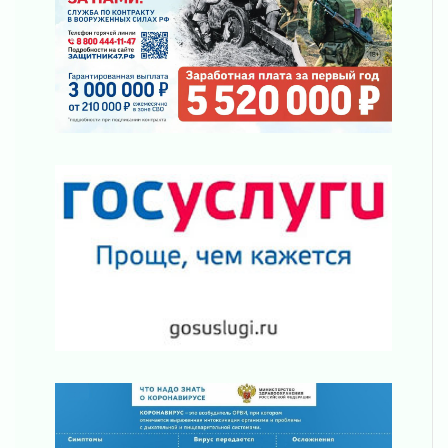
Ленобласть отмечает День Воздушно-
десантных войск
02 августа 2026
«Активное лето»
02 августа 2026
Ленобласть отметила заслуги жителей перед
регионом и страной
02 августа 2026
Ладога — не пруд
02 августа 2026
ПСК через Гослуслуги напомнит жителям
Ленинградской области о неоплаченных
счетах
02 августа 2026
Пропавшего подростка нашли в Кировском
районе Ленобласти
02 августа 2026
Жителям Ленобласти напомнили, как
действовать при укусе клеща
02 августа 2026