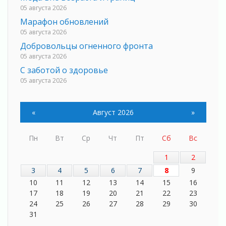
05 августа 2026
Марафон обновлений
05 августа 2026
Добровольцы огненного фронта
05 августа 2026
С заботой о здоровье
05 августа 2026
Лучшая из лучших
05 августа 2026
«
Август 2026
»
Пульс региона
05 августа 2026
Пн
Вт
Ср
Чт
Пт
Сб
Вс
«Результат командный, заслуга каждого
ведомства и муниципалитета»
1
2
05 августа 2026
3
4
5
6
7
8
9
Вдохновлять, просвещать и объединять!
10
11
12
13
14
15
16
05 августа 2026
17
18
19
20
21
22
23
Не оставят в беде
24
25
26
27
28
29
30
05 августа 2026
31
На лидирующих позициях