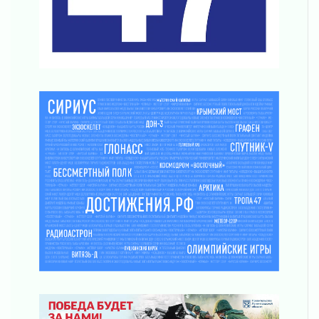
Новая площадка: 2027
03 августа 2026
Часть медиков в Ленобласти сможет
рассчитывать на доплату от региона
03 августа 2026
За сутки в Ленинградской области
ликвидировали 10 пожаров
03 августа 2026
Клюква наливается, но в корзинку пока не
просится
03 августа 2026
Строительные компании Ленобласти
подняли зарплаты почти на 40% за год
03 августа 2026
Шесть новых жизней в честь дня рождения
Ленинградской области
03 августа 2026
Уроки безопасности для детей и взрослых
03 августа 2026