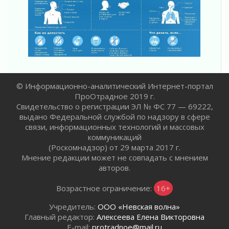
В Ивангороде назвали новых почетных
граждан Ленинградской области
02 августа 2026
Готовность №1
02 августа 2026
Километровые столбы «Дороги жизни»
отправили на реставрацию
© Информационно-аналитический Интернет-портал
02 августа 2026
ПроОтрадное 2019 г.
Ленобласть внедрила передовую подготовку
Свидетельство о регистрации ЭЛ № ФС 77 — 69222,
операторов БПЛА
выдано Федеральной службой по надзору в сфере
02 августа 2026
связи, информационных технологий и массовых
В Ивангороде появилась «Избушка-
коммуникаций
воробушка»
(Роскомнадзор) от 29 марта 2017 г.
02 августа 2026
Мнение редакции может не совпадать с мнением
авторов.
Юхла, мука, кантеле и Водяной
01 августа 2026
Возрастное ограничение:
16+
Лето катится с горки
01 августа 2026
Учредитель:
ООО «Невская волна»
Главный редактор:
Алексеева Елена Викторовна
В Ленобласти открылась экспозиция к 150-
E-mail:
protradnoe@mail.ru