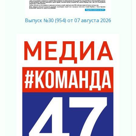
04 августа 2026
Без риска для здоровья и кошелька
04 августа 2026
Выпуск №30 (954) от 07 августа 2026
Важная информация
04 августа 2026
Что делать со сбережениями
04 августа 2026
Награды нашли строителей
03 августа 2026
Ленобласть повышает производительность
труда в ЖКХ
03 августа 2026
Поддержка волонтерских объединений
03 августа 2026
Ладожский мост полностью закроют на два
часа
03 августа 2026
Музеи Ленобласти обновляют пространства
03 августа 2026