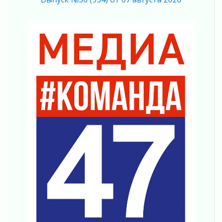
02 августа 2026
Готовность №1
02 августа 2026
Километровые столбы «Дороги жизни»
отправили на реставрацию
02 августа 2026
Ленобласть внедрила передовую подготовку
операторов БПЛА
02 августа 2026
В Ивангороде появилась «Избушка-
воробушка»
02 августа 2026
Юхла, мука, кантеле и Водяной
01 августа 2026
Лето катится с горки
01 августа 2026
В Ленобласти открылась экспозиция к 150-
летию Билибина
01 августа 2026