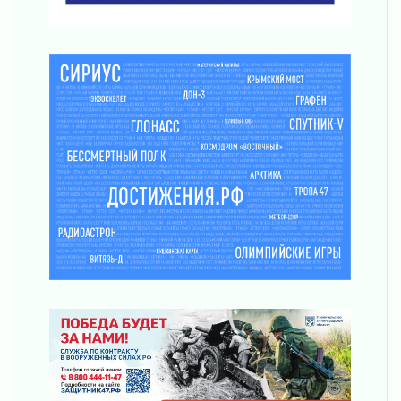
Лето без гаджетов
01 августа 2026
Болезнь девственниц и вампиров
01 августа 2026
Безмолвный крик о помощи
01 августа 2026
В музей всей семьёй
01 августа 2026
Без заявлений и очередей
01 августа 2026
Не женское это дело...уверены?
01 августа 2026
Все силы в кулак
01 августа 2026
Айда на пляж!
01 августа 2026
Один в поле — не воин
01 августа 2026
Пик топливного кризиса в регионе прошёл