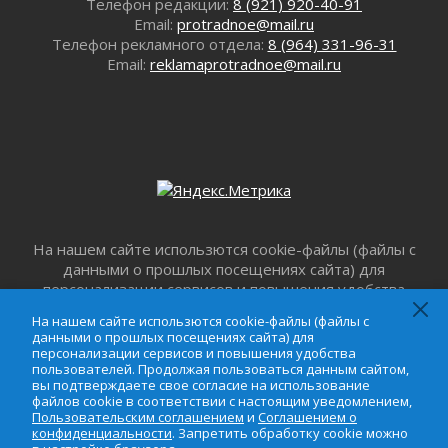
Телефон редакции:
8 (921) 920-40-91
Email:
protradnoe@mail.ru
Телефон рекламного отдела:
8 (964) 331-96-31
Email:
reklamaprotradnoe@mail.ru
На нашем сайте использются cookie-файлы (файлы с
данными о прошлых посещениях сайта) для
персонализации сервисов и повышения удобства
пользователей. Продолжая пользоваться данным
На нашем сайте использются cookie-файлы (файлы с
сайтом, вы подтверждаете свое согласие на
данными о прошлых посещениях сайта) для
использование файлов cookie в соответствии с
персонализации сервисов и повышения удобства
настоящим уведомлением,
Пользовательским
пользователей. Продолжая пользоваться данным сайтом,
вы подтверждаете свое согласие на использование
соглашением
и
Соглашением о
файлов cookie в соответствии с настоящим уведомлением,
конфиденциальности
. Запретить обработку cookie
Пользовательским соглашением
и
Соглашением о
можно в настройке браузера.
конфиденциальности
. Запретить обработку cookie можно