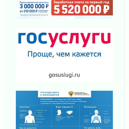
31 июля 2026
О мужестве, долге и стойкости
31 июля 2026
Ленинградцы — бойцам «Барс-Ленинградец»
31 июля 2026
Маршрутами будущего — к заветной цели
31 июля 2026
«Корвет» на страже
31 июля 2026
Правила для жизни
31 июля 2026
С рабочим визитом
31 июля 2026
В Шлиссельбурге прошла акция «Белый
кораблик Памяти»
31 июля 2026
Новые возможности для творчества
31 июля 2026
За сухими цифрами — реальная жизнь