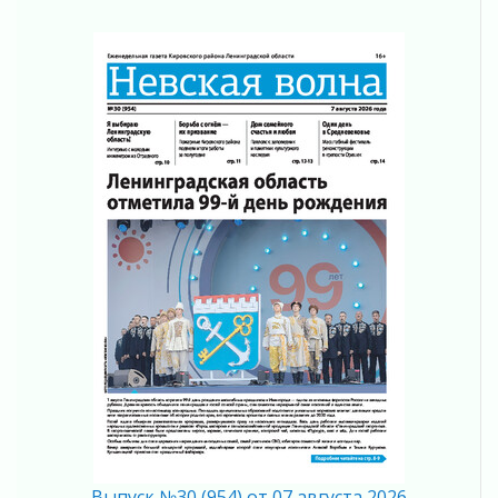
02 августа 2026
«Активное лето»
02 августа 2026
Ленобласть отметила заслуги жителей перед
регионом и страной
02 августа 2026
Ладога — не пруд
02 августа 2026
ПСК через Гослуслуги напомнит жителям
Ленинградской области о неоплаченных
счетах
02 августа 2026
Пропавшего подростка нашли в Кировском
районе Ленобласти
02 августа 2026
Жителям Ленобласти напомнили, как
действовать при укусе клеща
02 августа 2026
В Ивангороде назвали новых почетных
граждан Ленинградской области
Выпуск №30 (954) от 07 августа 2026